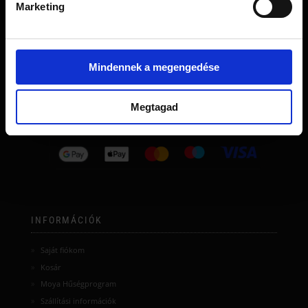
Marketing
Blog
Mindennek a megengedése
Megtagad
INFORMÁCIÓK
Saját fiókom
Kosár
Moya Hűségprogram
Szállítási információk