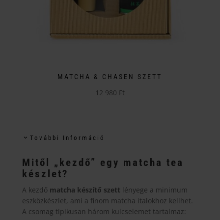
ki
MATCHA & CHASEN SZETT
12 980
Ft
További Információ
Mitől „kezdő” egy matcha tea
készlet?
A kezdő
matcha készítő szett
lényege a minimum
eszközkészlet, ami a finom matcha italokhoz kellhet.
A csomag tipikusan három kulcselemet tartalmaz: