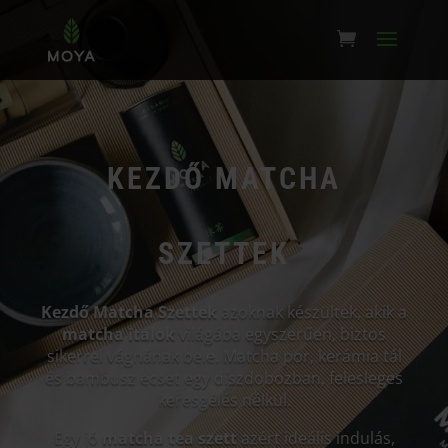
KEZDŐ MATCHA
SZETTEK
Kezdő Matcha Szettek
azoknak készültek, akik a
matcha italok
világába egyszerűen, biztos
sikerrel vágnának bele. Matcha por, kerámia tál
és bambusz ecset egy díszdobozban, felesleges
keresgélés nélkül.
Egy jó
matcha tea szett
azért ideális indulás,