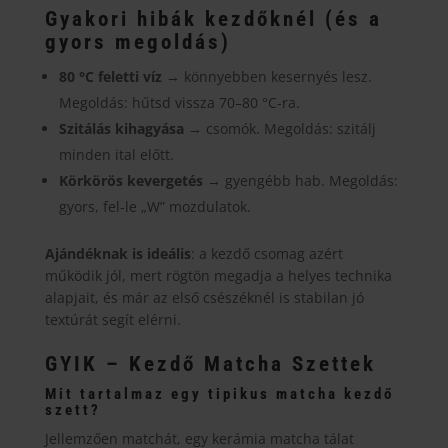
Gyakori hibák kezdőknél (és a
gyors megoldás)
80 °C feletti víz
→ könnyebben kesernyés lesz.
Megoldás: hűtsd vissza 70–80 °C-ra.
Szitálás kihagyása
→ csomók. Megoldás: szitálj
minden ital előtt.
Körkörös kevergetés
→ gyengébb hab. Megoldás:
gyors, fel-le „W” mozdulatok.
Ajándéknak is ideális
: a kezdő csomag azért
működik jól, mert rögtön megadja a helyes technika
alapjait, és már az első csészéknél is stabilan jó
textúrát segít elérni.
GYIK – Kezdő Matcha Szettek
Mit tartalmaz egy tipikus matcha kezdő
szett?
Jellemzően matchát, egy kerámia matcha tálat