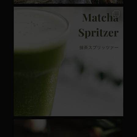
moyamatcha.hu
Márc 7
moyamatcha.hu
Febr 22