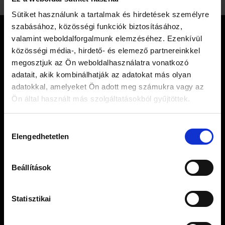
×
Sütiket használunk a tartalmak és hirdetések személyre
Mielőtt elmész… 🍵
szabásához, közösségi funkciók biztosításához,
valamint weboldalforgalmunk elemzéséhez. Ezenkívül
KAPCSOLAT
közösségi média-, hirdető- és elemező partnereinkkel
megosztjuk az Ön weboldalhasználatra vonatkozó
adatait, akik kombinálhatják az adatokat más olyan
adatokkal, amelyeket Ön adott meg számukra vagy az
MOYA TEA LIMITED
Ön által használt más szolgáltatásokból gyűjtöttek.
Tel.: +36 20 423 4149
Email: info@moyamatcha.hu
Feliratkozásért azonnal küldjük ajándékba a
3
letölthető Moya receptfüzetet
, utána pedig
Hozzájárulás
Elengedhetetlen
minden héten hozzuk a 3 legjobb matchareceptet
WEBSHOP
kiválasztása
a blogról.
Matcha Teák
Beállítások
Matcha Kiegészítők
Ajándékcsomagok
Japán Szálas Teák
Statisztikai
Kérem a receptfüzeteket
Szálas Tea Szettek
Matcha Receptek
Bármikor leiratkozhatsz egyetlen kattintással.