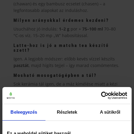
(chawan) és egy bambusz ecsetet (chasen) – a
legfontosabb alapokat az induláshoz.
Milyen arányokkal érdemes kezdeni?
Usuchához jó indulás:
1–2 g
por +
75–100 ml
70–80
°C-os víz, 15–20 mp „W” habosítással.
Latte-hoz is jó a matcha tea készítő
szett?
Igen. A legjobb módszer: előbb kevés vízzel készíts
pasztát
, majd hígíts tejjel – így marad csomómentes.
Mosható mosogatógépben a tál?
Sok kerámia tál igen, de a máz kímélése miatt a kézi
mosás jellemzően hosszabb távon jobb választás.
Miért érdemes chasennel habosítani?
Mert finom, egyenletes habot és selymes textúrát ad,
Beleegyezés
Részletek
A sütikről
amit kanalas keveréssel nehéz elérni.
Ez a weboldal sütiket használ