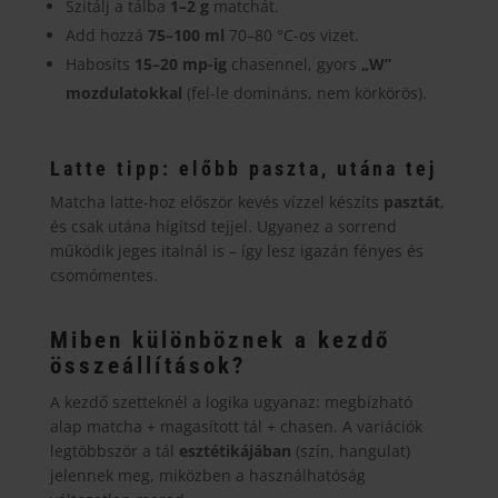
Szitálj a tálba
1–2 g
matchát.
Add hozzá
75–100 ml
70–80 °C-os vizet.
Habosíts
15–20 mp-ig
chasennel, gyors
„W”
mozdulatokkal
(fel-le domináns, nem körkörös).
Latte tipp: előbb paszta, utána tej
Matcha latte-hoz először kevés vízzel készíts
pasztát
,
és csak utána hígítsd tejjel. Ugyanez a sorrend
működik jeges italnál is – így lesz igazán fényes és
csomómentes.
Miben különböznek a kezdő
összeállítások?
A kezdő szetteknél a logika ugyanaz: megbízható
alap matcha + magasított tál + chasen. A variációk
legtöbbször a tál
esztétikájában
(szín, hangulat)
jelennek meg, miközben a használhatóság