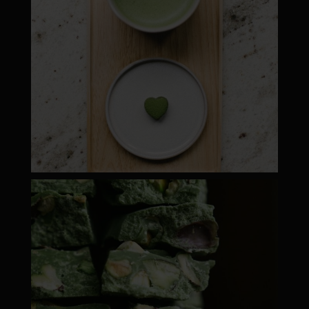
moyamatcha.hu
ápr 28