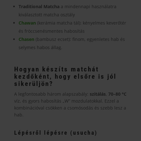
Traditional Matcha
a mindennapi használatra
kiválasztott matcha osztály
Chawan
(kerámia matcha tál): kényelmes keverőtér
és fröccsenésmentes habosítás
Chasen
(bambusz ecset): finom, egyenletes hab és
selymes habos állag.
Hogyan készíts matchát
kezdőként, hogy elsőre is jól
sikerüljön?
A legfontosabb három alapszabály:
szitálás
,
70–80 °C
víz, és gyors habosítás „W” mozdulatokkal. Ezzel a
kombinációval csökken a csomósodás és szebb lesz a
hab.
Lépésről lépésre (usucha)