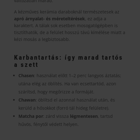
változatlan marad.
A kézműves kerámia daraboknál természetesek az
apró árnyalat- és méreteltérések
, ez adja a
karaktert. A tálak sok esetben mosogatógépben is
tisztíthatók, de a felület hosszú távú kímélése miatt a
kézi mosás a legbiztosabb.
Karbantartás: így marad tartós
a szett
Chasen
: használat előtt 1–2 perc langyos áztatás;
utána elég az öblítés. Ha van ecsettartód, azon
szárítsd, hogy megőrizze a formáját.
Chawan
: öblítsd el azonnal használat után, és
kerüld a hősokkot (forró tál hideg felületre).
Matcha por
: zárd vissza
légmentesen
, tartsd
hűvös, fénytől védett helyen.