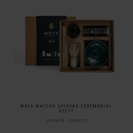
több
33
variációja
650 Ft
van.
A
változatok
a
termékoldalon
választhatók
ki
MOYA MATCHA SHIZUKA CEREMONIAL
SZETT
Ártartomány:
29 650
Ft
–
33 650
Ft
Ennek
29