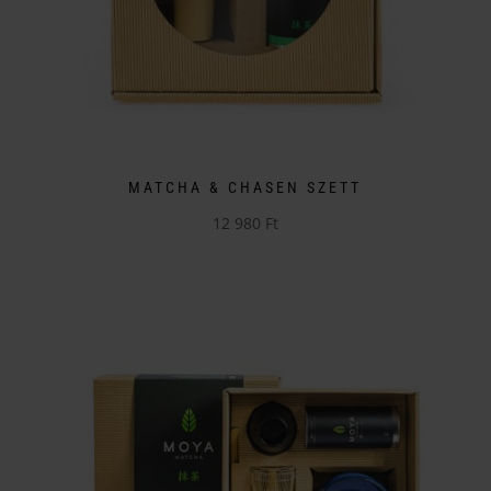
választhatók
ki
MATCHA & CHASEN SZETT
12 980
Ft