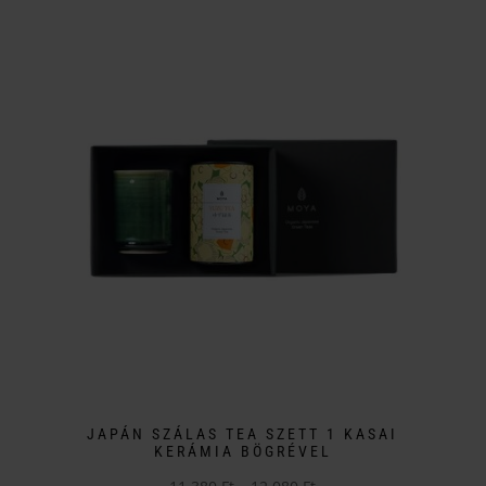
a
650 Ft
terméknek
-
több
33
variációja
650 Ft
van.
A
változatok
a
termékoldalon
választhatók
ki
JAPÁN SZÁLAS TEA SZETT 1 KASAI
KERÁMIA BÖGRÉVEL
Ártartomány: