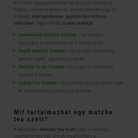
Az irányt legegyszerűbben az alapján döntsd el,
változatok
hogyan szeretne teázni az, akinek szánod (vagy te
a
magad):
szertartásosan
,
egyszerűen otthon
,
termékoldalon
útközben
, vagy inkább
szálas teákkal
.
választhatók
Ceremonial Matcha Szettek
– ha a teljes,
ki
klasszikus eszközkészlet és a rituálé a cél.
Kezdő Matcha Szettek
– ha az első csészékhez
keresel stabil, egyszerű belépőt.
Matcha To Go Szettek
– ha a gyors, útközbeni
matcha a fontos.
Szálas Tea Szettek
– ha inkább a japán szálas teák
és a kényelmes szervírozás érdekel.
Mit tartalmazhat egy matcha
tea szett?
A klasszikus
Matcha Tea Szett
célja a selymes,
csomómentes ital. Ennek megfelelően a