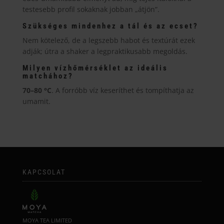
testesebb profil sokaknak jobban „átjön”.
Szükséges mindenhez a tál és az ecset?
Nem kötelező, de a legszebb habot és textúrát ezek
adják; útra a shaker a legpraktikusabb megoldás.
Milyen vízhőmérséklet az ideális
matchához?
70–80 °C
. A forróbb víz keseríthet és tompíthatja az
umamit.
KAPCSOLAT
MOYA TEA LIMITED