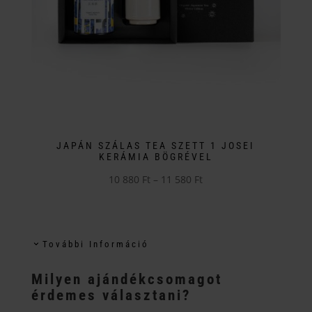
JAPÁN SZÁLAS TEA SZETT 1 JOSEI
KERÁMIA BÖGRÉVEL
Ártartomány:
10 880
Ft
–
11 580
Ft
Ennek
10
a
880 Ft
terméknek
-
További Információ
több
11
variációja
580 Ft
Milyen ajándékcsomagot
van.
érdemes választani?
A