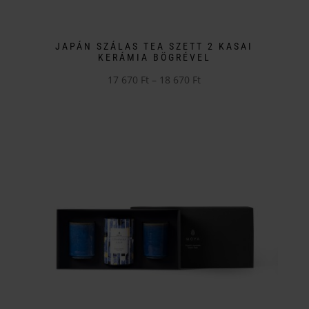
JAPÁN SZÁLAS TEA SZETT 2 KASAI
KERÁMIA BÖGRÉVEL
Ártartomány:
17 670
Ft
–
18 670
Ft
Ennek
17
a
670 Ft
terméknek
-
több
18
variációja
670 Ft
van.
A
változatok
a
termékoldalon
választhatók
ki