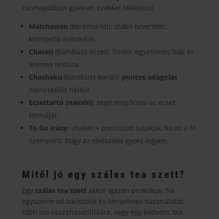
csomagokban gyakran ezekkel találkozol:
Matchawan
(kerámia tál): stabil keverőtér,
könnyebb habosítás.
Chasen
(bambusz ecset): finom, egyenletes hab és
krémes textúra.
Chashaku
(bambusz kanál):
pontos adagolás
méricskélés nélkül.
Ecsettartó (naoshi)
: segít megőrizni az ecset
formáját.
To Go irány
: shaker + porciózott tasakok, ha az a fő
szempont, hogy az elkészítés gyors legyen.
Mitől jó egy szálas tea szett?
Egy
szálas tea szett
akkor igazán praktikus, ha
egyszerre ad ízkóstolót és kényelmes használatot:
több tea összehasonlításra, vagy egy kedvenc tea