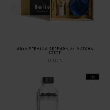
MOYA PREMIUM CEREMONIAL MATCHA
SZETT
33 650
Ft
Ennek
a
ÚJ!
terméknek
több
variációja
van.
A