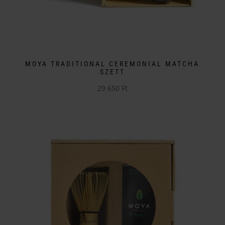
MOYA TRADITIONAL CEREMONIAL MATCHA
SZETT
29 650
Ft
Ennek
a
terméknek
több
variációja
van.
A
változatok
a
termékoldalon