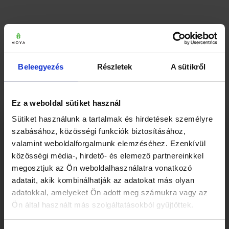
JAPÁN SZÁLAS TEA SZETT 2 KAZE
KERÁMIA BÖGRÉVEL
Beleegyezés
Részletek
A sütikről
Ártartomány:
9 980
Ft
–
19 370
Ft
Ennek
9
Ez a weboldal sütiket használ
a
980 Ft
×
Sütiket használunk a tartalmak és hirdetések személyre
terméknek
-
Mielőtt elmész… 🍵
szabásához, közösségi funkciók biztosításához,
több
19
valamint weboldalforgalmunk elemzéséhez. Ezenkívül
variációja
370 Ft
közösségi média-, hirdető- és elemező partnereinkkel
van.
megosztjuk az Ön weboldalhasználatra vonatkozó
A
adatait, akik kombinálhatják az adatokat más olyan
változatok
adatokkal, amelyeket Ön adott meg számukra vagy az
a
Ön által használt más szolgáltatásokból gyűjtöttek.
termékoldalon
Feliratkozásért azonnal küldjük ajándékba a
3
választhatók