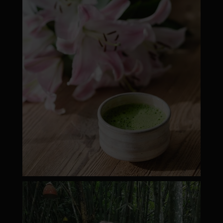
moyamatcha.hu
ápr 18
moyamatcha.hu
Márc 8