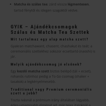
Matcha és szálas tea
: zárd vissza
légmentesen
,
tartsd fénytől és idegen szagoktól védve.
GYIK – Ajándékcsomagok
Szálas és Matcha Tea Szettek
Mit tartalmaz egy alap matcha szett?
Gyakran matchawant, chasent, chashakut és teát; a
ceremoniális szettekhez sokszor ecsettartó (naoshi) is
jár.
Melyik ajándékcsomag jó elsőnek?
Egy
kezdő matcha szett
biztos belépő (tál + ecset),
rohanós rutinhoz pedig a To Go csomag (shaker +
tasakok) a legkényelmesebb.
Traditional vagy Premium ceremoniális
szett a jobb?
Tiszta ivásnál a prémium irány általában lágyabb,
édes-umamisabb élményt ad, míg tejes italoknál a