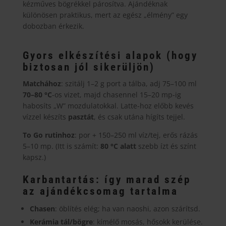
kézműves bögrékkel párosítva. Ajándéknak
különösen praktikus, mert az egész „élmény” egy
dobozban érkezik.
Gyors elkészítési alapok (hogy
biztosan jól sikerüljön)
Matchához
: szitálj 1–2 g port a tálba, adj 75–100 ml
70–80 °C
-os vizet, majd chasennel 15–20 mp-ig
habosíts „W” mozdulatokkal. Latte-hoz előbb kevés
vízzel készíts
pasztát
, és csak utána hígíts tejjel.
To Go rutinhoz
: por + 150–250 ml víz/tej, erős rázás
5–10 mp. (Itt is számít:
80 °C alatt
szebb ízt és színt
kapsz.)
Karbantartás: így marad szép
az ajándékcsomag tartalma
Chasen
: öblítés elég; ha van naoshi, azon szárítsd.
Kerámia tál/bögre
: kímélő mosás, hősokk kerülése.