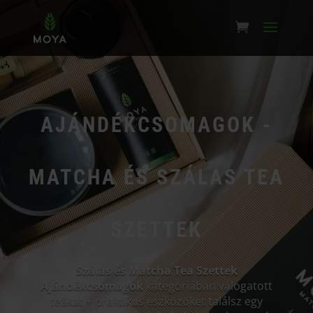
AJÁNDÉKCSOMAGOK -
MATCHA ÉS SZÁLAS TEA
SZETTEK
Szálas és Matcha Tea Szettek
Ajándékcsomagok
kategóriában válogatott
teákat + praktikus eszközöket találsz egy