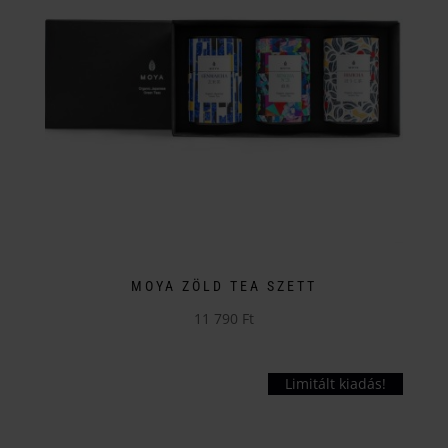
A
változatok
a
termékoldalon
választhatók
ki
MOYA ZÖLD TEA SZETT
11 790
Ft
Limitált kiadás!