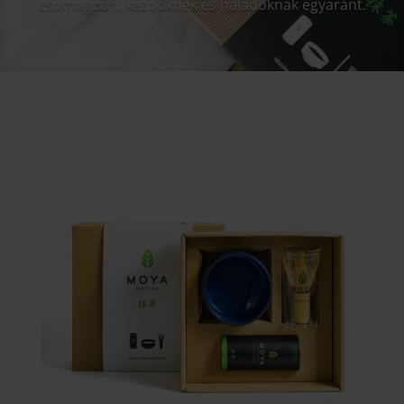
csomagban, kezdőknek és haladóknak egyaránt.