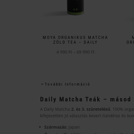
MOYA ORGANIKUS MATCHA
ZÖLD TEA – DAILY
OR
Ártartomány:
4 990
Ft
–
69 990
Ft
Ennek
4
Enne
a
990 Ft
a
terméknek
-
term
több
69
További Információ
több
variációja
990 Ft
variá
van.
Daily Matcha Teák – másod 
van.
A
A Daily Matcha
2. és 3. szüretelésű
, 100% orga
A
változatok
kifejezetten jó választás kevert italokhoz és k
válto
a
a
Származás:
Japan
termékoldalon