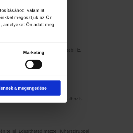
tosításához, valamint
einkkel megosztjuk az Ön
l, amelyeket Ön adott meg
 remek mindennapi alap: erős, stabil íz,
Marketing
egy receptben keresel.
dennek a megengedése
eljesen kb.
5 másodpercig
. Jeges italhoz is
hén tejjel. Édesítheted mézzel, juharsziruppal