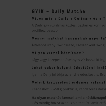
GYIK – Daily Matcha
Miben más a Daily a Culinary és a 
A Daily egy rugalmas köztes: tisztán és könnyű 
profilhoz passzol.
Mennyi matchát használjak naponta
Általános irány: 1–2 csésze, csészénként 1–2 g 
Milyen vízzel készítsem?
Lágy vagy közepesen ásványos víz hozza ki legjo
Lehet cukor helyett édesítővel inni
Igen, a Daily jól bírja az enyhe édesítést is. É
Melyik kiszerelést érdemes választ
Kezdéshez 30–50 g praktikus, rendszeres ital
Ha olyan matchát keresel, ami a hétköznapok
– és mindig hozza azt a „zöld tea” ízt, amit ettő