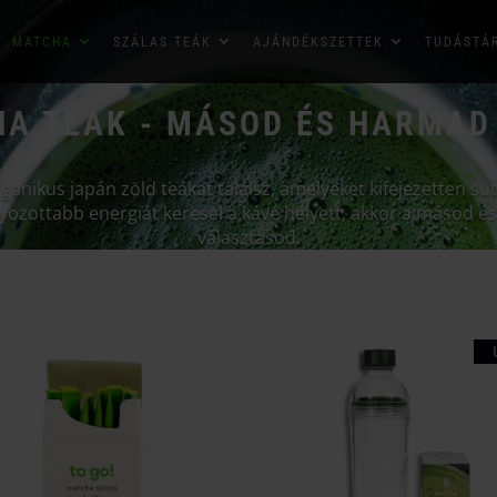
MATCHA
SZÁLAS TEÁK
AJÁNDÉKSZETTEK
TUDÁSTÁ
HA TEÁK - MÁSOD ÉS HARMAD
anikus japán zöld teákat találsz, amelyeket kifejezetten süt
yozottabb energiát keresel a kávé helyett, akkor a másod 
választásod.