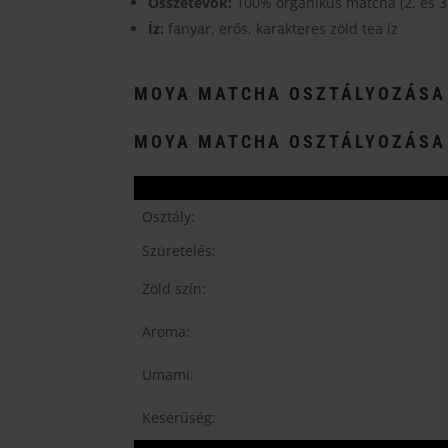
term
Összetevők:
100% organikus matcha (2. és 3.
választhatók
válas
Íz:
fanyar, erős, karakteres zöld tea íz
ki
ki
MOYA MATCHA OSZTÁLYOZÁSA
MOYA MATCHA OSZTÁLYOZÁSA
Osztály:
Szüretelés:
Zöld szín:
Aroma:
Umami:
Keserűség: