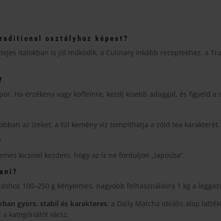
Traditional osztályhoz képest?
tejes italokban is jól működik; a Culinary inkább receptekhez, a Tr
?
por. Ha érzékeny vagy koffeinre, kezdj kisebb adaggal, és figyeld a 
bban az ízeket; a túl kemény víz tompíthatja a zöld tea karakterét.
?
rdemes kicsivel kezdeni, hogy az íz ne forduljon „laposba”.
ani?
ozáshoz 100–250 g kényelmes, nagyobb felhasználásra 1 kg a legga
ban gyors, stabil és karakteres
, a Daily Matcha ideális alap latt
l a kategóriától vársz.