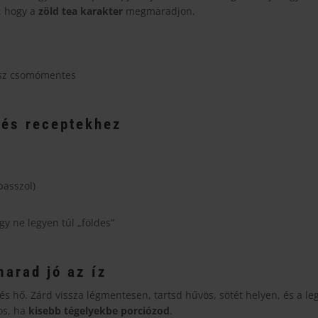
, hogy a
zöld tea karakter
megmaradjon.
lesz csomómentes
 és receptekhez
passzol)
gy ne legyen túl „földes”
marad jó az íz
és hő. Zárd vissza légmentesen, tartsd hűvös, sötét helyen, és a 
os, ha
kisebb tégelyekbe porciózod
.