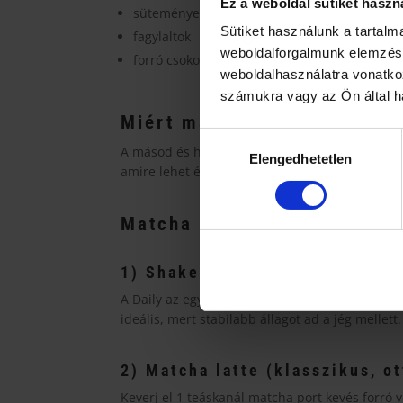
Ez a weboldal sütiket haszn
sütemények, édességek
Sütiket használunk a tartal
fagylaltok
weboldalforgalmunk elemzésé
forró csokoládé
weboldalhasználatra vonatko
számukra vagy az Ön által ha
Miért más a Daily ízprofilja
Hozzájárulás
A másod és harmad szüretelésből készült match
Elengedhetetlen
kiválasztása
amire lehet építeni lattét, jeges italokat vagy
Matcha elkészítése – gyors
1) Shaker (5 másodperc)
A Daily az egyik legpraktikusabb „rohanós” ma
ideális, mert stabilabb állagot ad a jég mellett.
2) Matcha latte (klasszikus, o
Keverj el 1 teáskanál matcha port kevés forró 