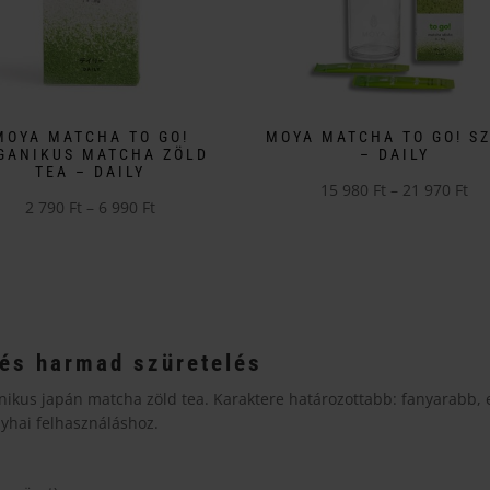
MOYA MATCHA TO GO!
MOYA MATCHA TO GO! S
GANIKUS MATCHA ZÖLD
– DAILY
TEA – DAILY
Ár
15 980
Ft
–
21 970
Ft
Ártartomány:
2 790
Ft
–
6 990
Ft
Ennek
15
k
2
a
980
790 Ft
terméknek
-
éknek
-
több
21
6
variációja
970
ciója
990 Ft
van.
és harmad szüretelés
A
nikus japán matcha zöld tea. Karaktere határozottabb: fanyarabb, er
változatok
onyhai felhasználáshoz.
zatok
a
termékoldalon