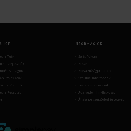
SHOP
INFORMÁCIÓK
tcha Teák
Saját fiókom
tcha Kiegészítők
Kosár
ándékcsomagok
Moya Hűségprogram
án Szálas Teák
Szállítási információk
las Tea Szettek
Fizetési információk
tcha Receptek
Adatvédelmi nyilatkozat
og
Általános szerződési feltételek