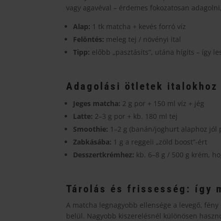
vagy agavéval – érdemes fokozatosan adagolni
Alap:
1 tk matcha + kevés forró víz
Felöntés:
meleg tej / növényi ital
Tipp:
előbb „pasztásíts”, utána hígíts – így 
Adagolási ötletek italokhoz
Jeges matcha:
2 g por + 150 ml víz + jég
Latte:
2–3 g por + kb. 180 ml tej
Smoothie:
1–2 g (banán/joghurt alaphoz jól 
Zabkásába:
1 g a reggeli „zöld boost”-ért
Desszertkrémhez:
kb. 6–8 g / 500 g krém, ho
Tárolás és frissesség: így 
A matcha legnagyobb ellensége a levegő, fény 
belül. Nagyobb kiszerelésnél különösen haszn