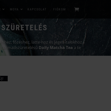
R
MOYA
KAPCSOLAT
FIÓKOM
 SZÜRETELÉS
éshez, főzéshez, latte-hoz és jeges italokhoz
és harmadszüretelésű
Daily Matcha Tea
a te
ÚJ!