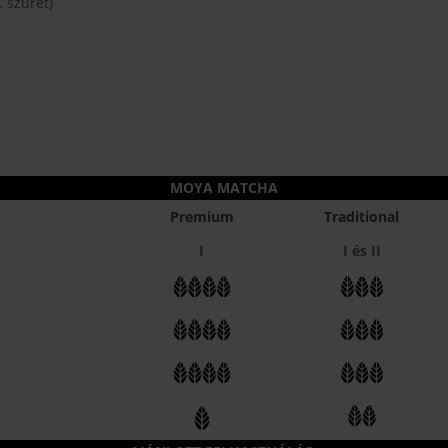
ékoldalon
 szüret)
választhatók
zthatók
ki
MOYA MATCHA
Premium
Traditional
I
I és II