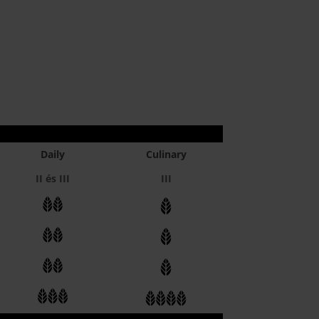
Daily
Culinary
II és III
III