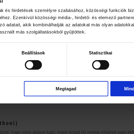
ál
mak és hirdetések személyre szabásához, közösségi funkciók biz
hez. Ezenkívül közösségi média-, hirdető- és elemező partner
zó adatait, akik kombinálhatják az adatokat más olyan adatokka
sznált más szolgáltatásokból gyűjtöttek.
?
a általában markánsabb, „zöld teásabb” karaktert ad. A Daily ezért
Beállítások
Statisztikai
 akár desszertet is – és könnyebben hozza azt a „matchás” ízt, amit 
, hétköznapi módszerek
Megtagad
Min
tcha: add a port vízhez, tejhez vagy gyümölcsléhez, majd rázd erőt
tthoni)
vízzel, hogy sima alapot kapj, majd öntsd fel meleg növényi vagy te