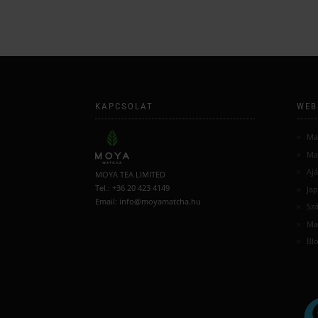
KAPCSOLAT
WEB
Ma
Ma
Aj
MOYA TEA LIMITED
Tel.: +36 20 423 4149
Jap
Email: info@moyamatcha.hu
Szá
Ma
Bl