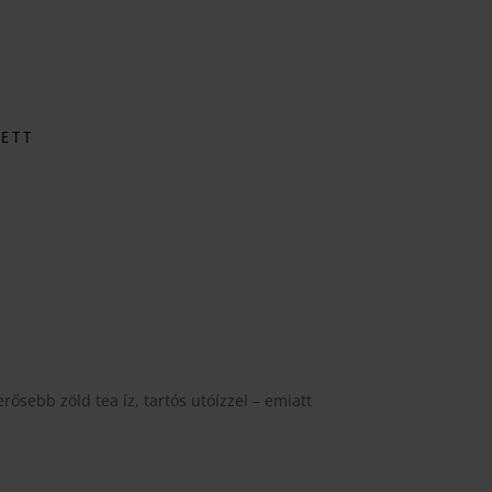
ZETT
tartomány:
 Ft
 Ft
ősebb zöld tea íz, tartós utóízzel – emiatt