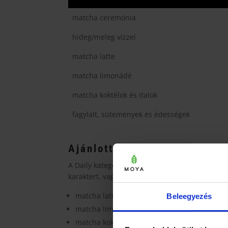
matcha ceremónia
hideg/meleg vízzel
matcha latte
matcha limonádé
matcha koktélok és italok
fagylalt, sütemények és édességek
Ajánlott felhasználás: latt
A Daily kategória előnye, hogy nem „tűnik el” 
karaktert, vagy gyakran készítesz matchás italok
matcha latte (meleg vagy jeges)
Beleegyezés
matcha limonádé
matcha koktélok