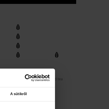
ni. Ha szereted az intenzívebb zöld tea
A sütikről