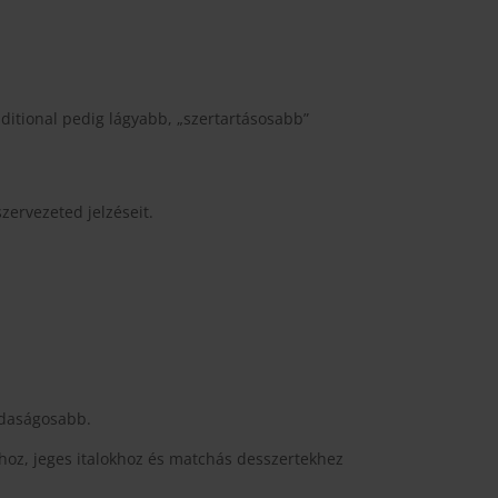
aditional pedig lágyabb, „szertartásosabb”
szervezeted jelzéseit.
zdaságosabb.
ékhoz, jeges italokhoz és matchás desszertekhez