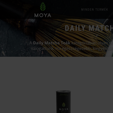
MINDEN TERMÉK
DAILY MATC
A
Daily Matcha Teák
kategóriában olyan org
válogattunk. Ha egészségesebb, kiegyensúl