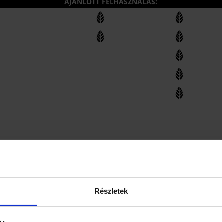
AJÁNLOTT FELHASZNÁLÁS:
e, limonádé, desszertek
tejben vagy növényi italokban, és receptekben is könnyű vele dolgoz
at otthon, itt jó helyen jársz.
Részletek