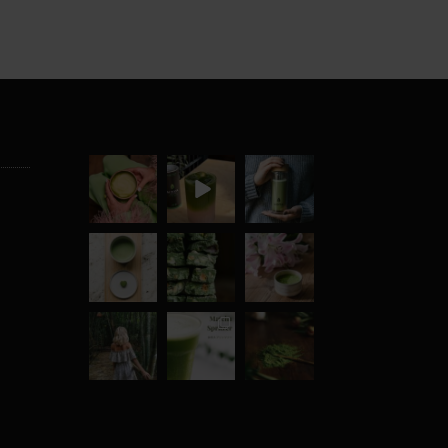
moyamatcha.
moyamatcha.
moyamatcha.
hu
hu
hu
Júl 8
Júl 18
Dec 19
moyamatcha.
moyamatcha.
moyamatcha.
hu
hu
hu
Máj 1
ápr 28
ápr 18
moyamatcha.
moyamatcha.
moyamatcha.
hu
hu
hu
Márc 8
Márc 7
Febr 22