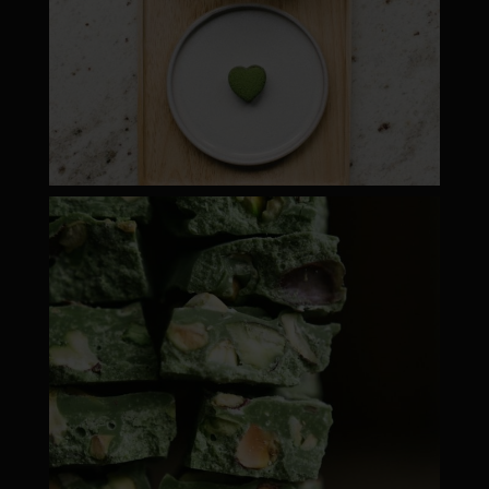
moyamatcha.hu
ápr 28