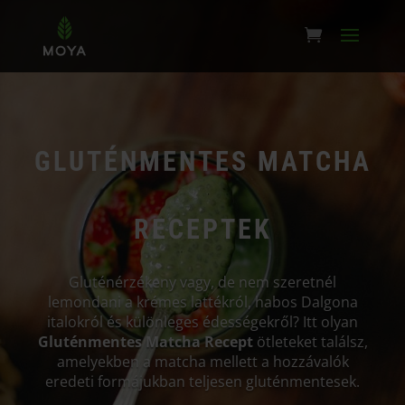
GLUTÉNMENTES MATCHA
RECEPTEK
Gluténérzékeny vagy, de nem szeretnél
lemondani a krémes lattékról, habos Dalgona
italokról és különleges édességekről? Itt olyan
Gluténmentes Matcha Recept
ötleteket találsz,
amelyekben a matcha mellett a hozzávalók
eredeti formájukban teljesen gluténmentesek.