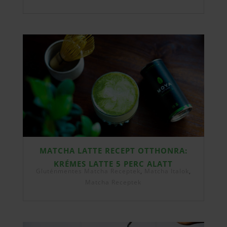
MATCHA LATTE RECEPT OTTHONRA:
KRÉMES LATTE 5 PERC ALATT
Gluténmentes Matcha Receptek
,
Matcha Italok
,
Matcha Receptek