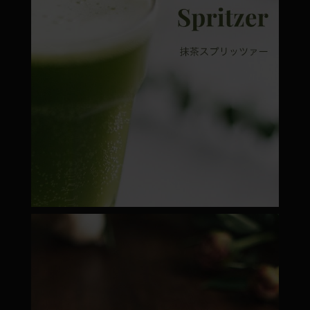
moyamatcha.hu
Febr 22