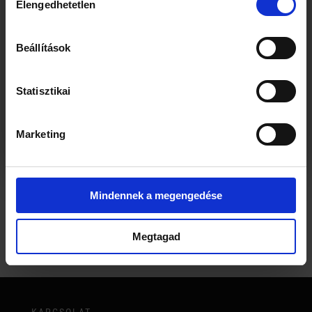
minden héten hozzuk a 3 legjobb matchareceptet
Elengedhetetlen
kiválasztása
a blogról.
Beállítások
HÁZI KÉSZÍTÉSŰ MATCHA CSOKOLÁDÉ
Kérem a receptfüzeteket
Statisztikai
Gluténmentes Matcha Receptek
,
Matcha
Desszertek
,
Matcha Receptek
Bármikor leiratkozhatsz egyetlen kattintással.
Marketing
Mindennek a megengedése
További Információ
Megtagad
KAPCSOLAT