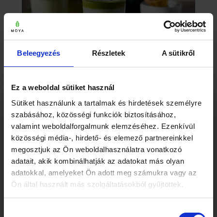
Beleegyezés
Részletek
A sütikről
VEGÁN DALGONA MATCHA – A „MÉLTÓ
VETÉLYTÁRS”
Ez a weboldal sütiket használ
Gluténmentes Matcha Receptek
,
Matcha Italok
,
×
Matcha Receptek
,
Vegán Matcha Receptek
Sütiket használunk a tartalmak és hirdetések személyre
Mielőtt elmész… 🍵
szabásához, közösségi funkciók biztosításához,
valamint weboldalforgalmunk elemzéséhez. Ezenkívül
közösségi média-, hirdető- és elemező partnereinkkel
megosztjuk az Ön weboldalhasználatra vonatkozó
adatait, akik kombinálhatják az adatokat más olyan
adatokkal, amelyeket Ön adott meg számukra vagy az
Ön által használt más szolgáltatásokból gyűjtöttek.
Feliratkozásért azonnal küldjük ajándékba a
3
letölthető Moya receptfüzetet
, utána pedig
Hozzájárulás