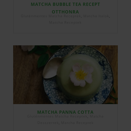
MATCHA BUBBLE TEA RECEPT
OTTHONRA
Gluténmentes Matcha Receptek
,
Matcha Italok
,
Matcha Receptek
MATCHA PANNA COTTA
Gluténmentes Matcha Receptek
,
Matcha
Desszertek
,
Matcha Receptek