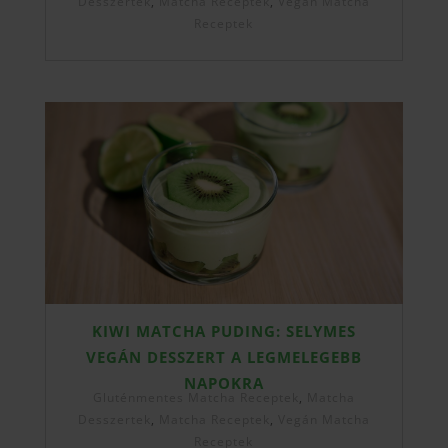
Desszertek
,
Matcha Receptek
,
Vegán Matcha
Receptek
KIWI MATCHA PUDING: SELYMES
VEGÁN DESSZERT A LEGMELEGEBB
NAPOKRA
Gluténmentes Matcha Receptek
,
Matcha
Desszertek
,
Matcha Receptek
,
Vegán Matcha
Receptek