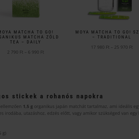
MOYA MATCHA TO GO!
MOYA MATCHA TO GO! S
GANIKUS MATCHA ZÖLD
– TRADITIONAL
TEA – DAILY
Ár
17 980
Ft
–
25 970
Ft
Ártartomány:
2 790
Ft
–
6 990
Ft
Ennek
17
k
2
a
980
790 Ft
terméknek
-
éknek
-
több
25
6
variációja
970
ciója
990 Ft
van.
os stickek a rohanós napokra
A
 jellemzően
1,5 g
organikus japán matchát tartalmaz, ami ideális eg
változatok
tes irodába, utazáshoz, edzés előtt, vagy amikor szükséged van egy 
zatok
a
termékoldalon
ékoldalon
5 g)
választhatók