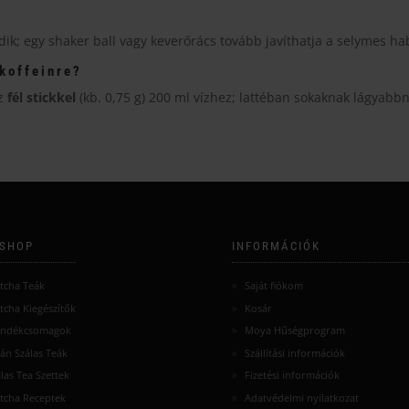
ódik; egy shaker ball vagy keverőrács tovább javíthatja a selymes ha
koffeinre?
sz
fél stickkel
(kb. 0,75 g) 200 ml vízhez; lattéban sokaknak lágyabbn
SHOP
INFORMÁCIÓK
tcha Teák
Saját fiókom
tcha Kiegészítők
Kosár
ándékcsomagok
Moya Hűségprogram
án Szálas Teák
Szállítási információk
las Tea Szettek
Fizetési információk
tcha Receptek
Adatvédelmi nyilatkozat