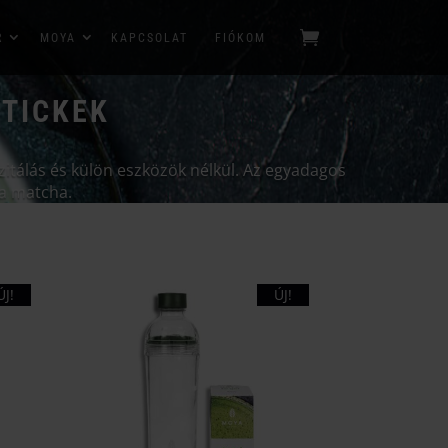
R
MOYA
KAPCSOLAT
FIÓKOM
STICKEK
zitálás és külön eszközök nélkül. Az egyadagos
s a matcha.
ÚJ!
ÚJ!