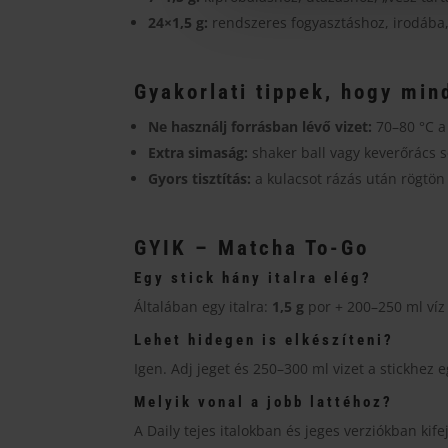
24×1,5 g:
rendszeres fogyasztáshoz, irodába
Gyakorlati tippek, hogy min
Ne használj forrásban lévő vizet:
70–80 °C a
Extra simaság:
shaker ball vagy keverőrács s
Gyors tisztítás:
a kulacsot rázás után rögtön 
GYIK – Matcha To-Go
Egy stick hány italra elég?
Általában egy italra:
1,5 g
por + 200–250 ml víz 
Lehet hidegen is elkészíteni?
Igen. Adj jeget és 250–300 ml vizet a stickhez
Melyik vonal a jobb lattéhoz?
A Daily tejes italokban és jeges verziókban kifej