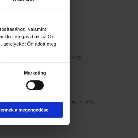
tosításához, valamint
ssítő vagy edzés előtti ital.
einkkel megosztjuk az Ön
l, amelyeket Ön adott meg
tejjel vagy növényi itallal (melegen vagy
Marketing
.
sító is tökéletes. A stick előnye, hogy az adag
dennek a megengedése