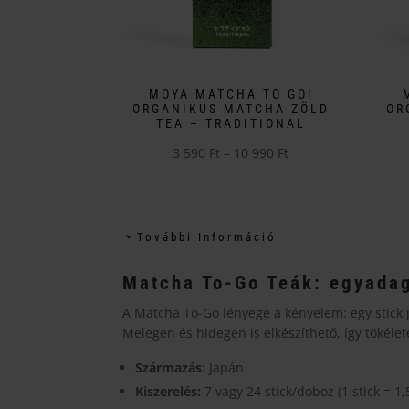
MOYA MATCHA TO GO!
ORGANIKUS MATCHA ZÖLD
OR
TEA – TRADITIONAL
Ártartomány:
3 590
Ft
–
10 990
Ft
Ennek
3
Enne
a
590 Ft
a
terméknek
-
term
További Információ
több
10
több
variációja
990 Ft
variá
Matcha To-Go Teák: egyadag
van.
van.
A Matcha To-Go lényege a kényelem: egy stick
A
A
Melegen és hidegen is elkészíthető, így tökéle
változatok
válto
a
a
Származás:
Japán
termékoldalon
term
Kiszerelés:
7 vagy 24 stick/doboz (1 stick = 1,