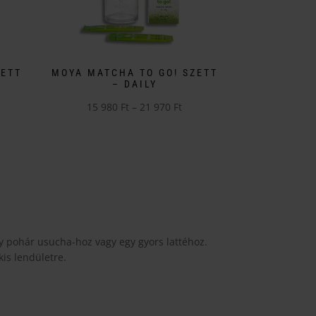
ZETT
MOYA MATCHA TO GO! SZETT
– DAILY
tartomány:
Ártartomány:
15 980
Ft
–
21 970
Ft
Ennek
15
 Ft
a
980 Ft
terméknek
-
több
21
 Ft
variációja
970 Ft
van.
A
y pohár usucha-hoz vagy egy gyors lattéhoz.
változatok
kis lendületre.
a
termékoldalon
választhatók