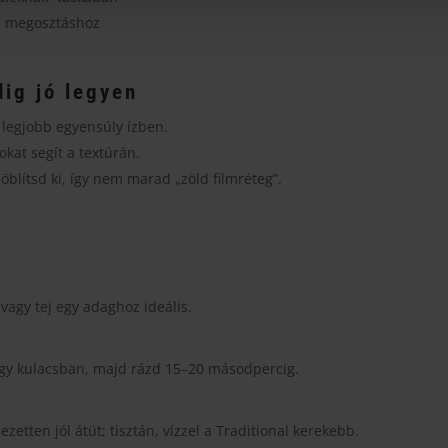
, megosztáshoz
dig jó legyen
 legjobb egyensúly ízben.
okat segít a textúrán.
öblítsd ki, így nem marad „zöld filmréteg”.
vagy tej egy adaghoz ideális.
 egy kulacsban, majd rázd 15–20 másodpercig.
ezetten jól átüt; tisztán, vízzel a Traditional kerekebb.