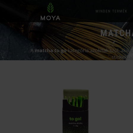
MINDEN TERMÉK
MATCHA
A
matcha to-go
kategória azoknak szól, akik
stickekkel