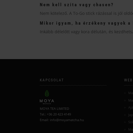
Nem kell szita vagy chasen?
Nem kötelező. A To-Go stick rázással is jól old
Mikor igyam, ha érzékeny vagyok a 
Inkább délelőtt vagy kora délután, és kezdhet
KAPCSOLAT
WEB
Ma
Ma
Aj
MOYA TEA LIMITED
Tel.: +36 20 423 4149
Jap
Email: info@moyamatcha.hu
Szá
Ma