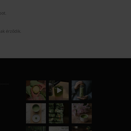
bot.
ak érződik.
moyamatcha.
moyamatcha.
moyamatcha.
hu
hu
hu
Júl 8
Júl 18
Dec 19
moyamatcha.
moyamatcha.
moyamatcha.
hu
hu
hu
Máj 1
ápr 28
ápr 18
moyamatcha.
moyamatcha.
moyamatcha.