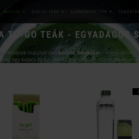
MATCHA
SZÁLAS TEÁK
AJÁNDÉKSZETTEK
TUDÁSTÁ
 TO-GO TEÁK - EGYADAGOS 
 szeretnének matchát inni
bárhol, bármikor
– méricskélés, s
 elég egy kulacs és egy kis víz, pár erőteljes rázás, és kész i