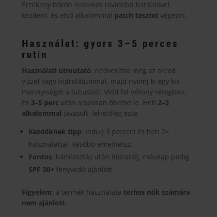
Érzékeny bőrön érdemes rövidebb hatóidővel
kezdeni, és első alkalommal
patch tesztet
végezni.
Használat: gyors 3–5 perces
rutin
Használati útmutató
: nedvesítsd meg az arcod
vízzel vagy hidrolátummal, majd nyomj ki egy kis
mennyiséget a tubusból. Vidd fel vékony rétegben,
és
3–5 perc
után alaposan öblítsd le. Heti
2–3
alkalommal
javasolt, lehetőleg este.
Kezdőknek tipp
: indulj 3 perccel és heti 2×
használattal, később emelhetsz.
Fontos
: hámlasztás után hidratálj, másnap pedig
SPF 30+
fényvédő ajánlott.
Figyelem
: a termék használata
terhes nők számára
nem ajánlott
.