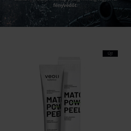
fényvédőt
.
ÚJ!