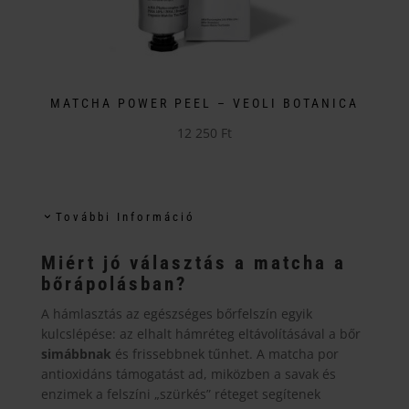
MATCHA POWER PEEL – VEOLI BOTANICA
12 250
Ft
További Információ
Miért jó választás a matcha a
bőrápolásban?
A hámlasztás az egészséges bőrfelszín egyik
kulcslépése: az elhalt hámréteg eltávolításával a bőr
simábbnak
és frissebbnek tűnhet. A matcha por
antioxidáns támogatást ad, miközben a savak és
enzimek a felszíni „szürkés” réteget segítenek