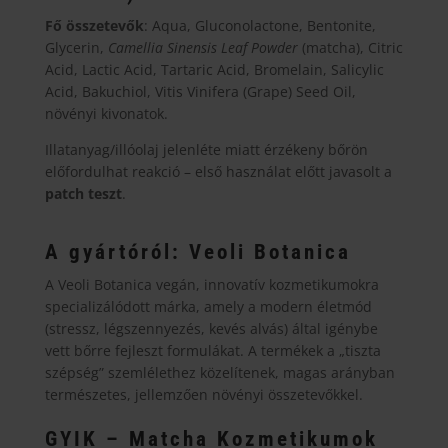
Fő összetevők
: Aqua, Gluconolactone, Bentonite,
Glycerin,
Camellia Sinensis Leaf Powder
(matcha), Citric
Acid, Lactic Acid, Tartaric Acid, Bromelain, Salicylic
Acid, Bakuchiol, Vitis Vinifera (Grape) Seed Oil,
növényi kivonatok.
Illatanyag/illóolaj jelenléte miatt érzékeny bőrön
előfordulhat reakció – első használat előtt javasolt a
patch teszt
.
A gyártóról: Veoli Botanica
A Veoli Botanica vegán, innovatív kozmetikumokra
specializálódott márka, amely a modern életmód
(stressz, légszennyezés, kevés alvás) által igénybe
vett bőrre fejleszt formulákat. A termékek a „tiszta
szépség” szemlélethez közelítenek, magas arányban
természetes, jellemzően növényi összetevőkkel.
GYIK – Matcha Kozmetikumok