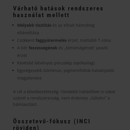
Várható hatások rendszeres
használat mellett
Mélyebb tisztítás
és az elhalt hámréteg
eltávolítása
Csökkent
faggyútermelés
érzet, mattabb T-zóna
A bőr
feszességének
és „tömörségének” javuló
érzet
Kevésbé látványos póruskép (optikailag)
Egységesebb bőrtónus, pigmentfoltok halványodó
megjelenése
A cél a következetesség: rövidebb hatóidővel is sokat
számít a rendszeresség, nem érdemes „túltolni” a
hámlasztást.
Összetevő-fókusz (INCI
röviden)