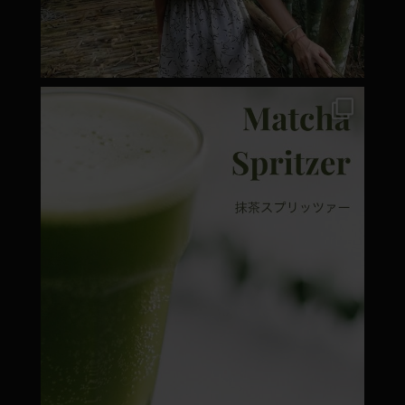
moyamatcha.hu
Márc 7