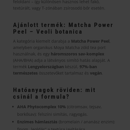
feloldani – így különösen hasznos lehet fakó,
textúrált, vagy T-zónában zsírosodó bőr esetén.
Ajánlott termék:
Matcha Power
Peel – Veoli botanica
A kategória kiemelt darabja a
Matcha Power Peel
,
amelyben organikus Moya Matcha zöld tea port
használnak, és egy
háromszoros sav-komplex
(AHA/BHA) adja a látványos simító hatás alapját. A
termék
Lengyelországban
készül,
97%-ban
természetes
összetevőket tartalmaz és
vegán
.
Hatóanyagok röviden: mit
csinál a formula?
AHA Phytocomplex 10%
(citromsav, tejsav,
borkősav): felszíni simítás, ragyogás.
Enzimes hámlasztás
(bromelain / ananász enzim):
finom „leoldás” a textúra javítására.