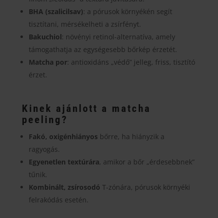
BHA (szalicilsav)
: a pórusok környékén segít
tisztítani, mérsékelheti a zsírfényt.
Bakuchiol
: növényi retinol-alternatíva, amely
támogathatja az egységesebb bőrkép érzetét.
Matcha por
: antioxidáns „védő” jelleg, friss, tisztító
érzet.
Kinek ajánlott a matcha
peeling?
Fakó, oxigénhiányos
bőrre, ha hiányzik a
ragyogás.
Egyenetlen textúrára
, amikor a bőr „érdesebbnek”
tűnik.
Kombinált, zsírosodó
T-zónára, pórusok környéki
felrakódás esetén.