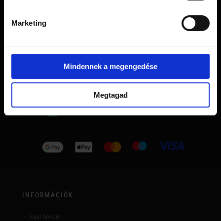
Japán Szálas Teák
Bármikor leiratkozhatsz egyetlen kattintással.
Szálas Tea Szettek
Marketing
Matcha Receptek
Blog
Mindennek a megengedése
Megtagad
INFORMÁCIÓK
Saját fiókom