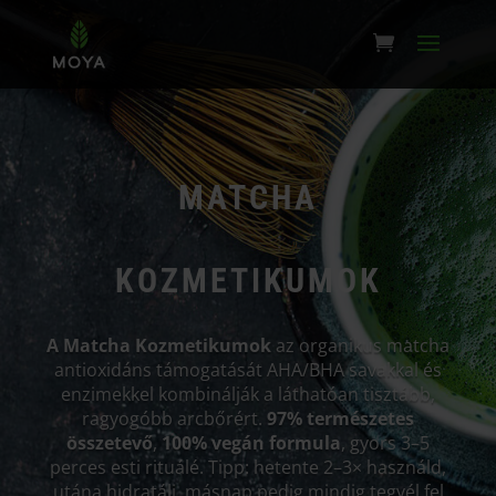
MATCHA
KOZMETIKUMOK
A Matcha Kozmetikumok
az organikus matcha
antioxidáns támogatását AHA/BHA savakkal és
enzimekkel kombinálják a láthatóan tisztább,
ragyogóbb arcbőrért.
97% természetes
összetevő
,
100% vegán formula
, gyors 3–5
perces esti rituálé. Tipp: hetente 2–3× használd,
utána hidratálj, másnap pedig mindig tegyél fel