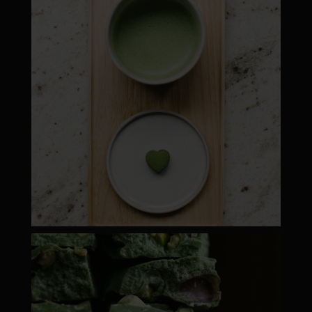
Máj 1
moyamatcha.hu
ápr 28