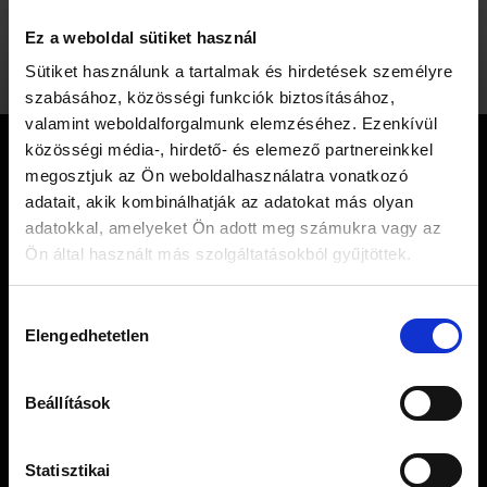
szakembertől személyre szabott javaslatot.
Ez a weboldal sütiket használ
×
Sütiket használunk a tartalmak és hirdetések személyre
Mielőtt elmész… 🍵
szabásához, közösségi funkciók biztosításához,
valamint weboldalforgalmunk elemzéséhez. Ezenkívül
közösségi média-, hirdető- és elemező partnereinkkel
KAPCSOLAT
megosztjuk az Ön weboldalhasználatra vonatkozó
adatait, akik kombinálhatják az adatokat más olyan
adatokkal, amelyeket Ön adott meg számukra vagy az
Ön által használt más szolgáltatásokból gyűjtöttek.
MOYA TEA LIMITED
Feliratkozásért azonnal küldjük ajándékba a
3
Tel.: +36 20 423 4149
letölthető Moya receptfüzetet
, utána pedig
Hozzájárulás
Email: info@moyamatcha.hu
Elengedhetetlen
minden héten hozzuk a 3 legjobb matchareceptet
kiválasztása
a blogról.
WEBSHOP
Beállítások
Matcha Teák
Matcha Kiegészítők
Statisztikai
Kérem a receptfüzeteket
Ajándékcsomagok