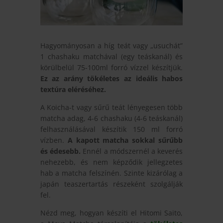
Hagyományosan a híg teát vagy „usuchát”
1 chashaku matchával (egy teáskanál) és
körülbelül 75-100ml forró vízzel készítjük.
Ez az arány tökéletes az ideális habos
textúra eléréséhez.
A Koicha-t vagy sűrű teát lényegesen több
matcha adag, 4-6 chashaku (4-6 teáskanál)
felhasználásával készítik 150 ml forró
vízben.
A kapott matcha sokkal sűrűbb
és édesebb.
Ennél a módszernél a keverés
nehezebb, és nem képződik jellegzetes
hab a matcha felszínén. Szinte kizárólag a
japán teaszertartás részeként szolgálják
fel.
Nézd meg, hogyan készíti el Hitomi Saito,