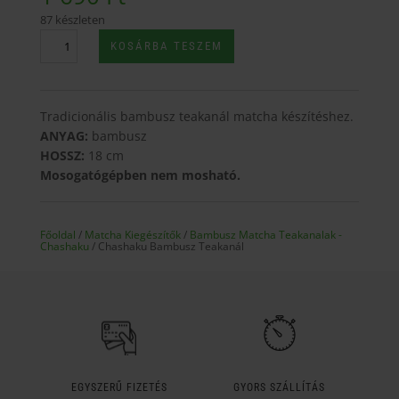
87 készleten
Chashaku
KOSÁRBA TESZEM
Bambusz
Teakanál
mennyiség
Tradicionális bambusz teakanál matcha készítéshez.
ANYAG:
bambusz
HOSSZ:
18 cm
Mosogatógépben nem mosható.
Főoldal
/
Matcha Kiegészítők
/
Bambusz Matcha Teakanalak -
Chashaku
/ Chashaku Bambusz Teakanál
EGYSZERŰ FIZETÉS
GYORS SZÁLLÍTÁS