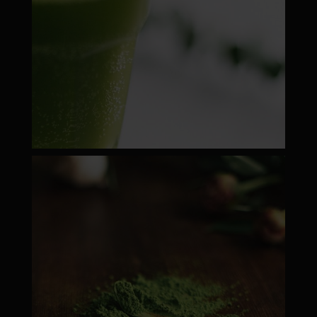
moyamatcha.hu
Febr 22