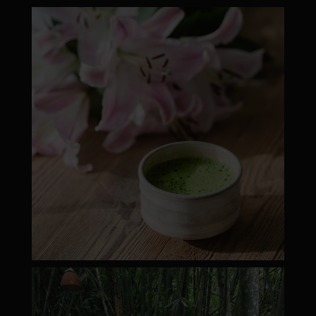
moyamatcha.hu
ápr 18
moyamatcha.hu
Márc 8