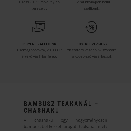
Fizess OTP SimplePay-en
1-2 munkanapon belül
keresztül.
szállítunk.
INGYEN SZÁLLÍTUNK
-10% KEDVEZMÉNY
Csomagpontokra, 20 000 Ft
Visszatérő vásárlóink számára
értékű vásárlás felett.
a következő vásárlásból.
BAMBUSZ TEAKANÁL –
CHASHAKU
A chashaku egy hagyományosan
bambuszból kézzel faragott teakanál, mely