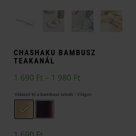
CHASHAKU BAMBUSZ
TEAKANÁL
Ártartomány:
1 690
Ft
–
1 980
Ft
1
690 Ft
Válaszd ki a bambusz színét
: Világos
-
1
980 Ft
1 690
Ft