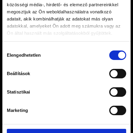
MOYA TEA LIMITED
közösségi média-, hirdető- és elemező partnereinkkel
Tel.: +36 20 423 4149
megosztjuk az Ön weboldalhasználatra vonatkozó
Email: info@moyamatcha.hu
adatait, akik kombinálhatják az adatokat más olyan
adatokkal, amelyeket Ön adott meg számukra vagy az
WEBSHOP
Ön által használt más szolgáltatásokból gyűjtöttek.
Matcha Teák
Hozzájárulás
Matcha Kiegészítők
Elengedhetetlen
kiválasztása
Ajándékcsomagok
Japán Szálas Teák
Szálas Tea Szettek
Beállítások
Matcha Receptek
Blog
Statisztikai
Marketing