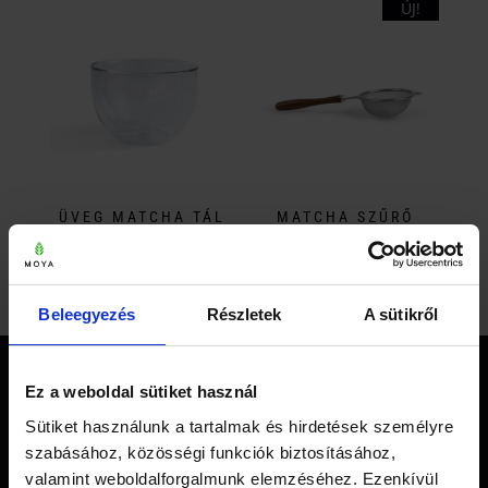
ÚJ!
ÜVEG MATCHA TÁL
MATCHA SZŰRŐ
5 990
Ft
2 450
Ft
Beleegyezés
Részletek
A sütikről
KAPCSOLAT
Ez a weboldal sütiket használ
Sütiket használunk a tartalmak és hirdetések személyre
szabásához, közösségi funkciók biztosításához,
valamint weboldalforgalmunk elemzéséhez. Ezenkívül