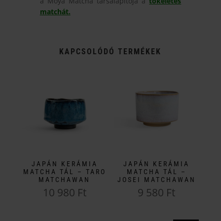
a Moya Matcha társalapítója a
tökéletes
matchát.
KAPCSOLÓDÓ TERMÉKEK
JAPÁN KERÁMIA
JAPÁN KERÁMIA
MATCHA TÁL – TARO
MATCHA TÁL –
MATCHAWAN
JOSEI MATCHAWAN
10 980
Ft
9 580
Ft