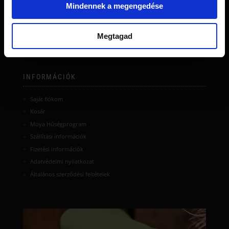
Mindennek a megengedése
Megtagad
INFORMÁCIÓK
Saját fiókom
Kosár
Moya Hűségprogram
Szállítási információk
Fizetési információk
Adatvédelmi nyilatkozat
Általános szerződési feltételek
moyamatcha.hu