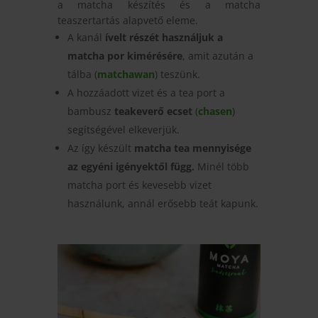
a matcha készítés és a matcha
teaszertartás alapvető eleme.
A kanál
ívelt részét használjuk a
matcha por kimérésére
, amit azután a
tálba (
matchawan
) teszünk.
A hozzáadott vizet és a tea port a
bambusz
teakeverő ecset
(
chasen
)
segítségével elkeverjük.
Az így készült
matcha tea mennyisége
az egyéni igényektől függ.
Minél több
matcha port és kevesebb vizet
használunk, annál erősebb teát kapunk.