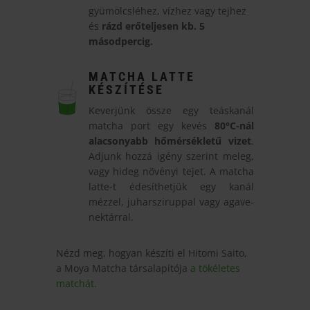
gyümölcsléhez, vízhez vagy tejhez
és
rázd erőteljesen kb. 5
másodpercig.
MATCHA LATTE
KÉSZÍTÉSE
Keverjünk össze egy teáskanál
matcha port egy kevés
80
°C-nál
alacsonyabb hőmérsékletű vizet
.
Adjunk hozzá igény szerint meleg,
vagy hideg növényi tejet. A matcha
latte-t édesíthetjük egy kanál
mézzel, juharsziruppal vagy agave-
nektárral.
Nézd meg, hogyan készíti el Hitomi Saito,
a Moya Matcha társalapítója
a tökéletes
matchát.