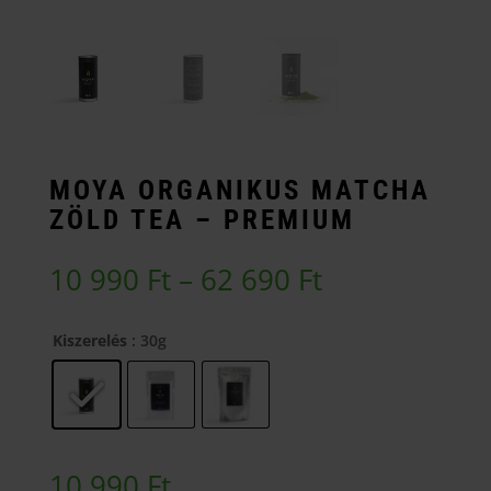
MOYA ORGANIKUS MATCHA
ZÖLD TEA – PREMIUM
Ártartomány
10 990
Ft
–
62 690
Ft
10
990 Ft
Kiszerelés
: 30g
-
62
690 Ft
10 990
Ft