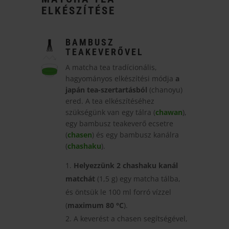
ELKÉSZÍTÉSE
BAMBUSZ
TEAKEVERŐVEL
A matcha tea tradícionális,
hagyományos elkészítési módja
a
japán tea-szertartásból
(chanoyu)
ered. A tea elkészítéséhez
szükségünk van egy tálra (
chawan
),
egy bambusz teakeverő ecsetre
(
chasen
) és egy bambusz kanálra
(
chashaku
).
Helyezzünk 2 chashaku kanál
matchát
(1,5 g) egy matcha tálba,
és öntsük le 100 ml forró vízzel
(
maximum 80 °C
).
A keverést a chasen segítségével,