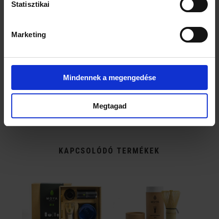
CEREMÓNIA
Statisztikai
HIDEG/MELEG
VÍZZEL
MATCHA LATTE
Marketing
MATCHA
LIMONÁDÉ
MATCHA
KOKTÉLOK ÉS
ITALOK
Mindennek a megengedése
FAGYLALT,
SÜTEMÉNYEK ÉS
ÉDESSÉGEK
Megtagad
KAPCSOLÓDÓ TERMÉKEK