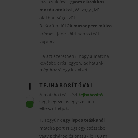
laza csuklóval,
gyors cikcakkos
mozdulatokkal
„W” vagy „M”
alakban végezzük.
Körülbelül
20 másodperc múlva
krémes, jade-zöld habos teát
kapunk.
Ha azt szeretnénk, hogy a matcha
kevésbé erős legyen, adhatunk
még hozzá egy kis vizet.
TEJHABOSÍTÓVAL
A matcha teát kézi
tejhabosító
segítségével is egyszerűen
elkészíthetjük.
Tegyünk
egy lapos teáskanál
matcha port (1,5g) egy csészébe
vagy pohárba és öntsük le 100 ml