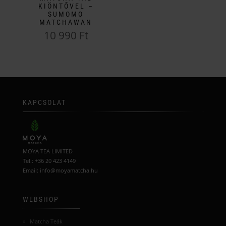
ki
választhatók
KIÖNTŐVEL –
SUMOMO
ki
MATCHAWAN
10 990
Ft
KAPCSOLAT
MOYA TEA LIMITED
Tel.: +36 20 423 4149
Email: info@moyamatcha.hu
WEBSHOP
Matcha Teák