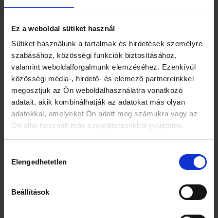
tulajdonságát, és fenntartani az ásványi
anyagok és antioxidánsok magas szintjét.
Tudj meg többet a
matcha jótékony
Ez a weboldal sütiket használ
hatásairól.
Sütiket használunk a tartalmak és hirdetések személyre
MOYA MATCHA
szabásához, közösségi funkciók biztosításához,
OSZTÁLYOZÁSA
valamint weboldalforgalmunk elemzéséhez. Ezenkívül
közösségi média-, hirdető- és elemező partnereinkkel
MOYA MATCHA
megosztjuk az Ön weboldalhasználatra vonatkozó
OSZTÁLY:
Premium
Traditional
Daily
Culinary
adatait, akik kombinálhatják az adatokat más olyan
II és
adatokkal, amelyeket Ön adott meg számukra vagy az
SZÜRETELÉS:
I
I és II
III
III
Ön által használt más szolgáltatásokból gyűjtöttek.
ZÖLD SZÍN:
Hozzájárulás
AROMA:
Elengedhetetlen
kiválasztása
UMAMI:
KESERŰSÉG:
Beállítások
AJÁNLOTT FELHASZNÁLÁS:
MATCHA