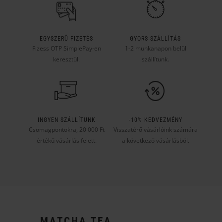
EGYSZERŰ FIZETÉS
GYORS SZÁLLÍTÁS
Fizess OTP SimplePay-en
1-2 munkanapon belül
keresztül.
szállítunk.
INGYEN SZÁLLÍTUNK
-10% KEDVEZMÉNY
Csomagpontokra, 20 000 Ft
Visszatérő vásárlóink számára
értékű vásárlás felett.
a következő vásárlásból.
​MATCHA TEA