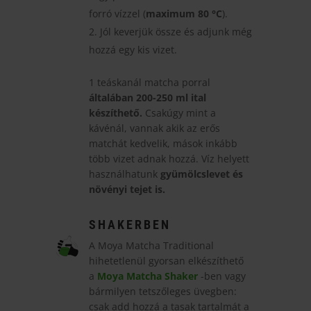
forró vízzel (
maximum 80 °C
).
Jól keverjük össze és adjunk még
hozzá egy kis vizet.
1 teáskanál matcha porral
általában 200-250 ml ital
készíthető.
Csakúgy mint a
kávénál, vannak akik az erős
matchát kedvelik, mások inkább
több vizet adnak hozzá. Víz helyett
használhatunk
gyümölcslevet és
növényi tejet is.
SHAKERBEN
A Moya Matcha Traditional
hihetetlenül gyorsan elkészíthető
a
Moya Matcha Shaker
-ben vagy
bármilyen tetszőleges üvegben:
csak add hozzá a tasak tartalmát a