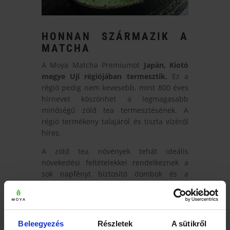
HONNAN SZÁRMAZIK A
MATCHA
A Moya Matcha Premiumot
Japán,
Kiotó
megye Uji régiójában termesztik.
Ez a
régió pedig nem kevesebb, mint 800 éves
hírnevet köszönhet a legmagasabb
minőségű zöld tea termesztésének. A
régió termékeny talajáról és tiszta vízéről
híres.
A zöld tea növények tehát ideális
növekedési feltételekkel rendelkeznek a
sok napfényt biztosító dombok és a
gyakori köd miatt, ami
segít megvédeni a
finom leveleket a fagytól és a nagy
mennyiségű csapadéktól.
Ez segít
megőrizni a tealevél összes jótékony
Beleegyezés
Részletek
A sütikről