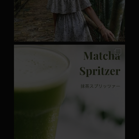
moyamatcha.hu
Márc 7