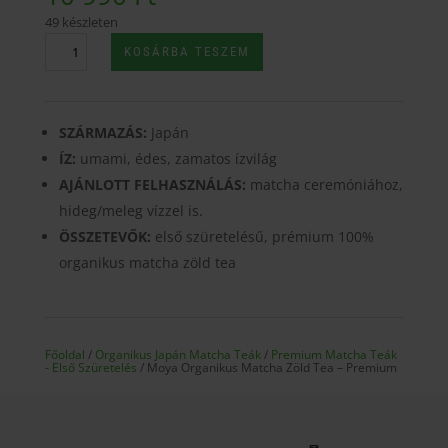
49 készleten
Moya
KOSÁRBA TESZEM
Organikus
Matcha
Zöld
Tea
SZÁRMAZÁS:
Japán
–
ÍZ:
umami, édes, zamatos ízvilág
Premium
AJÁNLOTT FELHASZNÁLÁS:
matcha ceremóniához,
mennyiség
hideg/meleg vízzel is.
ÖSSZETEVŐK:
első szüretelésű, prémium 100%
organikus matcha zöld tea
Főoldal
/
Organikus Japán Matcha Teák
/
Premium Matcha Teák
- Első Szüretelés
/ Moya Organikus Matcha Zöld Tea – Premium