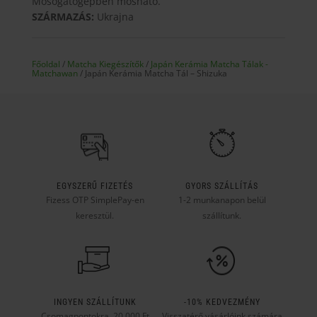
Mosogatógépben mosható.
SZÁRMAZÁS:
Ukrajna
Főoldal
/
Matcha Kiegészítők
/
Japán Kerámia Matcha Tálak -
Matchawan
/ Japán Kerámia Matcha Tál – Shizuka
EGYSZERŰ FIZETÉS
GYORS SZÁLLÍTÁS
Fizess OTP SimplePay-en
1-2 munkanapon belül
keresztül.
szállítunk.
INGYEN SZÁLLÍTUNK
-10% KEDVEZMÉNY
Csomagpontokra, 20 000 Ft
Visszatérő vásárlóink számára