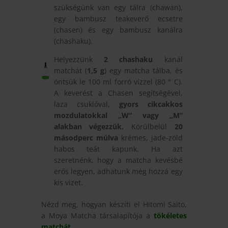
szükségünk van egy tálra (chawan),
egy bambusz teakeverő ecsetre
(chasen) és egy bambusz kanálra
(chashaku).
Helyezzünk
2 chashaku
kanál
matchát (
1,5 g
) egy matcha tálba, és
öntsük le 100 ml forró vízzel (80 ° C).
A keverést a Chasen segítségével,
laza csuklóval,
gyors cikcakkos
mozdulatokkal „W” vagy „M”
alakban végezzük.
Körülbelül
20
másodperc múlva
krémes, jade-zöld
habos teát kapunk. Ha azt
szeretnénk, hogy a matcha kevésbé
erős legyen, adhatunk még hozzá egy
kis vizet.
Nézd meg, hogyan készíti el Hitomi Saito,
a Moya Matcha társalapítója a
tökéletes
matchát.