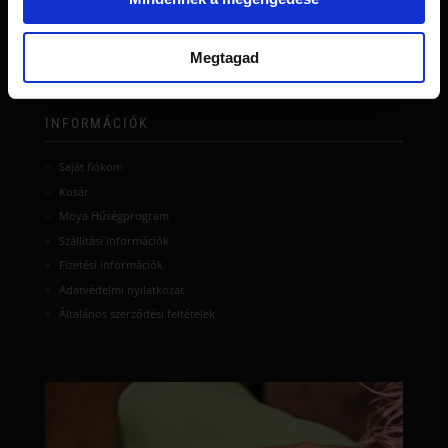
Megtagad
INFORMÁCIÓK
Saját fiókom
Kosár
Moya Hűségprogram
Szállítási információk
Fizetési információk
Adatvédelmi nyilatkozat
Általános szerződési feltételek
moyamatcha.hu
Júl 8