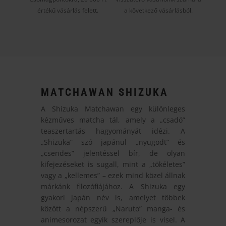
értékű vásárlás felett.
a következő vásárlásból.
MATCHAWAN SHIZUKA
A Shizuka Matchawan egy különleges
kézműves matcha tál, amely a „csadó”
teaszertartás hagyományát idézi. A
„Shizuka” szó japánul „nyugodt” és
„csendes” jelentéssel bír, de olyan
kifejezéseket is sugall, mint a „tökéletes”
vagy a „kellemes” – ezek mind közel állnak
márkánk filozófiájához. A Shizuka egy
gyakori japán név is, amelyet többek
között a népszerű „Naruto” manga- és
animesorozat egyik szereplője is visel. A