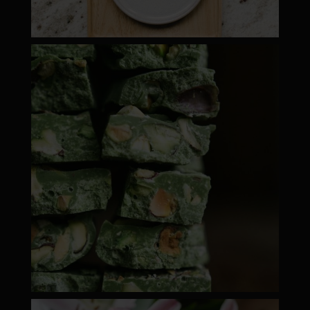
moyamatcha.hu
ápr 28