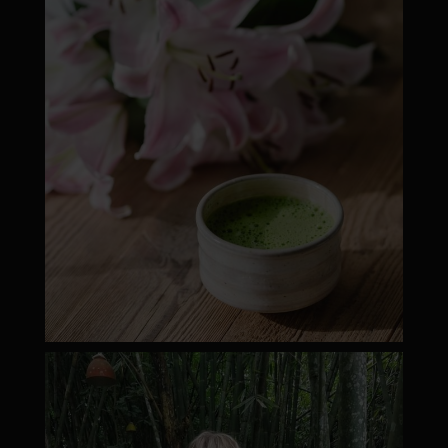
moyamatcha.hu
ápr 18
moyamatcha.hu
Márc 8