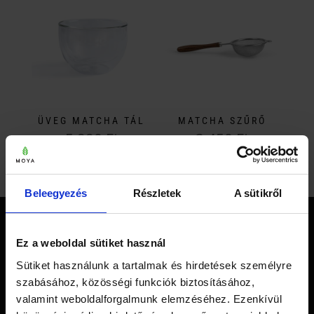
ÜVEG MATCHA TÁL
MATCHA SZŰRŐ
5 990
Ft
2 450
Ft
Beleegyezés
Részletek
A sütikről
KAPCSOLAT
Ez a weboldal sütiket használ
Sütiket használunk a tartalmak és hirdetések személyre
szabásához, közösségi funkciók biztosításához,
valamint weboldalforgalmunk elemzéséhez. Ezenkívül
MOYA TEA LIMITED
Tel.: +36 20 423 4149