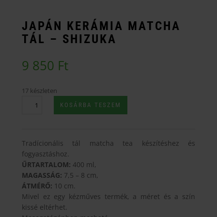
JAPÁN KERÁMIA MATCHA
TÁL – SHIZUKA
9 850
Ft
17 készleten
Japán
KOSÁRBA TESZEM
Kerámia
Matcha
Tál
Tradícionális tál matcha tea készítéshez és
-
fogyasztáshoz.
Shizuka
ŰRTARTALOM:
400 ml,
mennyiség
MAGASSÁG:
7,5 – 8 cm,
ÁTMÉRŐ:
10 cm.
Mivel ez egy kézműves termék, a méret és a szín
kissé eltérhet.