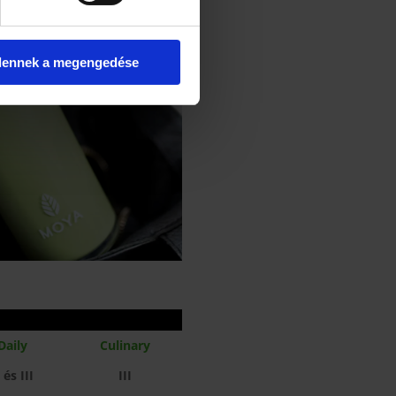
dennek a megengedése
Daily
Culinary
I és III
III