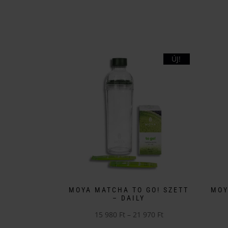
ÚJ!
MOYA MATCHA TO GO! SZETT
MOY
– DAILY
Ártartomány:
15 980
Ft
–
21 970
Ft
Ennek
15
Enne