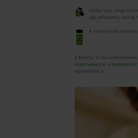
Addig rázd, amíg matcha
egy jellegzetes, vastag 
A matcha teád indulásr
A Matcha To Go! elkészítéséh
(matchawan)
és a
teakeverő ec
tejhabosítót is.