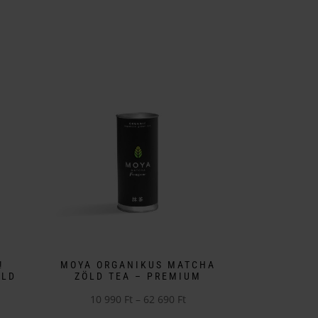
!
MOYA ORGANIKUS MATCHA
ÖLD
ZÖLD TEA – PREMIUM
Ártartomány:
10 990
Ft
–
62 690
Ft
artomány:
Ennek
10