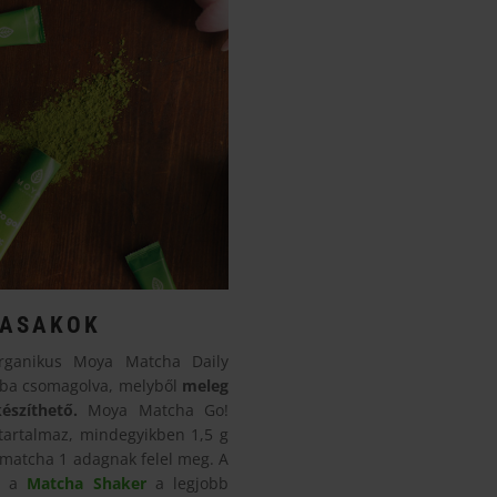
TASAKOK
ganikus Moya Matcha Daily
okba csomagolva, melyből
meleg
észíthető.
Moya Matcha Go!
tartalmaz, mindegyikben 1,5 g
 matcha 1 adagnak felel meg. A
é a
Matcha Shaker
a legjobb