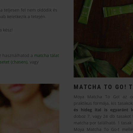
 teljesen fel nem oldódik és
hab keletkezik a tetején.
a kész!
ez használhatod a
matcha tálat
setet (chasen)
, vagy
MATCHA TO GO! 
Moya Matcha To Go! az or
praktikus formája, kis tasak
és hideg ital is egyaránt k
doboz 7, vagy 24 db tasakot 
matcha por található. 1 tasak
Moya Matcha To Go-t mell