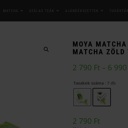
MATCHA
SZÁLAS TEÁK
AJÁNDÉKSZETTEK
TUDÁSTÁ
MOYA MATCHA 
MATCHA ZÖLD 
2 790
Ft
–
6 99
Tasakok száma
: 7 db
2 790
Ft