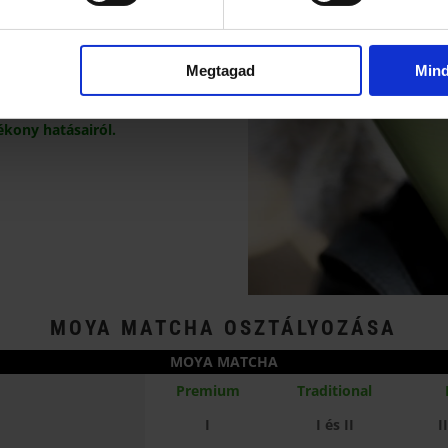
biztosító dombok és a gyakori
i a finom leveleket a fagytól
déktól.
Ez segít megőrizni a
Megtagad
Min
t,
és fenntartani az ásványi
s szintjét.
ékony hatásairól.
MOYA MATCHA OSZTÁLYOZÁSA
MOYA MATCHA
Premium
Traditional
I
I és II
I