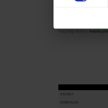
rendelkeznek a sok napfényt 
köd miatt, ami segít megvéden
és a nagy mennyiségű csapa
tealevél összes tulajdonságá
anyagok és antioxidánsok maga
Tudj meg többet a
matcha jót
OSZTÁLY:
SZÜRETELÉS: