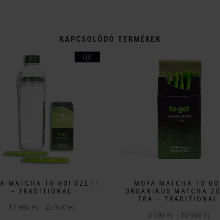
KAPCSOLÓDÓ TERMÉKEK
ÚJ!
A MATCHA TO GO! SZETT
MOYA MATCHA TO GO
– TRADITIONAL
ORGANIKUS MATCHA Z
TEA – TRADITIONAL
Ártartomány:
17 980
Ft
–
25 970
Ft
Árt
3 590
Ft
–
10 990
Ft
k
17