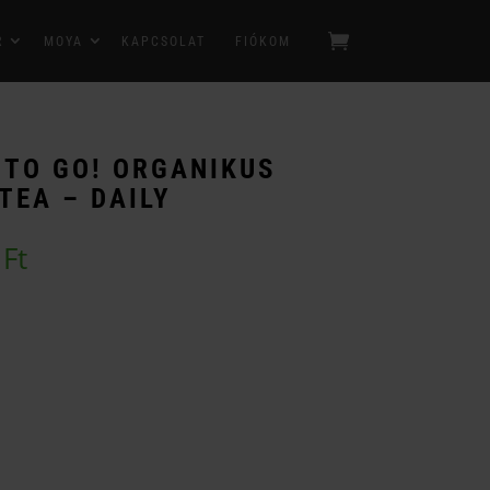
R
MOYA
KAPCSOLAT
FIÓKOM
TO GO! ORGANIKUS
TEA – DAILY
Ártartomány:
0
Ft
2
790 Ft
-
6
990 Ft