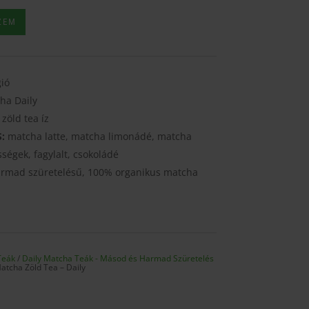
ZEM
gió
ha Daily
 zöld tea íz
S:
matcha latte, matcha limonádé, matcha
ségek, fagylalt, csokoládé
rmad szüretelésű, 100% organikus matcha
Teák
/
Daily Matcha Teák - Másod és Harmad Szüretelés
tcha Zöld Tea – Daily