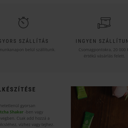
GYORS SZÁLLÍTÁS
INGYEN SZÁLLÍTU
munkanapon belül szállítunk.
Csomagpontokra, 20 000 
értékű vásárlás felett.
LKÉSZÍTÉSE
hetetlenül gyorsan
tcha Shaker
-ben vagy
üvegben. Csak add hozzá a
lcsléhez, vízhez vagy tejhez.