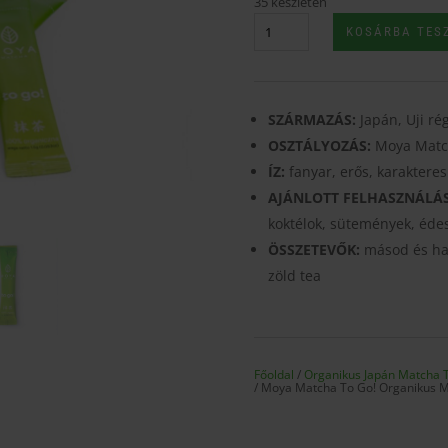
35 készleten
Moya
KOSÁRBA TES
Matcha
To
Go!
Organikus
SZÁRMAZÁS:
Japán, Uji ré
Matcha
OSZTÁLYOZÁS:
Moya Matc
Zöld
ÍZ:
fanyar, erős, karakteres
Tea
AJÁNLOTT FELHASZNÁLÁ
-
Daily
koktélok, sütemények, édes
mennyiség
ÖSSZETEVŐK:
másod és ha
zöld tea
Főoldal
/
Organikus Japán Matcha 
/ Moya Matcha To Go! Organikus Ma