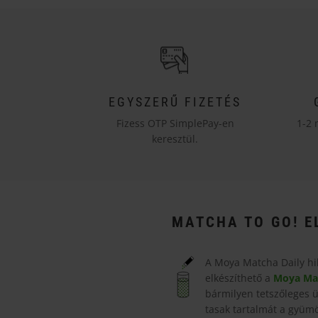
EGYSZERŰ FIZETÉS
Fizess OTP SimplePay-en
1-2 
keresztül.
MATCHA TO GO! E
A Moya Matcha Daily hi
elkészíthető a
Moya Ma
bármilyen tetszőleges 
tasak tartalmát a gyümö