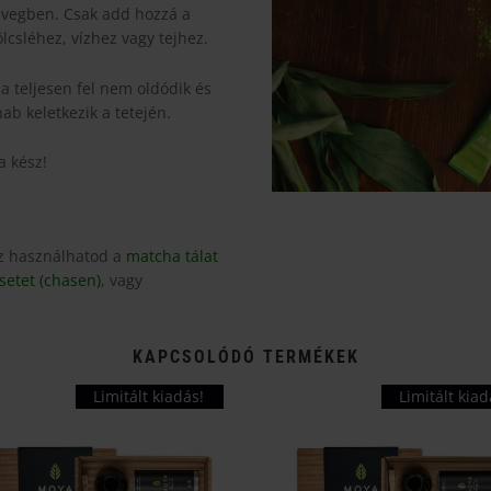
üvegben. Csak add hozzá a
lcsléhez, vízhez vagy tejhez.
 teljesen fel nem oldódik és
hab keletkezik a tetején.
a kész!
ez használhatod a
matcha tálat
setet (chasen)
, vagy
KAPCSOLÓDÓ TERMÉKEK
Limitált kiadás!
Limitált kiad