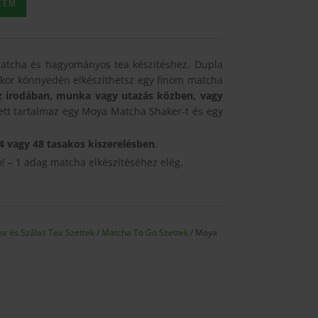
ZEM
atcha és hagyományos tea készítéshez. Dupla
mikor könnyedén elkészíthetsz egy finom matcha
az irodában, munka vagy utazás közben, vagy
tt tartalmaz egy Moya Matcha Shaker-t és egy
.
4 vagy 48 tasakos kiszerelésben
.
! – 1 adag matcha elkészítéséhez elég.
a és Szálas Tea Szettek
/
Matcha To Go Szettek
/ Moya