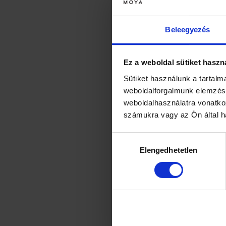
Minden alkatrésze mosogató
Beleegyezés
Ez a weboldal sütiket haszn
Sütiket használunk a tartal
weboldalforgalmunk elemzésé
weboldalhasználatra vonatko
számukra vagy az Ön által ha
Hozzájárulás
Elengedhetetlen
kiválasztása