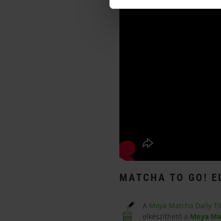
MATCHA TO GO! E
A
Moya Matcha Daily To
elkészíthető a
Moya Ma