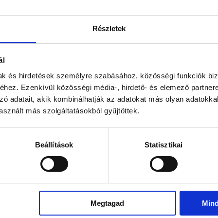
Moya Matcha Daily To Go
! a
gépben mosható.
praktikus formája, kis tasak
Részletek
és hideg ital is egyaránt kés
az 2. és a 3. szüretelésű te
árnyékolással elzártak a közv
ál
magasabb klorofill- és L-
gazdagabb, zöldebb színt e
mak és hirdetések személyre szabásához, közösségi funkciók biz
szüretelés után összegyűjtik,
hez. Ezenkívül közösségi média-, hirdető- és elemező partner
Moya Matcha Traditional kiv
zó adatait, akik kombinálhatják az adatokat más olyan adatokka
tea, kiegyensúlyozott, gazd
sznált más szolgáltatásokból gyűjtöttek.
állaggal és malachit zöld
önmagában is fogyasztható
turmix és limonádé készítéséh
Beállítások
Statisztikai
1 doboz Moya Matcha To Go
minden tasakban 1,5g organik
A
Moya Matcha Daily
-t 
termesztik. Ez a régió pedi
hírnevet köszönhet a leg
Megtagad
Min
termesztésének. A régió termék