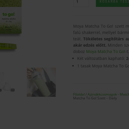
KOSÁRBA TES
Matcha
To
Go!
Szett
Moya Matcha To Go! szett m
-
falú shakerrel, mellyel bár
Daily
teát.
Tökéletes segítőtárs 
mennyiség
akár edzés előtt.
Minden sze
doboz
Moya Matcha To Go!
-t
Két változatban kapható:
2
1 tasak Moya Matcha To Go
Főoldal
/
Ajándékcsomagok - Match
Matcha To Go! Szett – Daily