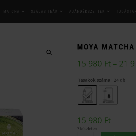
MATCHA
SZÁLAS TEÁK
AJÁNDÉKSZETTEK
TUDÁSTÁ
MOYA MATCHA 
15 980
Ft
–
21 
Tasakok száma
: 24 db
15 980
Ft
7 készleten
Moya