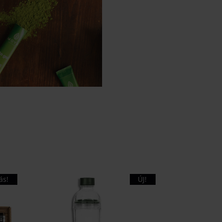
ás!
ÚJ!