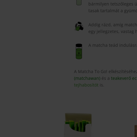
bármilyen tetszőleges 
tasak tartalmát a gyümö
Addig rázd, amíg matcha
egy jellegzetes, vastag 
A matcha teád indulásr
A Matcha To Go! elkészítéséh
(matchawan)
és a
teakeverő ec
tejhabosítót
is.