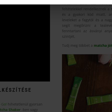
híres. A zöld tea növénye
feltételekkel rendelkeznek a
és a gyakori köd miatt, a
leveleket a fagytól és a na
segít megőrizni a tealevé
fenntartani az ásványi any
szintjét.
Tudj meg többet a
matcha jó
LKÉSZÍTÉSE
 Go!
hihetetlenül gyorsan
tcha Shaker
-ben vagy