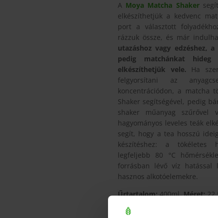
A
Moya Matcha Shaker
segít
elkészíthetjük a kedvenc ma
port a választott folyadékho
rázzuk össze, és már indulh
utazáshoz vagy edzéshez, a
pedig matchánkat hideg 
elkészíthetjük vele.
Ha szere
felgyorsítani az anyagc
koncentrációdon, a matcha t
Shaker segítségével, pedig bá
shaker műanyag szűrővel v
hagyományos leveles teák elké
segít, hogy a tea hosszú ide
készítéshez: a tökéletes 
legfeljebb 80 °C hőmérsékle
forrásban lévő víz hatással
hasznos alkotóelemekre.
Űrtartalom:
400ml,
Méret:
22,
Tartály:
Magas minőségű tritán
Fedő:
Műanyag, szilikon tömíté