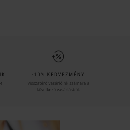
NK
-10% KEDVEZMÉNY
Ft
Visszatérő vásárlóink számára a
következő vásárlásból.