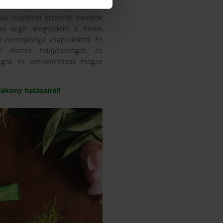
k tehát ideális növekedési
 sok napfényt biztosító dombok
mi segít megvédeni a finom
gy mennyiségű csapadéktól. Ez
l összes tulajdonságát, és
agok és antioxidánsok magas
tékony hatásairól
!