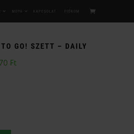
R
MOYA
KAPCSOLAT
FIÓKOM
TO GO! SZETT – DAILY
Ártartomány:
970
Ft
15
980 Ft
-
21
970 Ft