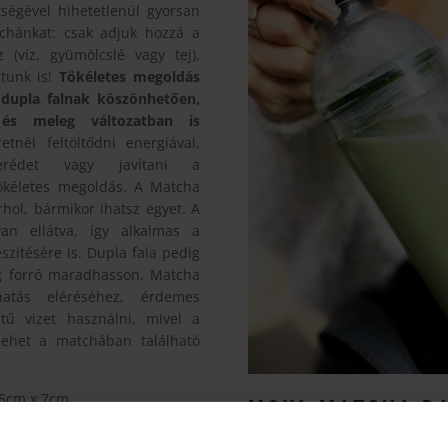
ségével hihetetlenül gyorsan
tchánkat: csak adjuk hozzá a
z (víz, gyümölcslé vagy tej),
atunk is!
Tökéletes megoldás
 dupla falnak köszönhetően,
és meleg változatban is
tnél feltöltődni energiával,
serédet vagy javítani a
ökéletes megoldás. A Matcha
rhol, bármikor ihatsz egyet. A
an ellátva, így alkalmas a
szítésére is. Dupla fala pedig
ig forró maradhasson. Matcha
hatás eléréséhez, érdemes
tű vizet használni, mivel a
 lehet a matchában található
5cm x 7cm.
MOYA MATCHA DA
ból készült.
TASAKOK
st tartalmaz