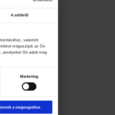
z organikus
Moya Matcha Daily
okba csomagolva, melyből meleg
A sütikről
zíthető. A
Moya Matcha Daily
-t
anövényekből nyerik, amelyeket
etlen napfénytől.
Ez a folyamat
theanin-tartalmat,
valamint
redményez. A friss leveleket
tosításához, valamint
 megszárítják és porrá őrlik. A
einkkel megosztjuk az Ön
áló minőségű organikus matcha
l, amelyeket Ön adott meg
ag, keserű-édes ízzel, krémes
 színnel. Testes íze miatt
, de használható tejeskávé,
ez is.
Marketing
! 24 db tasakot tartalmaz
és
us matcha port található.
Kiotó megye Uji régiójában
g nem kevesebb, mint 800 éves
magasabb minőségű zöld tea
dennek a megengedése
eny talajáról és tiszta vízéről