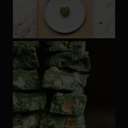
moyamatcha.hu
ápr 28