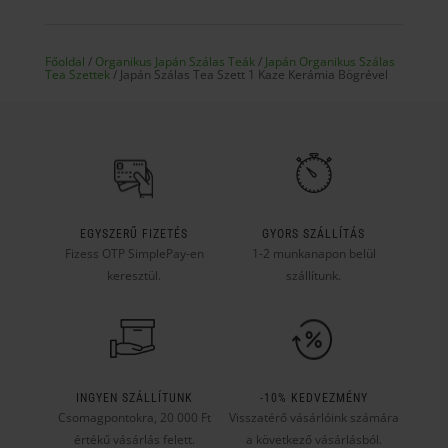
Főoldal
/
Organikus Japán Szálas Teák
/
Japán Organikus Szálas
Tea Szettek
/ Japán Szálas Tea Szett 1 Kaze Kerámia Bögrével
EGYSZERŰ FIZETÉS
GYORS SZÁLLÍTÁS
Fizess OTP SimplePay-en
1-2 munkanapon belül
keresztül.
szállítunk.
INGYEN SZÁLLÍTUNK
-10% KEDVEZMÉNY
Csomagpontokra, 20 000 Ft
Visszatérő vásárlóink számára
értékű vásárlás felett.
a következő vásárlásból.