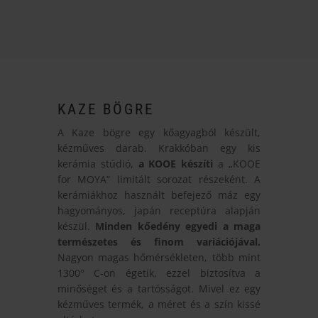
KAZE BÖGRE
A Kaze bögre egy kőagyagból készült,
kézműves darab. Krakkóban egy kis
kerámia stúdió,
a KOOE készíti
a „KOOE
for MOYA” limitált sorozat részeként. A
kerámiákhoz használt befejező máz egy
hagyományos, japán receptúra alapján
készül.
Minden kőedény egyedi a maga
természetes és finom variációjával.
Nagyon magas hőmérsékleten, több mint
1300° C-on égetik, ezzel biztosítva a
minőséget és a tartósságot. Mivel ez egy
kézműves termék, a méret és a szín kissé