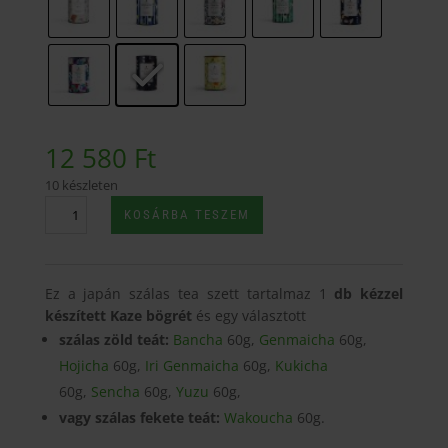
580 Ft
12 580
Ft
10 készleten
Japán
KOSÁRBA TESZEM
Szálas
Tea
Szett
Ez a japán szálas tea szett tartalmaz 1
db kézzel
1
készített Kaze bögrét
és egy választott
Kaze
Kerámia
szálas zöld teát:
Bancha
60g,
Genmaicha
60g,
Bögrével
Hojicha
60g,
Iri Genmaicha
60g,
Kukicha
mennyiség
60g,
Sencha
60g,
Yuzu
60g,
vagy szálas fekete teát:
Wakoucha
60g.