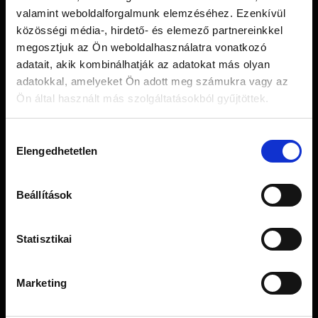
A
valamint weboldalforgalmunk elemzéséhez. Ezenkívül
változatok
közösségi média-, hirdető- és elemező partnereinkkel
MOYA TEA LIMITED
a
megosztjuk az Ön weboldalhasználatra vonatkozó
Tel.: +36 20 423 4149
termékoldalon
adatait, akik kombinálhatják az adatokat más olyan
Email: info@moyamatcha.hu
választhatók
adatokkal, amelyeket Ön adott meg számukra vagy az
Ön által használt más szolgáltatásokból gyűjtöttek.
ki
WEBSHOP
Hozzájárulás
Matcha Teák
Elengedhetetlen
kiválasztása
Matcha Kiegészítők
Ajándékcsomagok
Japán Szálas Teák
Beállítások
Szálas Tea Szettek
Matcha Receptek
Statisztikai
Blog
Marketing