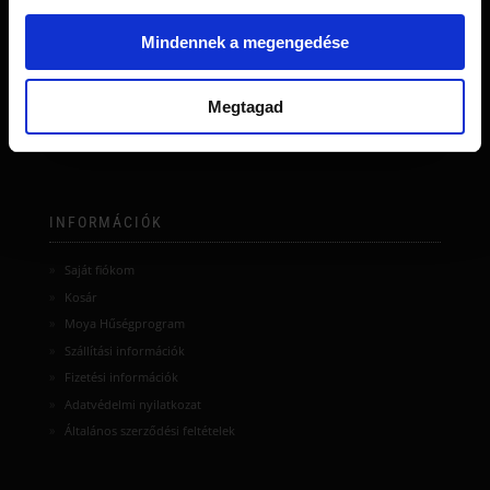
Mindennek a megengedése
Megtagad
INFORMÁCIÓK
Saját fiókom
Kosár
Moya Hűségprogram
Szállítási információk
Fizetési információk
Adatvédelmi nyilatkozat
Általános szerződési feltételek