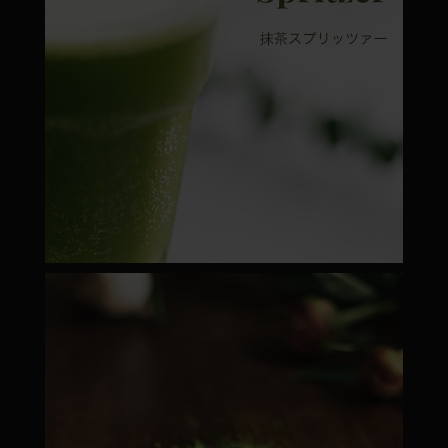
moyamatcha.hu
Febr 22