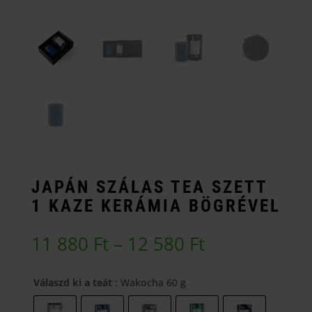
JAPÁN SZÁLAS TEA SZETT
1 KAZE KERÁMIA BÖGRÉVEL
Ártartomány
11 880
Ft
–
12 580
Ft
11
880 Ft
Válaszd ki a teát
: Wakocha 60 g
-
12