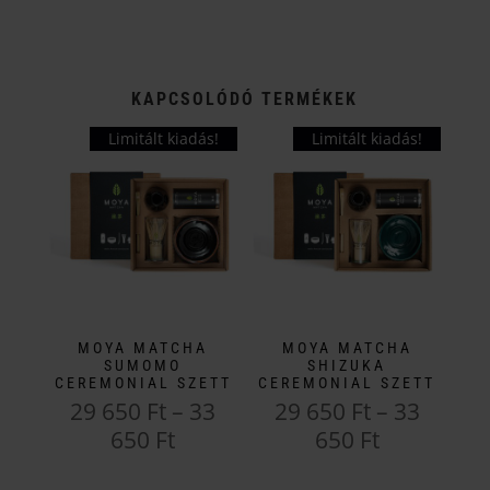
KAPCSOLÓDÓ TERMÉKEK
Limitált kiadás!
Limitált kiadás!
MOYA MATCHA
MOYA MATCHA
SUMOMO
SHIZUKA
CEREMONIAL SZETT
CEREMONIAL SZETT
29 650
Ft
–
33
29 650
Ft
–
33
Ártartomány:
Ártartomá
650
Ft
650
Ft
29
29
Ennek
Ennek