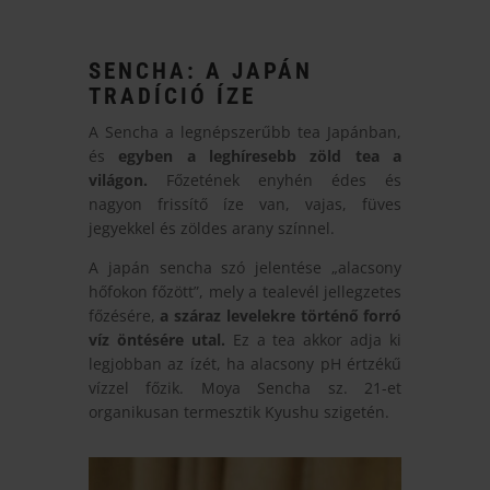
SENCHA: A JAPÁN
TRADÍCIÓ ÍZE
A Sencha a legnépszerűbb tea Japánban,
és
egyben a leghíresebb zöld tea a
világon.
Főzetének enyhén édes és
nagyon frissítő íze van, vajas, füves
jegyekkel és zöldes arany színnel.
A japán sencha szó jelentése „alacsony
hőfokon főzött”, mely a tealevél jellegzetes
főzésére,
a száraz levelekre történő forró
víz öntésére utal.
Ez a tea akkor adja ki
legjobban az ízét, ha alacsony pH értzékű
vízzel főzik. Moya Sencha sz. 21-et
organikusan termesztik Kyushu szigetén.