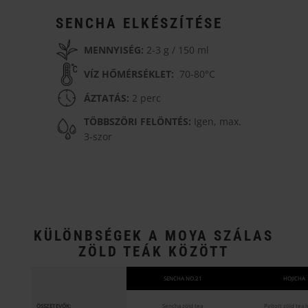
SENCHA ELKÉSZÍTÉSE
MENNYISÉG:
2-3 g / 150 ml
VÍZ HŐMÉRSÉKLET:
70-80°C
ÁZTATÁS:
2 perc
TÖBBSZÖRI FELÖNTÉS:
Igen, max.
3-szor
KÜLÖNBSÉGEK A MOYA SZÁLAS
ZÖLD TEÁK KÖZÖTT
SENCHA NO.21
HOJICHA
ÖSSZETEVŐK:
Sencha zöld tea
Pirított zöld tea 