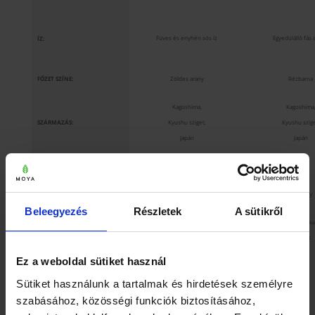
Füves és enyhén sós íz
Egyedülálló fás
ÍZ:
FŐZET SZÍNE:
Zöldes arany
Rézbarna
Kagoshima,
Kagoshima
SZÁRMAZÁS:
Kyushu sziget,
Kyushu szige
Japán
Japán
ORGANIKUS TANUSÍTVÁNY:
Igen
Igen
KOFFEINTARTALOM:
Magas
Alacsony
Beleegyezés
Részletek
A sütikről
Esti tea, makrobiotik
Reggeli tea
AJÁNLOTT FELHASZNÁLÁS:
ajánlott
Ez a weboldal sütiket használ
KÜLÖNBSÉGEK A MOYA SZÁLAS
Sütiket használunk a tartalmak és hirdetések személyre
ZÖLD TEÁK KÖZÖTT
szabásához, közösségi funkciók biztosításához,