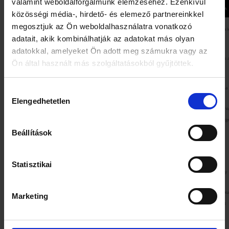
valamint weboldalforgalmunk elemzéséhez. Ezenkívül
SENCHA NO.21
HOJICHA
közösségi média-, hirdető- és elemező partnereinkkel
megosztjuk az Ön weboldalhasználatra vonatkozó
ÖSSZETEVŐK:
Sencha zöld tea
Pirított zöld tea 
adatait, akik kombinálhatják az adatokat más olyan
adatokkal, amelyeket Ön adott meg számukra vagy az
Füves és enyhén sós íz
Egyedülálló fás
ÍZ:
Ön által használt más szolgáltatásokból gyűjtöttek.
FŐZET SZÍNE:
Zöldes arany
Rézbarna
Hozzájárulás
Elengedhetetlen
kiválasztása
Kagoshima,
Kagoshima
SZÁRMAZÁS:
Kyushu sziget,
Kyushu szige
Japán
Japán
Beállítások
ORGANIKUS TANUSÍTVÁNY:
Igen
Igen
Statisztikai
KOFFEINTARTALOM:
Magas
Alacsony
Esti tea, makrobiotik
Marketing
Reggeli tea
AJÁNLOTT FELHASZNÁLÁS:
ajánlott