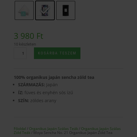
4
790 Ft
3 980
Ft
10 készleten
Moya
KOSÁRBA TESZEM
Sencha
No.
21
100% organikus japán sencha zöld tea
Organikus
Japán
SZÁRMAZÁS:
Japán
Zöld
ÍZ:
füves és enyhén sós ízű
Tea
SZÍN:
zöldes arany
mennyiség
Főoldal
/
Organikus Japán Szálas Teák
/
Organikus Japán Szálas
Zöld Teák
/ Moya Sencha No. 21 Organikus Japán Zöld Tea