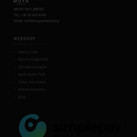
változatok
a
MOYA TEA LIMITED
a
termékoldalon
Tel.: +36 20 423 4149
termékoldalon
választhatók
Email: info@moyamatcha.hu
választhatók
ki
ki
WEBSHOP
Matcha Teák
Matcha Kiegészítők
Ajándékcsomagok
Japán Szálas Teák
Szálas Tea Szettek
Matcha Receptek
Blog