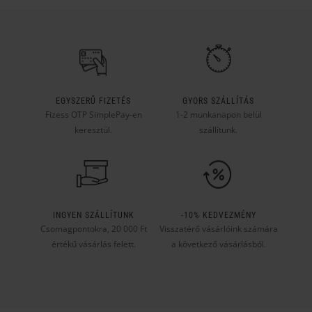
EGYSZERŰ FIZETÉS
GYORS SZÁLLÍTÁS
Fizess OTP SimplePay-en
1-2 munkanapon belül
keresztül.
szállítunk.
INGYEN SZÁLLÍTUNK
-10% KEDVEZMÉNY
Csomagpontokra, 20 000 Ft
Visszatérő vásárlóink számára
értékű vásárlás felett.
a következő vásárlásból.