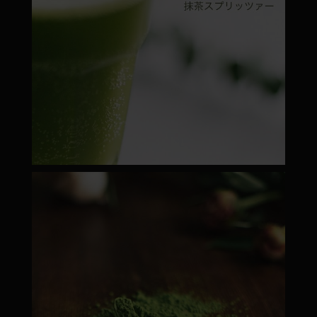
moyamatcha.hu
Febr 22