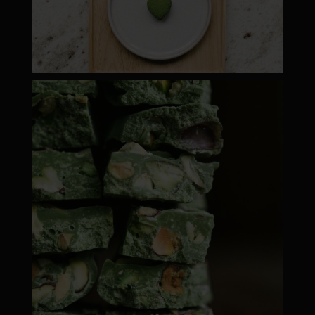
moyamatcha.hu
ápr 28