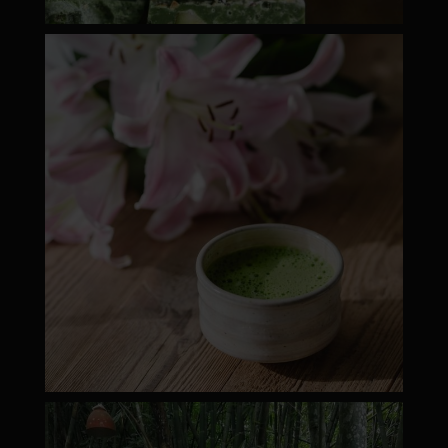
moyamatcha.hu
ápr 18
moyamatcha.hu
Márc 8