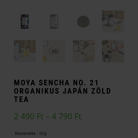
MOYA SENCHA NO. 21
ORGANIKUS JAPÁN ZÖLD
TEA
Ártartomány:
2 490
Ft
–
4 790
Ft
2
490 Ft
Kiszerelés
: 60g
-