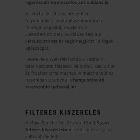
legerősebb természetes antioxidáns is.
A sencha lassítja az öregedési
folyamatokat, segít megszabadulni a
méreganyagoktól, csökkenti a
koleszterinszintet, kordában tartja a
vércukorszintet és segít megőrizni a fogak
egészségét.
Levelei könnyen felszívódó C-vitamint,
béta-karotint, folsavat, káliumot, kalciumot
és foszfort tartalmaznak. A matcha teához
hasonlóan a sencha is
hangulatjavító,
stresszoldó hatással bír.
FILTERES KISZERELÉS
A Moya Sencha No. 21 már
15 x 1,5 g-os
filteres kiszerelésben
is elérhető a szálas
változat mellett.