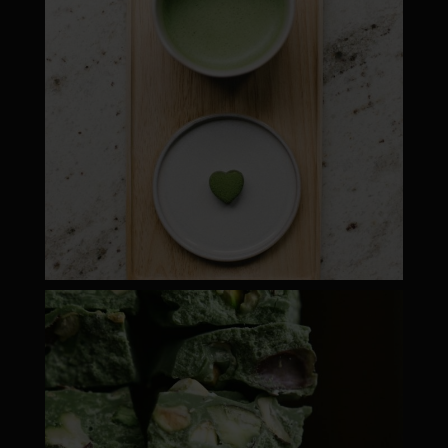
moyamatcha.hu
ápr 28