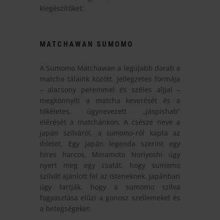
kiegészítőket:
MATCHAWAN SUMOMO
A Sumomo Matchawan a legújabb darab a
matcha tálaink között. Jellegzetes formája
– alacsony peremmel és széles aljjal –
megkönnyíti a matcha keverését és a
tökéletes, úgynevezett „jáspishab”
elérését a matchánkon. A csésze neve a
japán szilváról, a
sumomo
-ról kapta az
ihletet. Egy japán legenda szerint egy
híres harcos, Minamoto Noriyoshi úgy
nyert meg egy csatát, hogy sumomo
szilvát ajánlott fel az isteneknek. Japánban
úgy tartják, hogy a sumomo szilva
fogyasztása elűzi a gonosz szellemeket és
a betegségeket.