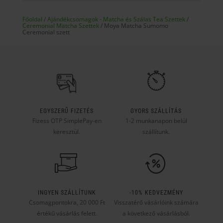
Főoldal
/
Ajándékcsomagok - Matcha és Szálas Tea Szettek
/
Ceremonial Matcha Szettek
/ Moya Matcha Sumomo
Ceremonial szett
EGYSZERŰ FIZETÉS
GYORS SZÁLLÍTÁS
Fizess OTP SimplePay-en
1-2 munkanapon belül
keresztül.
szállítunk.
INGYEN SZÁLLÍTUNK
-10% KEDVEZMÉNY
Csomagpontokra, 20 000 Ft
Visszatérő vásárlóink számára
értékű vásárlás felett.
a következő vásárlásból.