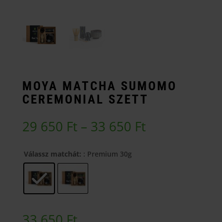
MOYA MATCHA SUMOMO
CEREMONIAL SZETT
Ártartomány
29 650
Ft
–
33 650
Ft
29
650 Ft
Válassz matchát:
: Premium 30g
-
33
650 Ft
33 650
Ft