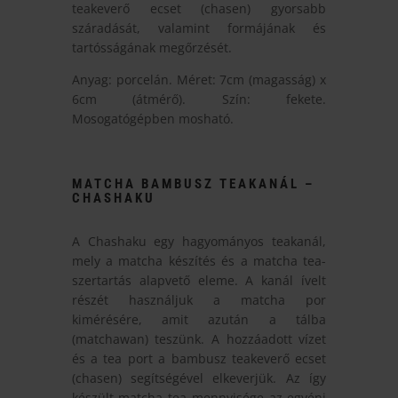
teakeverő ecset (chasen) gyorsabb
száradását, valamint formájának és
tartósságának megőrzését.
Anyag: porcelán. Méret: 7cm (magasság) x
6cm (átmérő). Szín: fekete.
Mosogatógépben mosható.
MATCHA BAMBUSZ TEAKANÁL –
CHASHAKU
A Chashaku egy hagyományos teakanál,
mely a matcha készítés és a matcha tea-
szertartás alapvető eleme. A kanál ívelt
részét használjuk a matcha por
kimérésére, amit azután a tálba
(matchawan) teszünk. A hozzáadott vízet
és a tea port a bambusz teakeverő ecset
(chasen) segítségével elkeverjük. Az így
készült matcha tea mennyisége az egyéni