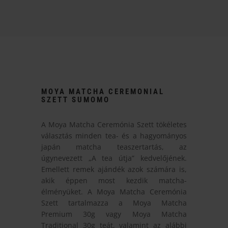
MOYA MATCHA CEREMONIAL
SZETT SUMOMO
A Moya Matcha Ceremónia Szett tökéletes
választás minden tea- és a hagyományos
japán matcha teaszertartás, az
úgynevezett „A tea útja” kedvelőjének.
Emellett remek ajándék azok számára is,
akik éppen most kezdik matcha-
élményüket. A Moya Matcha Ceremónia
Szett tartalmazza a Moya Matcha
Premium 30g vagy Moya Matcha
Traditional 30g teát, valamint az alábbi