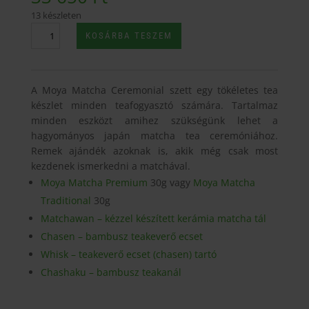
13 készleten
Moya
KOSÁRBA TESZEM
Matcha
Sumomo
Ceremonial
A Moya Matcha Ceremonial szett egy tökéletes tea
szett
készlet minden teafogyasztó számára. Tartalmaz
mennyiség
minden eszközt amihez szükségünk lehet a
hagyományos japán matcha tea ceremóniához.
Remek ajándék azoknak is, akik még csak most
kezdenek ismerkedni a matchával.
Moya Matcha Premium
30g vagy
Moya Matcha
Traditional
30g
Matchawan – kézzel készített kerámia matcha tál
Chasen – bambusz teakeverő ecset
Whisk – teakeverő ecset (chasen) tartó
Chashaku – bambusz teakanál