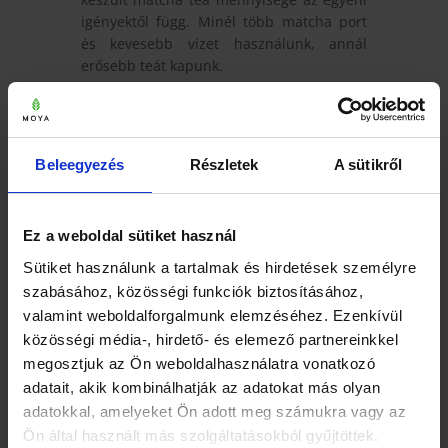
igényektől függ. Minél több matcha port
és kevesebb vízet használunk, annál
erősebb teát kapunk.
Anyag: Bambusz. Hossz: 18cm.
Mosogatógépben nem mosható.
Beleegyezés
Részletek
A sütikről
KAPCSOLÓDÓ TERMÉKEK
Ez a weboldal sütiket használ
Limitált kiadás!
ÚJ!
Sütiket használunk a tartalmak és hirdetések személyre
szabásához, közösségi funkciók biztosításához,
valamint weboldalforgalmunk elemzéséhez. Ezenkívül
közösségi média-, hirdető- és elemező partnereinkkel
megosztjuk az Ön weboldalhasználatra vonatkozó
adatait, akik kombinálhatják az adatokat más olyan
adatokkal, amelyeket Ön adott meg számukra vagy az
MOYA MATCHA
MOYA MATCHA TO
Ön által használt más szolgáltatásokból gyűjtöttek.