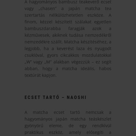
A hagyományos bambusz teakeverő ecset
vagy „chasen” a japán matcha tea
szertartás nélkülözhetetlen eszköze. A
finom, kézzel készített szálakat egyetlen
bambuszdarabba faragják azok a
kézművesek, akiknek tudása nemzedékről
nemzedékre szállt. Matcha készítéséhez, a
legjobb, ha a keverést laza és nyugodt
csuklóval, gyors cikcakkos mozdulatokkal
„W” vagy „M” alakban végezzük – ez segít
abban, hogy a matcha ideális, habos
textúrát kapjon.
ECSET TARTÓ – NAOSHI
A matcha ecset tartó nemcsak a
hagyományos japán matcha teáskészlet
gyönyörű eleme, de egy rendkívül
praktikus eszköz, amely elősegíti a