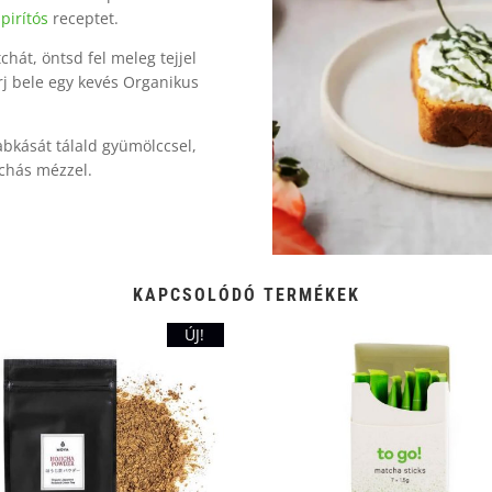
pirítós
receptet.
chát, öntsd fel meleg tejjel
erj bele egy kevés Organikus
abkását tálald gyümölccsel,
chás mézzel.
KAPCSOLÓDÓ TERMÉKEK
ÚJ!