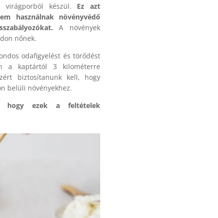
ó virágporból készül.
Ez azt
 nem használnak növényvédő
szabályozókat.
A növények
ódon nőnek.
ondos odafigyelést és törődést
n a kaptártól 3 kilométerre
zért biztosítanunk kell, hogy
on belüli növényekhez.
a, hogy ezek a feltételek