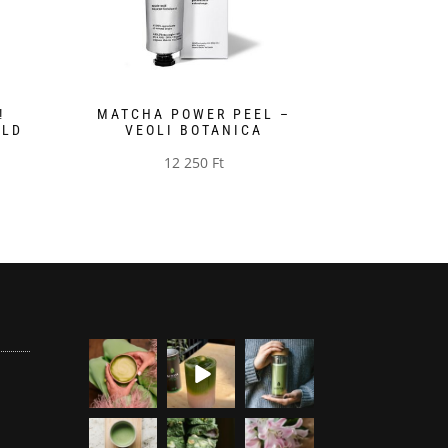
!
MATCHA POWER PEEL –
ÖLD
VEOLI BOTANICA
12 250
Ft
artomány:
 Ft
 Ft
moyamatcha.
moyamatcha.
moyamatcha.
hu
hu
hu
Júl 8
Júl 18
Dec 19
moyamatcha.
moyamatcha.
moyamatcha.