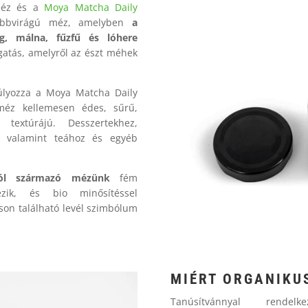
gméz és a
Moya Matcha Daily
Többvirágú méz, amelyben
a
ng, málna, fűzfű és lóhere
gatás, amelyről az észt méhek
úlyozza a Moya Matcha Daily
z kellemesen édes, sűrű,
textúrájú. Desszertekhez,
z, valamint teához és egyéb
ból származó mézünk
fém
zik, és bio minősítéssel
son található levél szimbólum
MIÉRT
ORGANIKUS
Tanúsítvánnyal rende