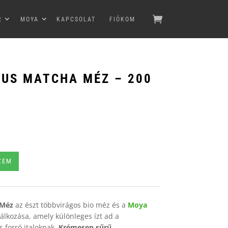
R
MOYA
KAPCSOLAT
FIÓKOM
US MATCHA MÉZ – 200
ZEM
 Méz
az észt többvirágos bio méz és a
Moya
lkozása, amely különleges ízt ad a
s forró italoknak.
Krémesen sűrű,