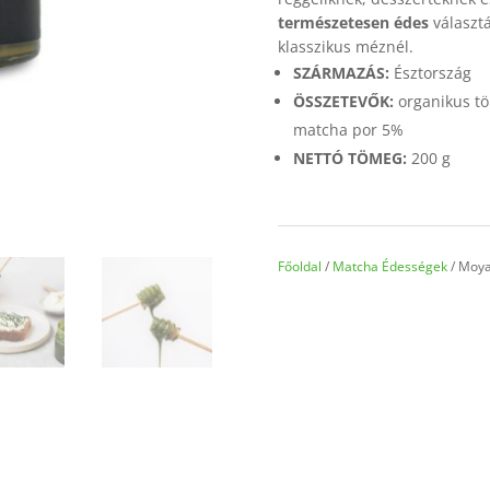
mennyiség
természetesen édes
választá
klasszikus méznél.
SZÁRMAZÁS:
Észtország
ÖSSZETEVŐK:
organikus t
matcha por 5%
NETTÓ TÖMEG:
200 g
Főoldal
/
Matcha Édességek
/ Moya