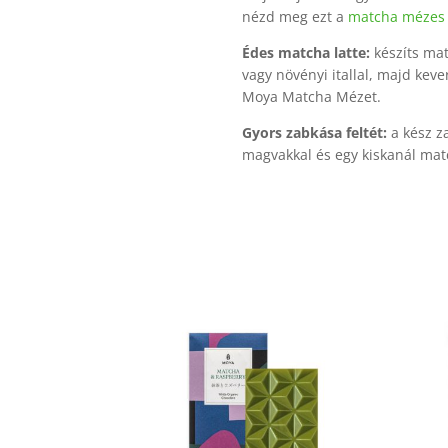
nézd meg ezt a
matcha mézes 
Édes matcha latte:
készíts mat
vagy növényi itallal, majd kev
Moya Matcha Mézet.
Gyors zabkása feltét:
a kész z
magvakkal és egy kiskanál mat