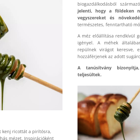
biogazdálkodásból származ
jelenti, hogy a földeken
vegyszereket és növekedés
természetes, fenntartható m
A méz előállítása rendkívül g
igényel. A méhek általába
repülnek virágot keresve, e
hozzáférjenek az adott sugár
A tanúsítvány bizonyítj
teljesültek.
:
kenj ricottát a pirítósra,
hás mézet. Inspirációként