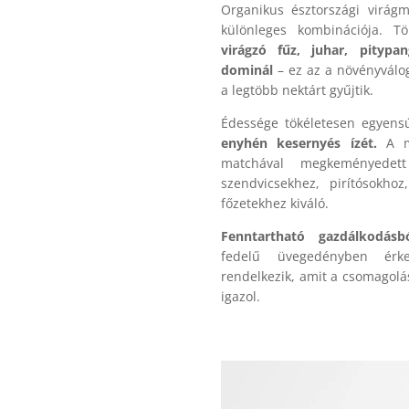
Organikus észtországi virá
különleges kombinációja. 
virágzó fűz, juhar, pitypa
dominál
– ez az a növényválo
a legtöbb nektárt gyűjtik.
Édessége tökéletesen egyens
enyhén kesernyés ízét.
A mé
matchával megkeményedett 
szendvicsekhez, pirítósokho
főzetekhez kiváló.
Fenntartható gazdálkodás
fedelű üvegedényben érke
rendelkezik, amit a csomagolá
igazol.