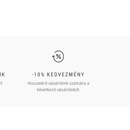
NK
-10% KEDVEZMÉNY
Ft
Visszatérő vásárlóink számára a
következő vásárlásból.