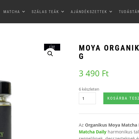
MATCHA
SZÁLAS TEÁK
AJÁNDÉKSZETTEK
TUDÁSTÁ
MOYA ORGANIK
ÚJ!
G
3 490
Ft
6 készleten
Moya
KOSÁRBA TES
Organikus
Matcha
Méz
-
Az
Organikus Moya Matcha
200
Matcha Daily
harmonikus talá
g
reggeliknek, desszerteknek é