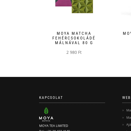
MOYA MATCHA
MO
FEHÉRCSOKOLÁDÉ
MÁLNÁVAL 80 G
2 980
Ft
Enne
a
term
több
variá
van.
KAPCSOLAT
WEB
A
válto
Ma
a
Ma
term
Aj
MOYA TEA LIMITED
válas