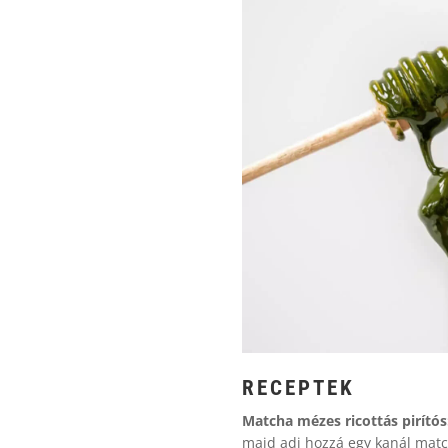
RECEPTEK
Matcha mézes ricottás pirítós
majd adj hozzá egy kanál matc