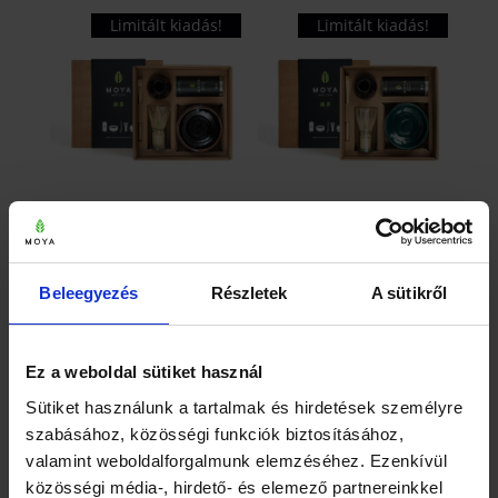
Limitált kiadás!
Limitált kiadás!
MOYA MATCHA
MOYA MATCHA
SUMOMO
SHIZUKA
CEREMONIAL SZETT
CEREMONIAL SZETT
Beleegyezés
Részletek
A sütikről
29 650
Ft
–
33
29 650
Ft
–
33
Ártartomány:
Ártartomá
650
Ft
650
Ft
29
29
Ennek
Ennek
Ez a weboldal sütiket használ
650 Ft
650 Ft
a
a
ÚJ!
Sütiket használunk a tartalmak és hirdetések személyre
-
-
terméknek
terméknek
szabásához, közösségi funkciók biztosításához,
33
33
több
több
valamint weboldalforgalmunk elemzéséhez. Ezenkívül
650 Ft
650 Ft
variációja
variációja
közösségi média-, hirdető- és elemező partnereinkkel