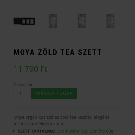
MOYA ZÖLD TEA SZETT
11 790
Ft
7 készleten
Moya
KOSÁRBA TESZEM
Zöld
Tea
Szett
Moya organikus szálas zöld tea készlet, elegáns,
mennyiség
fekete ajándékdobozban.
SZETT TARTALMA:
Genmaicha 60g
,
Sencha 60g
,