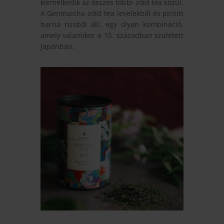
kiemelkedik az összes többi zöld tea közül.
A Genmaicha zöld tea levelekből és pirítitt
barna rizsből áll: egy olyan kombináció,
amely valamikor a 15. században született
Japánban.