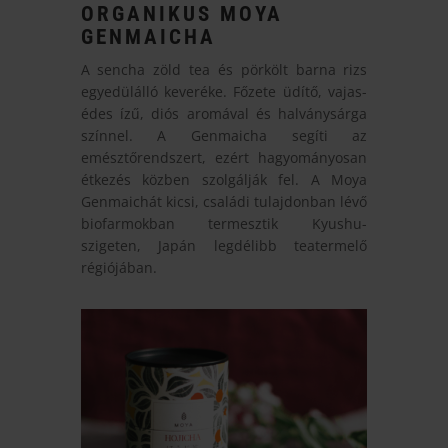
ORGANIKUS MOYA
GENMAICHA
A sencha zöld tea és pörkölt barna rizs
egyedülálló keveréke. Főzete üdítő, vajas-
édes ízű, diós aromával és halványsárga
színnel. A Genmaicha segíti az
emésztőrendszert, ezért hagyományosan
étkezés közben szolgálják fel. A Moya
Genmaichát kicsi, családi tulajdonban lévő
biofarmokban termesztik Kyushu-
szigeten, Japán legdélibb teatermelő
régiójában.