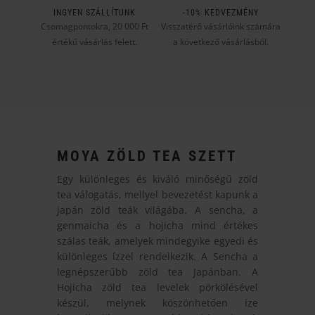
INGYEN SZÁLLÍTUNK
-10% KEDVEZMÉNY
Csomagpontokra, 20 000 Ft
Visszatérő vásárlóink számára
értékű vásárlás felett.
a következő vásárlásból.
MOYA ZÖLD TEA SZETT
Egy különleges és kiváló minőségű zöld
tea válogatás, mellyel bevezetést kapunk a
japán zöld teák világába. A sencha, a
genmaicha és a hojicha mind értékes
szálas teák, amelyek mindegyike egyedi és
különleges ízzel rendelkezik. A Sencha a
legnépszerűbb zöld tea Japánban. A
Hojicha zöld tea levelek pörkölésével
készül, melynek köszönhetően íze