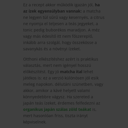
Ez a recept akkor működik igazán jól,
ha
az ízek egyensúlyban vannak:
a matcha
ne legyen túl sűrű vagy kesernyés, a citrus
ne nyomja el teljesen a teás jegyeket, a
tonic pedig buborékos maradjon. A méz
vagy más édesítő itt nem főszereplő,
inkább arra szolgál, hogy összekösse a
savanykás és a növényi ízeket.
Otthoni elkészítéshez azért is praktikus
választás, mert nem igényel hosszú
előkészítést. Egy jó
matcha ital
lehet
játékos is: ez a verzió különösen jól esik
meleg napokon, délutáni szünetben, vagy
akkor, amikor a kávé helyett valami
könnyedebbre vágysz. Ha szereted a
japán teás ízeket, érdemes felfedezni az
organikus japán szálas zöld teákat
is,
mert hasonlóan friss, tiszta irányt
képviselnek.