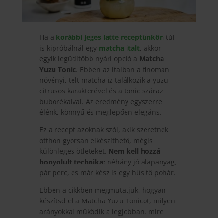
Ha a
korábbi jeges latte receptünkön
túl
is kipróbálnál egy
matcha italt
, akkor
egyik legüdítőbb nyári opció a
Matcha
Yuzu Tonic
. Ebben az italban a finoman
növényi, telt matcha íz találkozik a yuzu
citrusos karakterével és a tonic száraz
buborékaival. Az eredmény egyszerre
élénk, könnyű és meglepően elegáns.
Ez a recept azoknak szól, akik szeretnek
otthon gyorsan elkészíthető, mégis
különleges ötleteket.
Nem kell hozzá
bonyolult technika:
néhány jó alapanyag,
pár perc, és már kész is egy hűsítő pohár.
Ebben a cikkben megmutatjuk, hogyan
készítsd el a Matcha Yuzu Tonicot, milyen
arányokkal működik a legjobban, mire