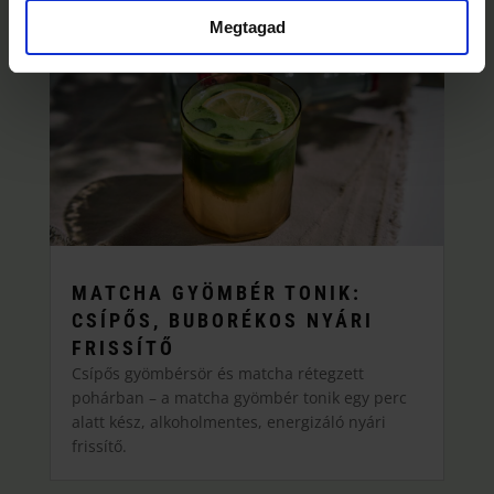
Megtagad
MATCHA GYÖMBÉR TONIK:
CSÍPŐS, BUBORÉKOS NYÁRI
FRISSÍTŐ
Csípős gyömbérsör és matcha rétegzett
pohárban – a matcha gyömbér tonik egy perc
alatt kész, alkoholmentes, energizáló nyári
frissítő.