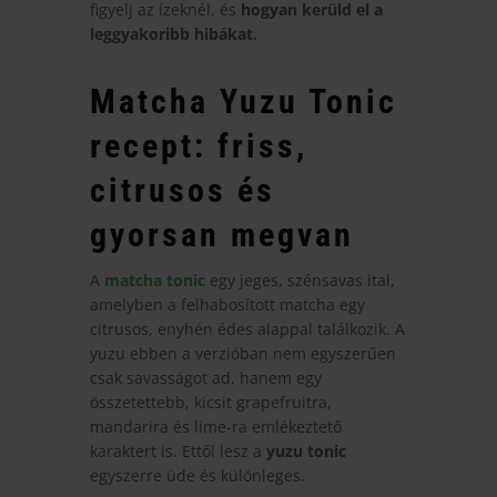
figyelj az ízeknél, és
hogyan kerüld el a
leggyakoribb hibákat.
Matcha Yuzu Tonic
recept: friss,
citrusos és
gyorsan megvan
A
matcha tonic
egy jeges, szénsavas ital,
amelyben a felhabosított matcha egy
citrusos, enyhén édes alappal találkozik. A
yuzu ebben a verzióban nem egyszerűen
csak savasságot ad, hanem egy
összetettebb, kicsit grapefruitra,
mandarira és lime-ra emlékeztető
karaktert is. Ettől lesz a
yuzu tonic
egyszerre üde és különleges.