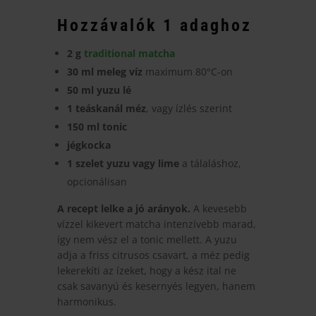
Hozzávalók 1 adaghoz
2 g
traditional matcha
30 ml meleg víz
maximum 80°C-on
50 ml yuzu lé
1 teáskanál méz
, vagy ízlés szerint
150 ml tonic
jégkocka
1 szelet yuzu vagy lime
a tálaláshoz,
opcionálisan
A recept lelke a jó arányok.
A kevesebb
vízzel kikevert matcha intenzívebb marad,
így nem vész el a tonic mellett. A yuzu
adja a friss citrusos csavart, a méz pedig
lekerekíti az ízeket, hogy a kész ital ne
csak savanyú és kesernyés legyen, hanem
harmonikus.