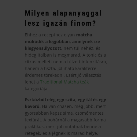
Milyen alapanyaggal
lesz igazán finom?
Ehhez a recepthez olyan
matcha
működik a legjobban, amelynek íze
kiegyensúlyozott
, nem túl nehéz, és
hideg italban is megmarad. A tonic és a
citrus mellett nem a túlzott intenzitásra,
hanem a tiszta, jól iható karakterre
érdemes törekedni. Ezért jó választás
lehet a
Traditional Matcha teák
kategóriája.
Eszközből elég egy szita, egy tál és egy
keverő.
Ha van chasen, még jobb, mert
gyorsabban kapsz sima, csomómentes
textúrát. A pohárnál a magasabb forma
praktikus, mert jól mutatnak benne a
rétegek, és a jégnek is marad helye.