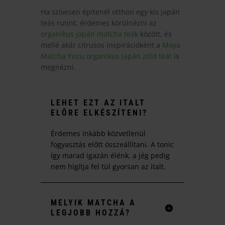
Ha szívesen építenél otthon egy kis japán
teás rutint, érdemes körülnézni az
organikus japán matcha teák
között, és
mellé akár citrusos inspirációként a
Moya
Matcha Yuzu organikus japán zöld teát
is
megnézni.
LEHET EZT AZ ITALT
ELŐRE ELKÉSZÍTENI?
Érdemes inkább közvetlenül
fogyasztás előtt összeállítani. A tonic
így marad igazán élénk, a jég pedig
nem hígítja fel túl gyorsan az italt.
MELYIK MATCHA A
LEGJOBB HOZZÁ?