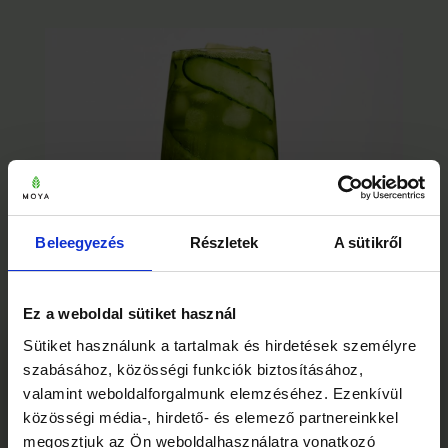
Beleegyezés
Részletek
A sütikről
ALKOHOLMENTES MATCHA
KOKTÉL: PEZSGŐ, LIME-OS
Ez a weboldal sütiket használ
FRISSÍTŐ 5 PERC ALATT
×
Pezsgő, lime-os alkoholmentes matcha koktél
Sütiket használunk a tartalmak és hirdetések személyre
Mielőtt elmész… 🍵
mézzel és uborkával — 5 perc alatt kész, és úgy
szabásához, közösségi funkciók biztosításához,
néz ki, mintha bárpultból érkezett volna.
valamint weboldalforgalmunk elemzéséhez. Ezenkívül
közösségi média-, hirdető- és elemező partnereinkkel
megosztjuk az Ön weboldalhasználatra vonatkozó