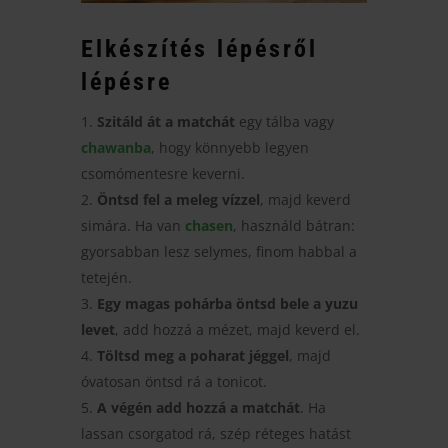
Elkészítés lépésről
lépésre
Szitáld át a matchát
egy tálba vagy
chawanba
, hogy könnyebb legyen
csomómentesre keverni.
Öntsd fel a meleg vízzel
, majd keverd
simára. Ha van
chasen
, használd bátran:
gyorsabban lesz selymes, finom habbal a
tetején.
Egy magas pohárba öntsd bele a yuzu
levet
, add hozzá a mézet, majd keverd el.
Töltsd meg a poharat jéggel
, majd
óvatosan öntsd rá a tonicot.
A végén add hozzá a matchát
. Ha
lassan csorgatod rá, szép réteges hatást