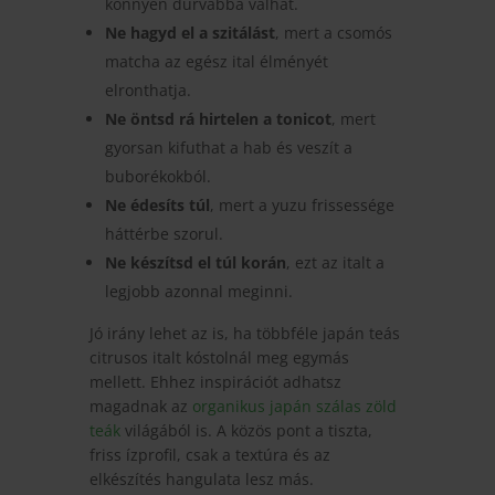
könnyen durvábbá válhat.
Ne hagyd el a szitálást
, mert a csomós
matcha az egész ital élményét
elronthatja.
Ne öntsd rá hirtelen a tonicot
, mert
gyorsan kifuthat a hab és veszít a
buborékokból.
Ne édesíts túl
, mert a yuzu frissessége
háttérbe szorul.
Ne készítsd el túl korán
, ezt az italt a
legjobb azonnal meginni.
Jó irány lehet az is, ha többféle japán teás
citrusos italt kóstolnál meg egymás
mellett. Ehhez inspirációt adhatsz
magadnak az
organikus japán szálas zöld
teák
világából is. A közös pont a tiszta,
friss ízprofil, csak a textúra és az
elkészítés hangulata lesz más.