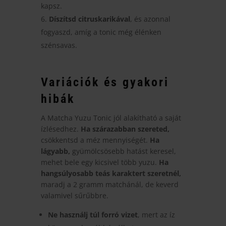
kapsz.
Díszítsd citruskarikával
, és azonnal
fogyaszd, amíg a tonic még élénken
szénsavas.
Variációk és gyakori
hibák
A Matcha Yuzu Tonic jól alakítható a saját
ízlésedhez.
Ha szárazabban szereted,
csökkentsd a méz mennyiségét.
Ha
lágyabb,
gyümölcsösebb hatást keresel,
mehet bele egy kicsivel több yuzu.
Ha
hangsúlyosabb teás karaktert szeretnél,
maradj a 2 gramm matchánál, de keverd
valamivel sűrűbbre.
Ne használj túl forró vizet
, mert az íz