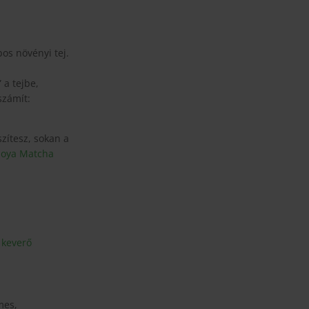
os növényi tej.
 a tejbe,
számít:
szítesz, sokan a
oya Matcha
 keverő
mes,