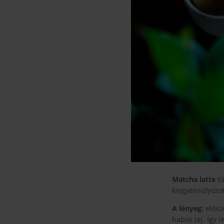
Matcha latte
tú
kiegyensúlyozott
A lényeg:
előszö
habos tej. Így 