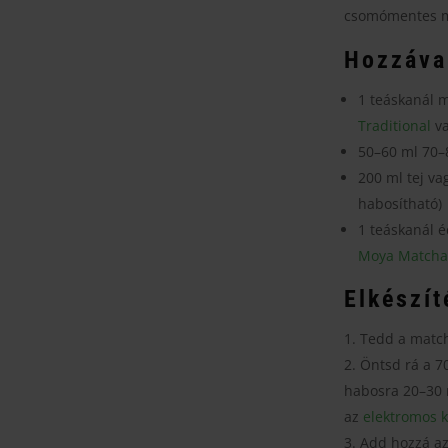
csomómentes m
Hozzáva
1 teáskanál m
Traditional
v
50–60 ml 70–8
200 ml tej vag
habosítható)
1 teáskanál é
Moya Matcha
Elkészít
Tedd a match
Öntsd rá a 70
habosra 20–30 
az
elektromos k
Add hozzá az