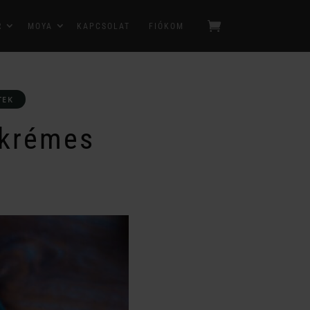
R
MOYA
KAPCSOLAT
FIÓKOM
TEK
 krémes