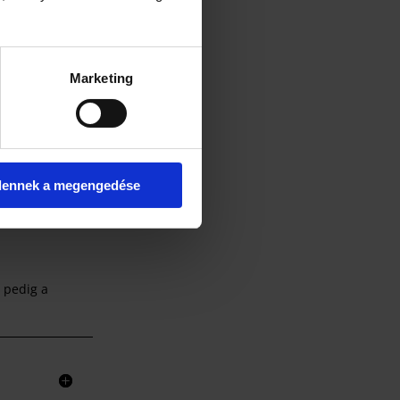
Marketing
dennek a megengedése
z pedig a