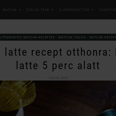
MATCHA
SZÁLAS TEÁK
AJÁNDÉKSZETTEK
TUDÁSTÁ
UTÉNMENTES MATCHA RECEPTEK
·
MATCHA ITALOK
·
MATCHA RECEP
 latte recept otthonra:
latte 5 perc alatt
máj 28, 2020