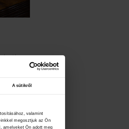
 alapot lassan
A sütikről
 és jöhet a
rzióhoz pedig a
e simára
tosításához, valamint
edménye. Az
einkkel megosztjuk az Ön
 marad a hab és
l, amelyeket Ön adott meg