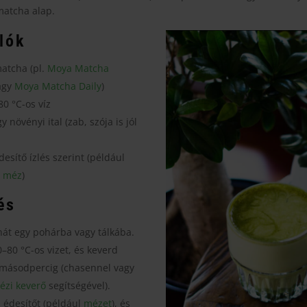
atcha alap.
lók
atcha (pl.
Moya Matcha
agy
Moya Matcha Daily
)
0 °C-os víz
y növényi ital (zab, szója is jól
desítő ízlés szerint (például
 méz
)
és
át egy pohárba vagy tálkába.
–80 °C-os vizet, és keverd
másodpercig (chasennel vagy
ézi keverő
segítségével).
 édesítőt (például
mézet
), és