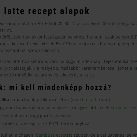
 latte recept alapok
eáskanál matcha + 50–60 ml 70–80 °C-os víz, erre 200 ml meleg, hab
zerint.
 őrölt zöld tea) akkor lesz igazán selymes, ha nem “csak beleöntöd”
mára kevered kevés vízzel. Ez a 30 másodperces lépés rengeteget 
 tisztább íz, szebb zöld szín.
snál latte-hoz két irány van: ha lágy, mindennapi, tejes italokat ké
aily
-t választják. Ha mélyebb, “teásabb” karaktert keresel, jöhet a
M
ndkettő működik: az arány és a keverés a kulcs.
k: mi kell mindenképp hozzá?
tálka
a matcha alap kikeveréséhez (
matcha tál
ha van)
gy mini habverő/kanál is megteszi, de gyorsabb az
elektromos kézi
: kézi habosító vagy gőzölő (ha van)
kötelező, de segít a 70–80 °C tartományhoz
tuálét, a chasen (
bambusz ecset
) is szuper, de a cél ugyanaz: sely