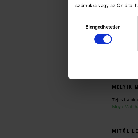
nem rontja el 
számukra vagy az Ön által ha
Gyors t
Hozzájárulás
Mindig keverd
Elengedhetetlen
kiválasztása
Tartsd a 70–8
Habosításnál 
Ha túl erős le
Édesítésnél k
Ha gyakran k
MELYIK 
Tejes italok
Moya Matcha
MITŐL L