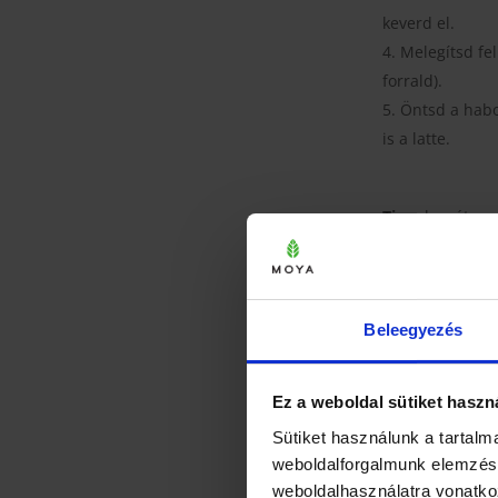
keverd el.
Melegítsd fel
forrald).
Öntsd a habo
is a latte.
Tipp:
ha réteges
csorgasd bele. 
Variác
Beleegyezés
Variációk:
jeges
hideg tej. Vaníl
Moya Matcha 
Ez a weboldal sütiket haszn
Gyakori hibák:
Sütiket használunk a tartal
keverve. A túl 
weboldalforgalmunk elemzésé
ízetlen latte p
weboldalhasználatra vonatko