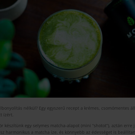
lbonyolítás nélkül? Egy egyszerű recept a krémes, csomómentes áll
 ízért.
r készítünk egy selymes matcha-alapot (mini “shotot”), aztán erre 
lesz harmonikus a matcha íze, és könnyebb az édességet is beállítan