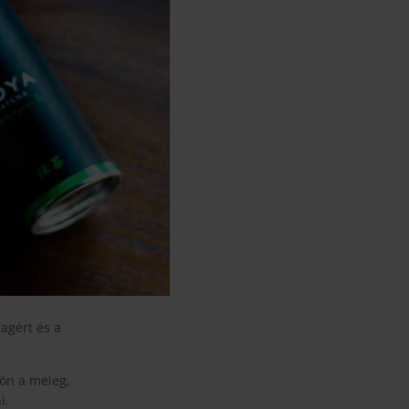
agért és a
jön a meleg,
i.