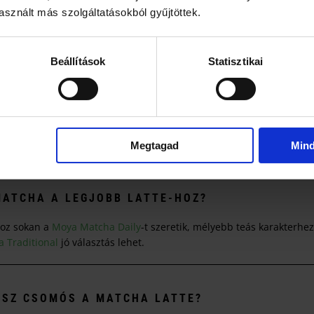
a matcha aromáját.
sznált más szolgáltatásokból gyűjtöttek.
ippek a biztosan finom matchához
 ki a matchát kevés vízzel, és csak utána jöhet a tej.
Beállítások
Statisztikai
0 °C-os vizet: ez az egyik legnagyobb különbség ízben.
inkább “melegíts és habosíts”, ne forralj.
tt, hígíts tejjel, ne vízzel (latte-nál szebb lesz az egyensúly).
ezdd kevesebbel, majd kóstolj és finomíts.
észíted, egy
elektromos kézi keverő
gyorsít és csomómentesít.
Megtagad
Min
MATCHA A LEGJOBB LATTE-HOZ?
hoz sokan a
Moya Matcha Daily
-t szeretik, mélyebb teás karakterhe
 Traditional
jó választás lehet.
ESZ CSOMÓS A MATCHA LATTE?