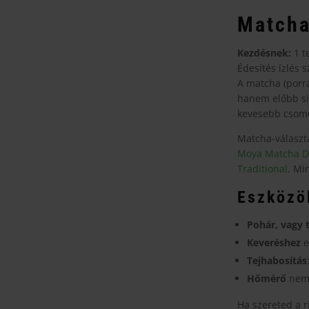
Matcha
Kezdésnek:
1 t
Édesítés ízlés s
A matcha (porrá
hanem előbb si
kevesebb csomó,
Matcha-választá
Moya Matcha D
Traditional
. Mi
Eszközö
Pohár, vagy 
Keveréshez
e
Tejhabosítás
Hőmérő
nem 
Ha szereted a ri