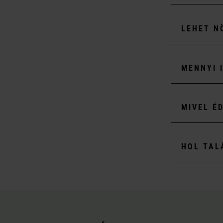
LEHET N
MENNYI 
MIVEL É
HOL TAL