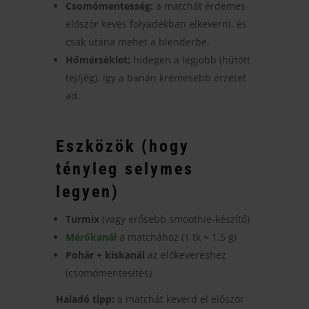
Csomómentesség:
a matchát érdemes
először kevés folyadékban elkeverni, és
csak utána mehet a blenderbe.
Hőmérséklet:
hidegen a legjobb (hűtött
tej/jég), így a banán krémesebb érzetet
ad.
Eszközök (hogy
tényleg selymes
legyen)
Turmix
(vagy erősebb smoothie-készítő)
Mérőkanál
a matchához (1 tk ≈ 1,5 g)
Pohár + kiskanál
az előkeveréshez
(csomómentesítés)
Haladó tipp:
a matchát keverd el először