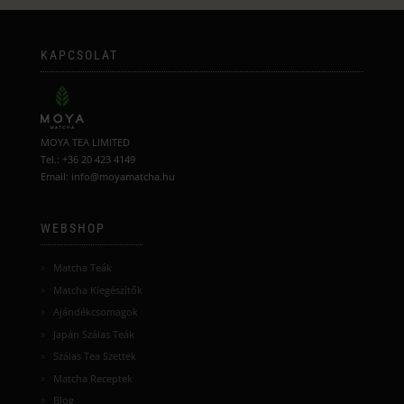
KAPCSOLAT
MOYA TEA LIMITED
Tel.: +36 20 423 4149
Email: info@moyamatcha.hu
WEBSHOP
Matcha Teák
Matcha Kiegészítők
Ajándékcsomagok
Japán Szálas Teák
Szálas Tea Szettek
Matcha Receptek
Blog