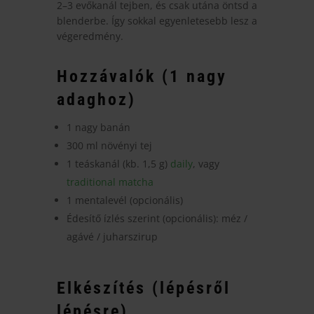
2–3 evőkanál tejben, és csak utána öntsd a
blenderbe. Így sokkal egyenletesebb lesz a
végeredmény.
Hozzávalók (1 nagy
adaghoz)
1 nagy banán
300 ml növényi tej
1 teáskanál (kb. 1,5 g)
daily
, vagy
traditional matcha
1 mentalevél (opcionális)
Édesítő ízlés szerint (opcionális): méz /
agávé / juharszirup
Elkészítés (lépésről
lépésre)