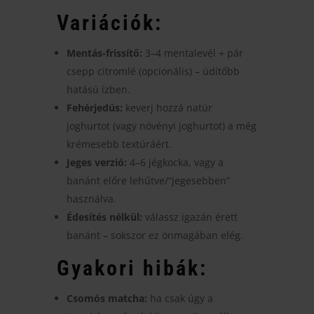
Variációk:
Mentás-frissítő:
3–4 mentalevél + pár
csepp citromlé (opcionális) – üdítőbb
hatású ízben.
Fehérjedús:
keverj hozzá natúr
joghurtot (vagy növényi joghurtot) a még
krémesebb textúráért.
Jeges verzió:
4–6 jégkocka, vagy a
banánt előre lehűtve/“jegesebben”
használva.
Édesítés nélkül:
válassz igazán érett
banánt – sokszor ez önmagában elég.
Gyakori hibák:
Csomós matcha:
ha csak úgy a