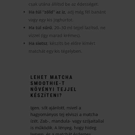
csak utána állítsd be az édességet.
Ha túl “zöld” az íz
, adj még fél banánt
vagy egy kis joghurtot.
Ha túl sűrű
, 20–30 ml tejjel lazítsd, ne
vízzel (így marad krémes).
Ha sietsz
, készíts be előre kimért
matchát egy kis tégelyben.
LEHET MATCHA
SMOOTHIE-T
NÖVÉNYI TEJJEL
KÉSZÍTENI?
Igen, sőt ajánlott, mivel a
hagyományos tej elviszi a matcha
ízét. Zab-, mandula- vagy szójaitallal
is működik. A lényeg, hogy hideg
legyen, és a matchát érdemes