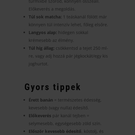
turmixbe szórod, könnyen összeáll.
Előkeverés a megoldás.
Túl sok matcha:
1 teáskanál fölött már
könnyen túl intenzív lehet, főleg elsőre.
Langyos alap:
hidegen sokkal
krémesebb az élmény.
Túl híg állag:
csökkentsd a tejet 250 ml-
re, vagy adj hozzá pár jégkockát/egy kis
joghurtot.
Gyors tippek
Érett banán
= természetes édesség,
kevesebb (vagy nulla) édesítő.
Előkeverés
pár kanál tejben =
selymesebb, egységesebb zöld szín.
Először kevesebb édesítő
, kóstolj, és