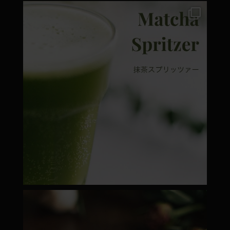
moyamatcha.hu
Márc 7
moyamatcha.hu
Febr 22