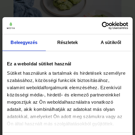
MANGÓFALATOK MATCHA
CSOKOLÁDÉBAN: HŰSÍTŐ NYÁRI
Beleegyezés
Részletek
A sütikről
FALATKÁK SÜTÉS NÉLKÜL
Fagyasztott, joghurtos mangófalatok roppanós
matchás fehércsoki-bevonatban — sütés
Ez a weboldal sütiket használ
nélküli, hűsítő nyári falatkák.
×
Sütiket használunk a tartalmak és hirdetések személyre
Mielőtt elmész… 🍵
szabásához, közösségi funkciók biztosításához,
valamint weboldalforgalmunk elemzéséhez. Ezenkívül
közösségi média-, hirdető- és elemező partnereinkkel
megosztjuk az Ön weboldalhasználatra vonatkozó
adatait, akik kombinálhatják az adatokat más olyan
adatokkal, amelyeket Ön adott meg számukra vagy az
Ön által használt más szolgáltatásokból gyűjtöttek.
Feliratkozásért azonnal küldjük ajándékba a
3