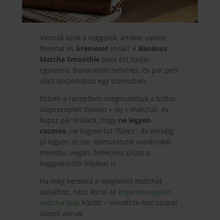
Vannak azok a reggelek, amikor valami
finomat és
krémeset
innál? A
Banános
Matcha Smoothie
pont ezt tudja:
egyszerű, banánosan selymes, és pár perc
alatt összedobod egy trumixban.
Ebben a receptben megmutatjuk a biztos
alapreceptet (banán + tej + matcha), és
kapsz pár trükköt, hogy
ne legyen
csomós
, ne legyen túl “füves”, és mindig
jó legyen az íze. Bemutatunk variációkat
(mentás, vegán, fehérjés), plusz a
leggyakoribb hibákat is.
Ha még keresed a megfelelő matchát
italokhoz, nézz körül az
organikus japán
matcha teák
között – smoothie-hoz szuper
alapot adnak.