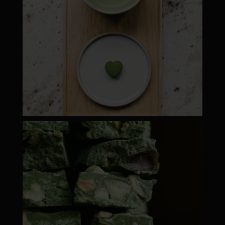
moyamatcha.hu
ápr 28