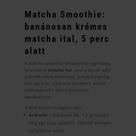
Matcha Smoothie:
banánosan krémes
matcha ital, 5 perc
alatt
A matcha smoothie lényegében egy hideg,
leturmixolt
matcha ital
, ahol a banán adja
a természetes édességet. A matcha pedig
hoz egy friss, zöld-teás karaktert, amitől
különlegesebb lesz a klasszikus
banánturmix.
A titok három dologban van:
Arányok:
1 teáskanál (kb. 1,5 g) matcha
elég egy nagy adaghoz. Többtől könnyen
túl intenzív lehet.