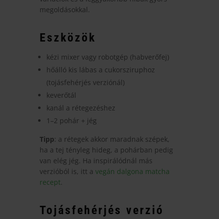
megoldásokkal.
Eszközök
kézi mixer vagy robotgép (habverőfej)
hőálló kis lábas a cukorsziruphoz
(tojásfehérjés verziónál)
keverőtál
kanál a rétegezéshez
1–2 pohár + jég
Tipp
: a rétegek akkor maradnak szépek,
ha a tej tényleg hideg, a pohárban pedig
van elég jég. Ha inspirálódnál más
verzióból is, itt a
vegán dalgona matcha
recept
.
Tojásfehérjés verzió