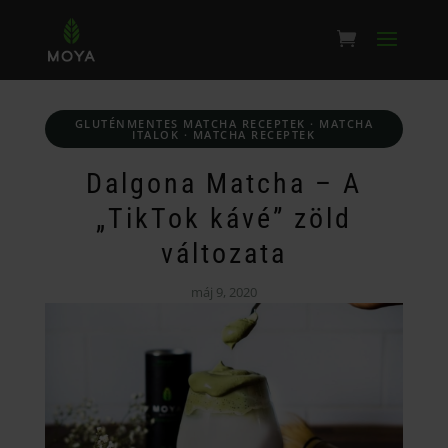
GLUTÉNMENTES MATCHA RECEPTEK
·
MATCHA
ITALOK
·
MATCHA RECEPTEK
Dalgona Matcha – A
„TikTok kávé” zöld
változata
máj 9, 2020