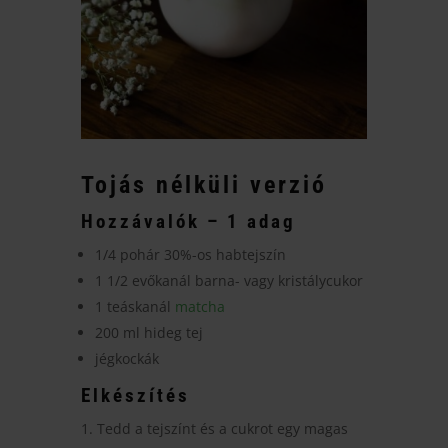
Tojás nélküli verzió
Hozzávalók – 1 adag
1/4 pohár 30%-os habtejszín
1 1/2 evőkanál barna- vagy kristálycukor
1 teáskanál
matcha
200 ml hideg tej
jégkockák
Elkészítés
Tedd a tejszínt és a cukrot egy magas