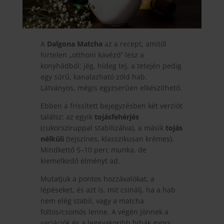
A
Dalgona Matcha
az a recept, amitől
hirtelen „otthoni kávézó” lesz a
konyhádból: jég, hideg tej, a tetején pedig
egy sűrű, kanalazható zöld hab.
Látványos, mégis egyzserűen elkészíthető.
Ebben a frissített bejegyzésben két verziót
találsz: az egyik
tojásfehérjés
(cukorsziruppal stabilizálva), a másik
tojás
nélküli
(tejszínes, klasszikusan krémes).
Mindkettő 5–10 perc munka, de
kiemelkedő élményt ad.
Mutatjuk a pontos hozzávalókat, a
lépéseket, és azt is, mit csinálj, ha a hab
nem elég stabil, vagy a matcha
foltos/csomós lenne. A végén jönnek a
variációk és a leggyakoribb hibák gyors