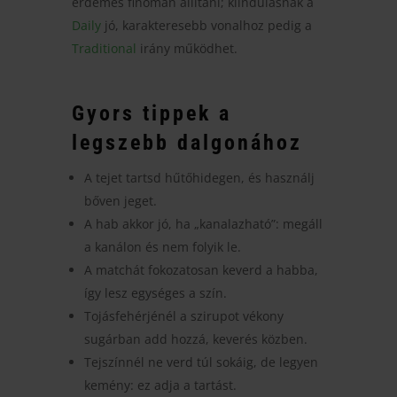
érdemes finoman állítani; kiindulásnak a
Daily
jó, karakteresebb vonalhoz pedig a
Traditional
irány működhet.
Gyors tippek a
legszebb dalgonához
A tejet tartsd hűtőhidegen, és használj
bőven jeget.
A hab akkor jó, ha „kanalazható”: megáll
a kanálon és nem folyik le.
A matchát fokozatosan keverd a habba,
így lesz egységes a szín.
Tojásfehérjénél a szirupot vékony
sugárban add hozzá, keverés közben.
Tejszínnél ne verd túl sokáig, de legyen
kemény: ez adja a tartást.