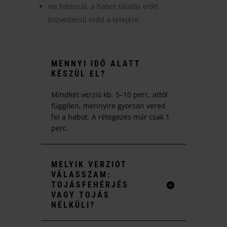
Ha fotóznál, a habot tálalás előtt
közvetlenül tedd a tetejére.
MENNYI IDŐ ALATT
KÉSZÜL EL?
Mindkét verzió kb. 5–10 perc, attól
függően, mennyire gyorsan vered
fel a habot. A rétegezés már csak 1
perc.
MELYIK VERZIÓT
VÁLASSZAM:
TOJÁSFEHÉRJÉS
VAGY TOJÁS
NÉLKÜLI?