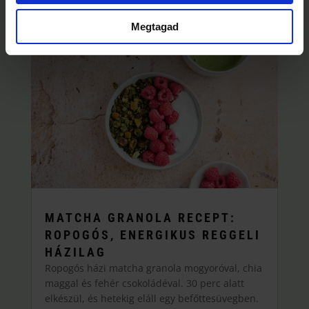
Megtagad
MATCHA GRANOLA RECEPT:
ROPOGÓS, ENERGIKUS REGGELI
HÁZILAG
Ropogós házi matcha granola mogyoróval, chia
maggal és fehér csokoládéval. 30 perc alatt
elkészül, és hetekig eláll egy befőttesüvegben.