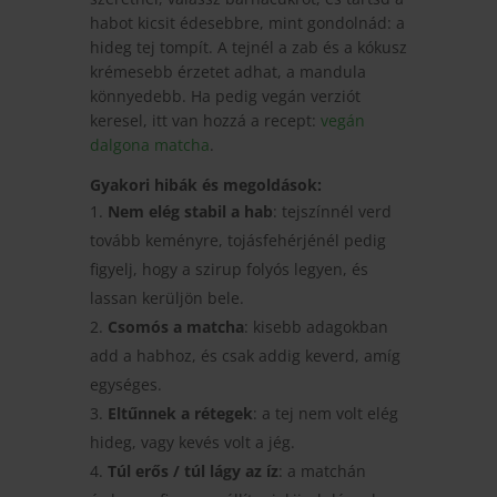
habot kicsit édesebbre, mint gondolnád: a
hideg tej tompít. A tejnél a zab és a kókusz
krémesebb érzetet adhat, a mandula
könnyedebb. Ha pedig vegán verziót
keresel, itt van hozzá a recept:
vegán
dalgona matcha
.
Gyakori hibák és megoldások:
Nem elég stabil a hab
: tejszínnél verd
tovább keményre, tojásfehérjénél pedig
figyelj, hogy a szirup folyós legyen, és
lassan kerüljön bele.
Csomós a matcha
: kisebb adagokban
add a habhoz, és csak addig keverd, amíg
egységes.
Eltűnnek a rétegek
: a tej nem volt elég
hideg, vagy kevés volt a jég.
Túl erős / túl lágy az íz
: a matchán