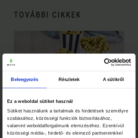
TOVÁBBI CIKKEK
Beleegyezés
Részletek
A sütikről
Ez a weboldal sütiket használ
MATCHÁS POPCORN FEHÉR
×
Sütiket használunk a tartalmak és hirdetések személyre
CSOKOLÁDÉVAL: ÉDES-SÓS
Mielőtt elmész… 🍵
szabásához, közösségi funkciók biztosításához,
FILMES NASI
valamint weboldalforgalmunk elemzéséhez. Ezenkívül
Édes-sós matchás popcorn fehér csokoládéval
közösségi média-, hirdető- és elemező partnereinkkel
— 15 perces házi nasi filmestekhez, aminek