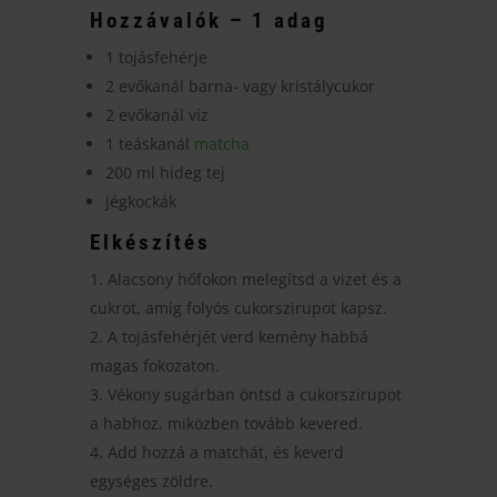
Hozzávalók
– 1 adag
1 tojásfehérje
2 evőkanál barna- vagy kristálycukor
2 evőkanál víz
1 teáskanál
matcha
200 ml hideg tej
jégkockák
Elkészítés
Alacsony hőfokon melegítsd a vizet és a
cukrot, amíg folyós cukorszirupot kapsz.
A tojásfehérjét verd kemény habbá
magas fokozaton.
Vékony sugárban öntsd a cukorszirupot
a habhoz, miközben tovább kevered.
Add hozzá a matchát, és keverd
egységes zöldre.