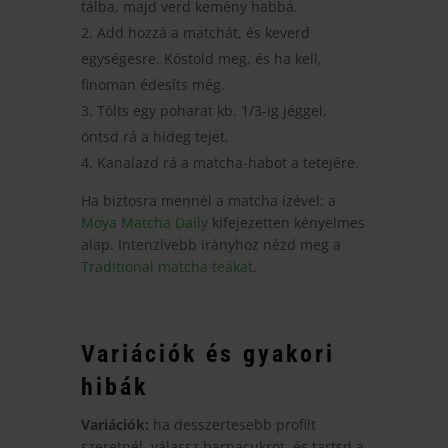
tálba, majd verd kemény habbá.
Add hozzá a matchát, és keverd
egységesre. Kóstold meg, és ha kell,
finoman édesíts még.
Tölts egy poharat kb. 1/3-ig jéggel,
öntsd rá a hideg tejet.
Kanalazd rá a matcha-habot a tetejére.
Ha biztosra mennél a matcha ízével: a
Moya Matcha Daily
kifejezetten kényelmes
alap. Intenzívebb irányhoz nézd meg a
Traditional matcha teákat
.
Variációk és gyakori
hibák
Variációk:
ha desszertesebb profilt
szeretnél, válassz barnacukrot, és tartsd a