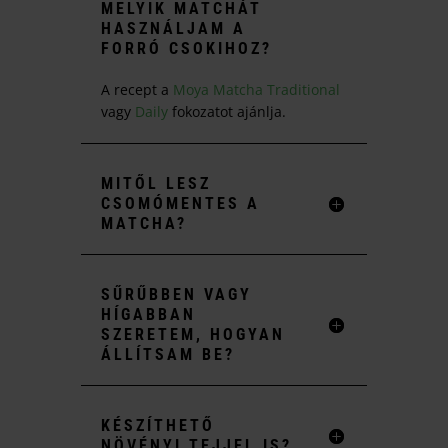
MELYIK MATCHÁT
HASZNÁLJAM A
FORRÓ CSOKIHOZ?
A recept a
Moya Matcha Traditional
vagy
Daily
fokozatot ajánlja.
MITŐL LESZ
CSOMÓMENTES A
MATCHA?
SŰRŰBBEN VAGY
HÍGABBAN
SZERETEM, HOGYAN
ÁLLÍTSAM BE?
KÉSZÍTHETŐ
NÖVÉNYI TEJJEL IS?