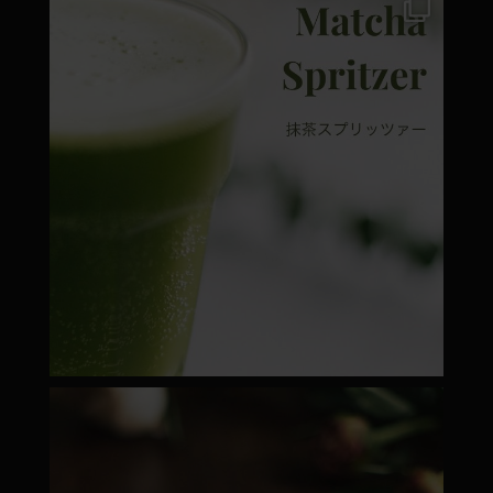
moyamatcha.hu
Márc 7
moyamatcha.hu
Febr 22