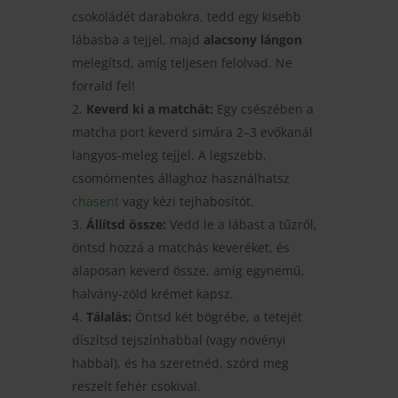
csokoládét darabokra, tedd egy kisebb
lábasba a tejjel, majd
alacsony lángon
melegítsd, amíg teljesen felolvad. Ne
forrald fel!
Keverd ki a matchát:
Egy csészében a
matcha port keverd simára 2–3 evőkanál
langyos-meleg tejjel. A legszebb,
csomómentes állaghoz használhatsz
chasent
vagy kézi tejhabosítót.
Állítsd össze:
Vedd le a lábast a tűzről,
öntsd hozzá a matchás keveréket, és
alaposan keverd össze, amíg egynemű,
halvány-zöld krémet kapsz.
Tálalás:
Öntsd két bögrébe, a tetejét
díszítsd tejszínhabbal (vagy növényi
habbal), és ha szeretnéd, szórd meg
reszelt fehér csokival.