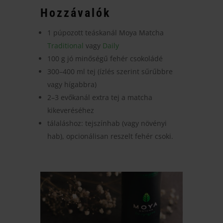
Hozzávalók
1 púpozott teáskanál Moya Matcha
Traditional
vagy
Daily
100 g jó minőségű fehér csokoládé
300–400 ml tej (ízlés szerint sűrűbbre
vagy hígabbra)
2–3 evőkanál extra tej a matcha
kikeveréséhez
tálaláshoz: tejszínhab (vagy növényi
hab), opcionálisan reszelt fehér csoki.