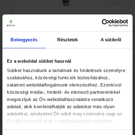
ALKOHOLMENTES MATCHA
KOKTÉL: PEZSGŐ, LIME-OS
FRISSÍTŐ 5 PERC ALATT
Beleegyezés
Részletek
A sütikről
Pezsgő, lime-os alkoholmentes matcha koktél
mézzel és uborkával — 5 perc alatt kész, és úgy
néz ki, mintha bárpultból érkezett volna.
Ez a weboldal sütiket használ
×
Sütiket használunk a tartalmak és hirdetések személyre
Mielőtt elmész… 🍵
szabásához, közösségi funkciók biztosításához,
valamint weboldalforgalmunk elemzéséhez. Ezenkívül
közösségi média-, hirdető- és elemező partnereinkkel
megosztjuk az Ön weboldalhasználatra vonatkozó
IRATKOZZ FEL
adatait, akik kombinálhatják az adatokat más olyan
RECEPTAJÁNLÓNKRA
adatokkal, amelyeket Ön adott meg számukra vagy az
Ön által használt más szolgáltatásokból gyűjtöttek.
Feliratkozásért azonnal küldjük ajándékba a
3