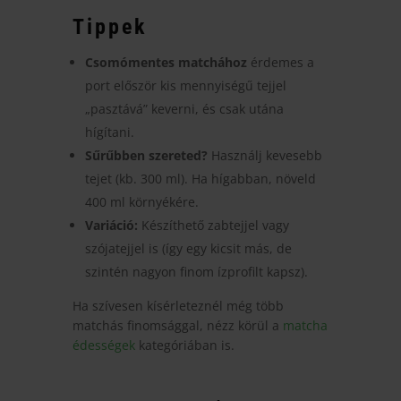
Tippek
Csomómentes matchához
érdemes a
port először kis mennyiségű tejjel
„pasztává” keverni, és csak utána
hígítani.
Sűrűbben szereted?
Használj kevesebb
tejet (kb. 300 ml). Ha hígabban, növeld
400 ml környékére.
Variáció:
Készíthető zabtejjel vagy
szójatejjel is (így egy kicsit más, de
szintén nagyon finom ízprofilt kapsz).
Ha szívesen kísérleteznél még több
matchás finomsággal, nézz körül a
matcha
édességek
kategóriában is.