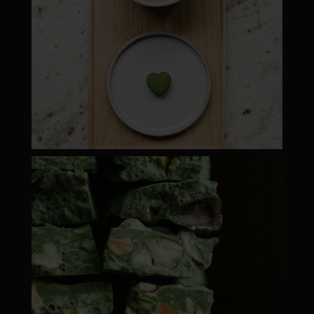
moyamatcha.hu
ápr 28