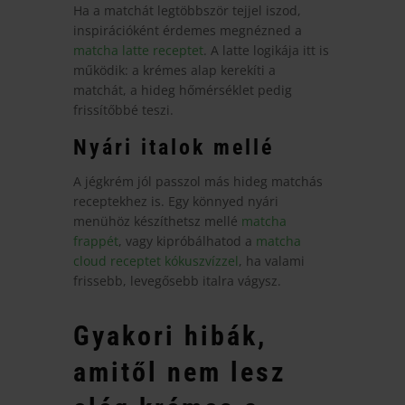
Ha a matchát legtöbbször tejjel iszod,
inspirációként érdemes megnézned a
matcha latte receptet
. A latte logikája itt is
működik: a krémes alap kerekíti a
matchát, a hideg hőmérséklet pedig
frissítőbbé teszi.
Nyári italok mellé
A jégkrém jól passzol más hideg matchás
receptekhez is. Egy könnyed nyári
menühöz készíthetsz mellé
matcha
frappét
, vagy kipróbálhatod a
matcha
cloud receptet kókuszvízzel
, ha valami
frissebb, levegősebb italra vágysz.
Gyakori hibák,
amitől nem lesz