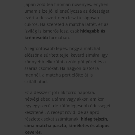
japán zöld tea finoman növényes, enyhén
umamis íze jól ellensúlyozza az édességet,
ezért a desszert nem lesz túlságosan
cukros. Ha szereted a matcha lattét, ez az
ízvilág is ismerős lesz, csak
hidegebb és
krémesebb
formában.
A legfontosabb lépés, hogy a matchát
először a sűrített tejjel keverd simára. Így
könnyebb elkerülni a zöld pöttyöket és a
száraz csomókat. Ha nagyon biztosra
mennél, a matcha port előtte át is
szitálhatod.
Ez a desszert jól illik forró napokra,
hétvégi ebéd utánra vagy akkor, amikor
egy egyszerű, de különlegesebb édességet
készítenél. A recept rövid, de az apró
részletek sokat számítanak:
hideg tejszín,
sima matcha paszta, kíméletes és alapos
keverés
.