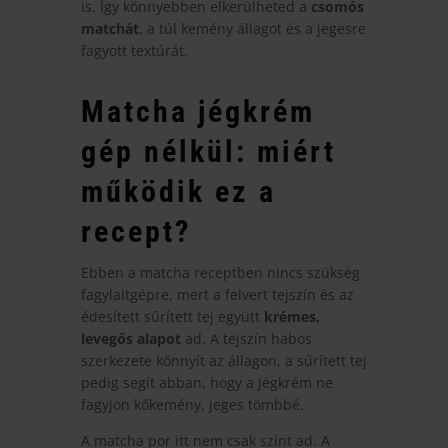
is. Így könnyebben elkerülheted a
csomós
matchát
, a túl kemény állagot és a jegesre
fagyott textúrát.
Matcha jégkrém
gép nélkül: miért
működik ez a
recept?
Ebben a matcha receptben nincs szükség
fagylaltgépre, mert a felvert tejszín és az
édesített sűrített tej együtt
krémes,
levegős alapot
ad. A tejszín habos
szerkezete könnyít az állagon, a sűrített tej
pedig segít abban, hogy a jégkrém ne
fagyjon kőkemény, jeges tömbbé.
A matcha por itt nem csak színt ad. A