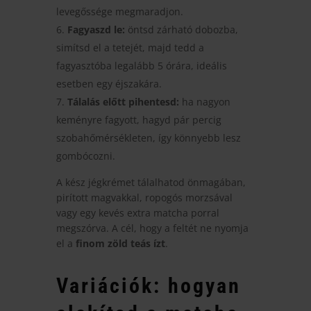
levegőssége megmaradjon.
Fagyaszd le:
öntsd zárható dobozba,
simítsd el a tetejét, majd tedd a
fagyasztóba legalább 5 órára, ideális
esetben egy éjszakára.
Tálalás előtt pihentesd:
ha nagyon
keményre fagyott, hagyd pár percig
szobahőmérsékleten, így könnyebb lesz
gombócozni.
A kész jégkrémet tálalhatod önmagában,
pirított magvakkal, ropogós morzsával
vagy egy kevés extra matcha porral
megszórva. A cél, hogy a feltét ne nyomja
el a
finom zöld teás ízt
.
Variációk: hogyan