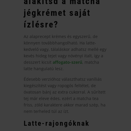
alakítsd a matcha
jégkrémet saját
ízlésre?
Az alaprecept krémes és egyszerű, de
könnyen továbbhangolható. Ha latte-
kedvelő vagy, tálaláskor adhatsz mellé egy
kevés hideg tejet vagy növényi italt, így a
desszert kicsit
affogato-szerű
, matcha
latte hangulatú lesz.
Édesebb verzióhoz választhatsz vaníliás
kiegészítést vagy ropogós feltétet, de
óvatosan bánj az extra cukorral. A sűrített
tej már eleve édes, ezért a matcha tea
friss, zöld karaktere akkor marad szép, ha
nem terheled túl az ízt.
Latte-rajongóknak