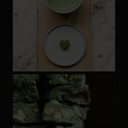
moyamatcha.hu
ápr 28