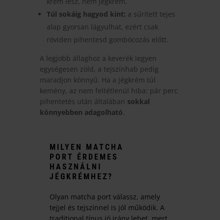
krém lesz, nem jégkrém.
Túl sokáig hagyod kint:
a sűrített tejes
alap gyorsan lágyulhat, ezért csak
röviden pihentesd gombócozás előtt.
A legjobb állaghoz a keverék legyen
egységesen zöld, a tejszínhab pedig
maradjon könnyű. Ha a jégkrém túl
kemény, az nem feltétlenül hiba: pár perc
pihentetés után általában
sokkal
könnyebben adagolható
.
MILYEN MATCHA
PORT ÉRDEMES
HASZNÁLNI
JÉGKRÉMHEZ?
Olyan matcha port válassz, amely
tejjel és tejszínnel is jól működik. A
traditional típus jó irány lehet, mert