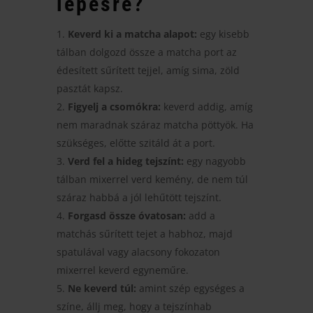
lépésre?
Keverd ki a matcha alapot:
egy kisebb
tálban dolgozd össze a matcha port az
édesített sűrített tejjel, amíg sima, zöld
pasztát kapsz.
Figyelj a csomókra:
keverd addig, amíg
nem maradnak száraz matcha pöttyök. Ha
szükséges, előtte szitáld át a port.
Verd fel a hideg tejszínt:
egy nagyobb
tálban mixerrel verd kemény, de nem túl
száraz habbá a jól lehűtött tejszínt.
Forgasd össze óvatosan:
add a
matchás sűrített tejet a habhoz, majd
spatulával vagy alacsony fokozaton
mixerrel keverd egyneműre.
Ne keverd túl:
amint szép egységes a
színe, állj meg, hogy a tejszínhab