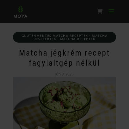
GLUTÉNMENTES MATCHA RECEPTEK
·
MATCHA
DESSZERTEK
·
MATCHA RECEPTEK
Matcha jégkrém recept
fagylaltgép nélkül
jún 8, 2026