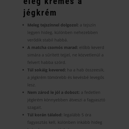
elég krémes a
jégkrém
Meleg tejszínnel dolgozol:
a tejszín
legyen hideg, különben nehezebben
verődik stabil habbá.
A matcha csomós marad:
előbb keverd
simára a sűrített tejjel, ne közvetlenül a
felvert habba szórd.
Túl sokáig kevered:
ha a hab összeesik,
a jégkrém tömörebb és kevésbé levegős
lesz.
Nem zárod le jól a dobozt:
a fedetlen
jégkrém könnyebben átveszi a fagyasztó
szagait.
Túl korán tálalod:
legalább 5 óra
fagyasztás kell, különben inkább hideg