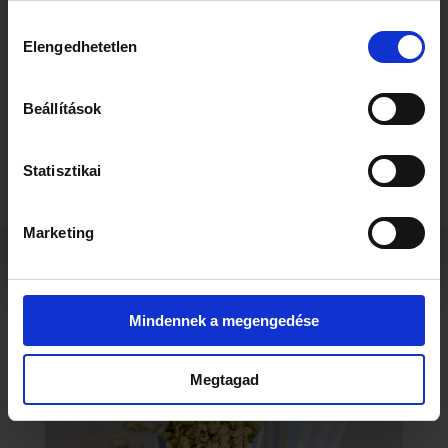
Feliratkozásért azonnal küldjük ajándékba a
3
használnád.
letölthető Moya receptfüzetet
, utána pedig
Hozzájárulás
minden héten hozzuk a 3 legjobb matchareceptet
Elengedhetetlen
kiválasztása
A cikk edukációs céllal készült. Ha
a blogról.
koffeinérzékeny vagy, várandós vagy,
szoptatsz, gyógyszert szedsz, esetleg
Beállítások
egészségügyi kérdésed van, érdemes
szakemberrel egyeztetni.
Kérem a receptfüzeteket
Statisztikai
Bármikor leiratkozhatsz egyetlen kattintással.
Marketing
TOVÁBBI CIKKEK
Mindennek a megengedése
Megtagad