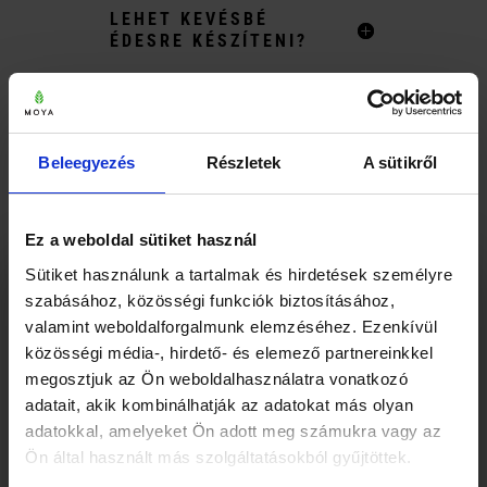
LEHET KEVÉSBÉ
ÉDESRE KÉSZÍTENI?
MIVEL TÁLALJAM A
MATCHA
JÉGKRÉMET?
Beleegyezés
Részletek
A sütikről
Ha otthon készítenéd el ezt a receptet,
Ez a weboldal sütiket használ
×
indulj egy jól használható, tejjel és
Sütiket használunk a tartalmak és hirdetések személyre
desszertekben is szépen működő
Mielőtt elmész… 🍵
szabásához, közösségi funkciók biztosításához,
matchával. A
traditional matcha teák
jó
valamint weboldalforgalmunk elemzéséhez. Ezenkívül
kiindulópontot adhatnak jégkrémhez,
közösségi média-, hirdető- és elemező partnereinkkel
lattéhoz és más krémes receptekhez.
megosztjuk az Ön weboldalhasználatra vonatkozó
Ha még több típust összehasonlítanál,
adatait, akik kombinálhatják az adatokat más olyan
böngészd át az
organikus japán matcha
adatokkal, amelyeket Ön adott meg számukra vagy az
teák
kategóriát, és válassz aszerint, hogy
Ön által használt más szolgáltatásokból gyűjtöttek.
inkább teának, lattéhoz vagy desszerthez