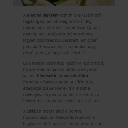
A
Matcha jégkrém
otthon is elkészíthető
fagylaltgép nélkül: elég hozzá hideg
tejszín, sűrített tej és jó minőségű japán
matcha por. A végeredmény krémes,
lágyan zöld teás ízű desszert, amit pár
perc alatt összeállítasz, a munka nagy
részét pedig a fagyasztó végzi el.
Ez a recept akkor lesz igazán a kedvenced,
ha szereted a matcha lattét, de nyáron
valami
hűvösebb, kanalazhatóbb
formában fogyasztanád. A sűrített tej
édessége szépen kerekíti a matcha
növényes, enyhén umamis karakterét, a
felvert tejszín pedig levegős textúrát ad.
A cikkben megtalálod a pontos
hozzávalókat, az elkészítés lépéseit, a
leggyakoribb hibákat és néhány variációt