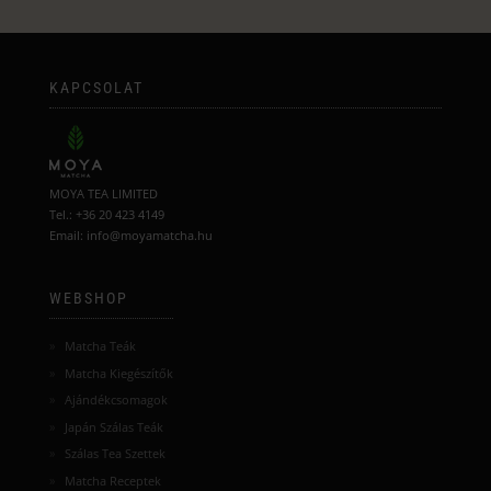
KAPCSOLAT
MOYA TEA LIMITED
Tel.: +36 20 423 4149
Email: info@moyamatcha.hu
WEBSHOP
Matcha Teák
Matcha Kiegészítők
Ajándékcsomagok
Japán Szálas Teák
Szálas Tea Szettek
Matcha Receptek