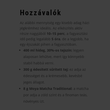
Hozzávalók
Az alábbi mennyiség egy kisebb adag házi
jégkrémhez ideális. Az elkészítés aktív
része nagyjából
10–15 perc
, a fagyasztási
idő pedig legalább
5 óra
, de a legjobb, ha
egy éjszakát pihen a fagyasztóban.
400 ml hideg, 30%-os tejszín:
legyen
alaposan lehűtve, mert így könnyebb
stabil habbá verni.
300 g édesített sűrített tej:
ez adja az
édességet és a krémesebb, kevésbé
jeges állagot.
8 g Moya Matcha Traditional:
a matcha
por adja a zöld színt és a finoman teás,
növényes ízt.