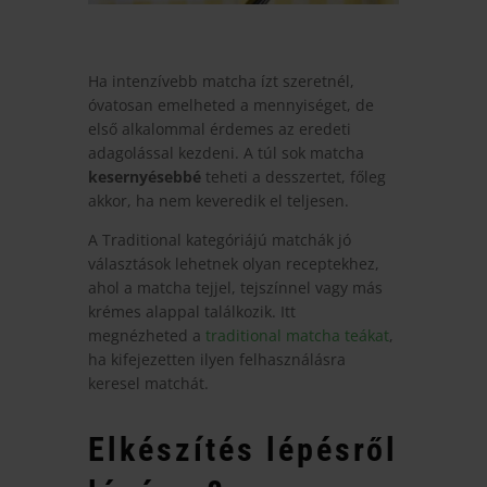
Ha intenzívebb matcha ízt szeretnél,
óvatosan emelheted a mennyiséget, de
első alkalommal érdemes az eredeti
adagolással kezdeni. A túl sok matcha
kesernyésebbé
teheti a desszertet, főleg
akkor, ha nem keveredik el teljesen.
A Traditional kategóriájú matchák jó
választások lehetnek olyan receptekhez,
ahol a matcha tejjel, tejszínnel vagy más
krémes alappal találkozik. Itt
megnézheted a
traditional matcha teákat
,
ha kifejezetten ilyen felhasználásra
keresel matchát.
Elkészítés lépésről