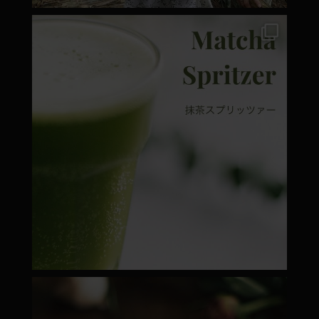
moyamatcha.hu
Márc 7
moyamatcha.hu
Febr 22