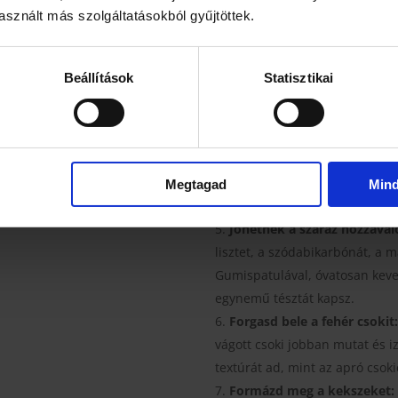
sznált más szolgáltatásokból gyűjtöttek.
majd add hozzá. Akkor jó, ha 
elolvad, nem habzik és nem si
Keverd hozzá a cukrokat:
a
Beállítások
Statisztikai
cukrot és a kristálycukrot a va
majd dolgozd össze alaposan.
Add hozzá a tojásokat:
keve
egész tojást és a 2 tojássárgáj
30 másodpercig verd, amíg a 
Megtagad
Min
és fényesebb lesz.
Jöhetnek a száraz hozzával
lisztet, a szódabikarbónát, a m
Gumispatulával, óvatosan keve
egynemű tésztát kapsz.
Forgasd bele a fehér csokit
vágott csoki jobban mutat és 
textúrát ad, mint az apró csok
Formázd meg a kekszeket: