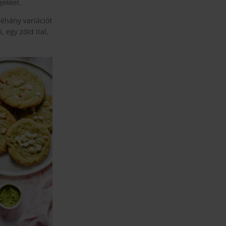
gekkel.
néhány variációt
 egy zöld ital,