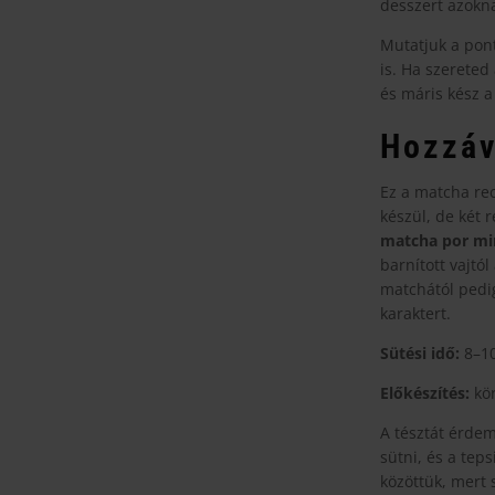
desszert azokna
Mutatjuk a pont
is. Ha szereted 
és máris kész a
Hozzáv
Ez a matcha re
készül, de két 
matcha por mi
barnított vajtól
matchától pedig
karaktert.
Sütési idő:
8–10
Előkészítés:
kör
A tésztát érd
sütni, és a tep
közöttük, mert 