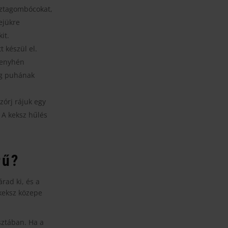
észtagombócokat,
ejükre
it.
t készül el.
 enyhén
ég puhának
zórj rájuk egy
. A keksz hűlés
rű?
rad ki, és a
 keksz közepe
sztában. Ha a