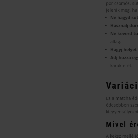
por csomós, süt
jelenik meg, 
Ne hagyd söt
Használj durv
Ne keverd túl
állag.
Hagyj helyet 
Adj hozzá egy
karakterét.
Variáci
Ez a matcha éd
édesebben szere
kiegyensúlyozot
Mivel ér
A keksz mellé jó