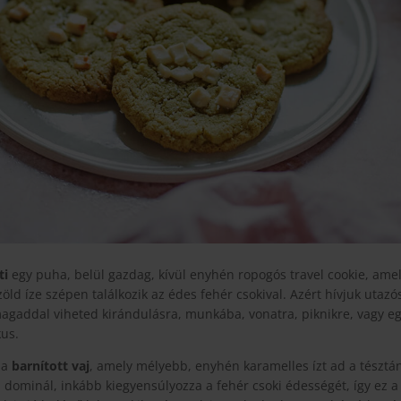
ti
egy puha, belül gazdag, kívül enyhén ropogós travel cookie, ame
öld íze szépen találkozik az édes fehér csokival. Azért hívjuk utazó
gaddal viheted kirándulásra, munkába, vonatra, piknikre, vagy e
kus.
 a
barnított vaj
, amely mélyebb, enyhén karamelles ízt ad a tésztá
dominál, inkább kiegyensúlyozza a fehér csoki édességét, így ez 