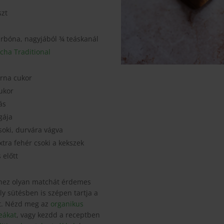
szt
rbóna, nagyjából ¾ teáskanál
ha Traditional
rna cukor
ukor
ás
gája
soki, durvára vágva
tra fehér csoki a kekszek
 előtt
hez olyan matchát érdemes
ly sütésben is szépen tartja a
ét. Nézd meg az
organikus
eákat
, vagy kezdd a receptben