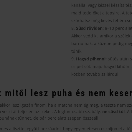
kanállal vagy kézzel készíts t
majd tedd őket a tepsire. A tet
szórhatsz még kevés fehér csok
Süsd röviden:
8–10 perc alat
Akkor vedd ki, amikor a szélek
barnulnak, a közepe pedig m
tűnik.
Hagyd pihenni:
sütés után s
csipet sót, majd hagyd kihűlni
közben tovább szilárdul.
: mitől lesz puha és nem kese
akkor lesz igazán finom, ha a matcha nem ég meg, a tészta nem szá
 veszi át teljesen az ízeket. A legfontosabb szabály:
ne süsd túl
. A
puhának tűnhet, de pár perc alatt szépen összeáll.
es a liszttel együtt hozzáadni, hogy egyenletesen oszoljon el a té