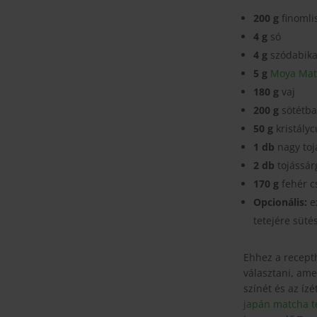
200 g
finomli
4 g
só
4 g
szódabika
5 g
Moya Matc
180 g
vaj
200 g
sötétba
50 g
kristályc
1 db
nagy toj
2 db
tojássár
170 g
fehér c
Opcionális:
ex
tetejére sütés
Ehhez a recept
választani, ame
színét és az íz
japán matcha t