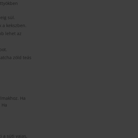
öttyökben
eig sül.
k a kekszben.
bb lehet az
pot.
atcha zöld teás
almakhoz. Ha
. Ha
 a süti vajas,