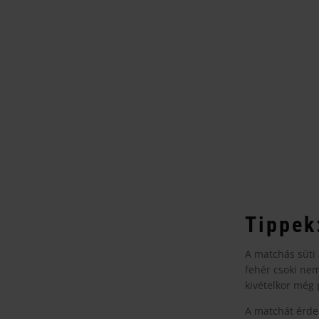
Tippek
A matchás süti 
fehér csoki nem
kivételkor még 
A matchát érdem