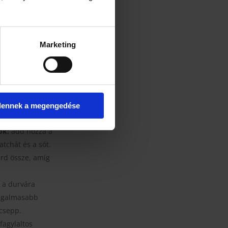
csendesen
stereg.
dd a barna
Marketing
jas keverékhez,
rd bele az 1
át. Körülbelül
keverék simább
dennek a megengedése
ók:
add hozzá a
atchát és a sót.
rd össze, amíg
:
a durvára
izgalmasabb
icsepp.
fagylaltos