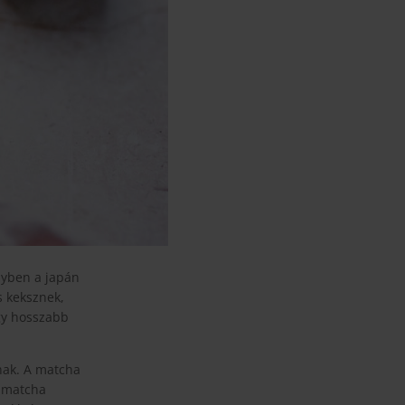
lyben a japán
s keksznek,
gy hosszabb
nak. A matcha
a matcha