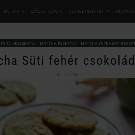
MATCHA
SZÁLAS TEÁK
AJÁNDÉKSZETTEK
TUDÁSTÁ
TCHA DESSZERTEK
·
MATCHA RECEPTEK
·
MATCHA SÜTEMÉNY RECEP
ha Süti fehér csokolá
jún 10, 2026