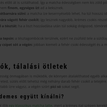
és előtt át is szitálhatod. Így a matcha édességben nem kis zöld p
hanem
finom, egységes ízt
ad a keksznek.
étbarnára sülni:
a matcha íze kesernyésebb lehet, ha túl hosszú id
ára vágott fehér csokit:
így lesznek nagyobb, krémes csokis része
 a tésztát:
ha a liszt hozzáadása után túl sokáig dolgozod, tömöre
a tepsin:
a tésztagombócok terülnek, ezért ne zsúfold tele a sütőla
 csipet sót a végén:
jobban kiemeli a fehér csoki édességét és a m
ók, tálalási ötletek
esség önmagában is működik, de könnyen átalakíthatod egyéb alk
ted, sütés előtt tehetsz még néhány darab fehér csokit a tetejére
tabb ízre vágysz, a végén szórt
pici só
sokat segít.
demes együtt kínálni?
l illik
egy klasszikus matcha latte
, mert a krémes ital szépen kerekíti