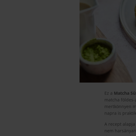
Ez a
Matcha Sü
matcha földes-z
mertkönnyen ma
napra is prakti
A recept alapja
nem harsányan 