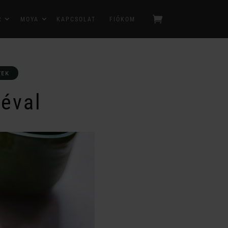
R
MOYA
KAPCSOLAT
FIÓKOM
TEK
déval