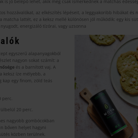
k is jó belépő lehet, akik még csak ismerkednek a matchás édessé
os hozzávalókat, az elkészítés lépéseit, a leggyakoribb hibákat és 
a matcha lattét, ez a keksz mellé különösen jól működik: egy kis süti,
 nyugodt, energizáló tízórai, vagy uzsonna
alók
cept egyszerű alapanyagokból
részlet nagyon sokat számít: a
nősége
és a barnított vaj. A
 a keksz íze mélyebb, a
 kap egy finom, zöld teás
 perc.
ülbelül 20 perc.
emes nagyobb gombócokban
sin bőven helyet hagyni
sütés közben terülnek.